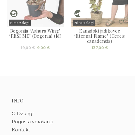
Ni na zalogi
Ni na zalogi
Begonija ‘Ashura Wing’
Kanadski jadikovec
Sold
Sold
‘REŠI ME’ (Begonia) (M)
‘Eternal Flame’ (Cercis
canadensis)
Izvirna
Trenutna
19,00
€
9,00
€
137,00
€
cena
cena
je
je:
bila:
9,00 €.
19,00 €.
INFO
O Džungli
Pogosta vprašanja
Kontakt