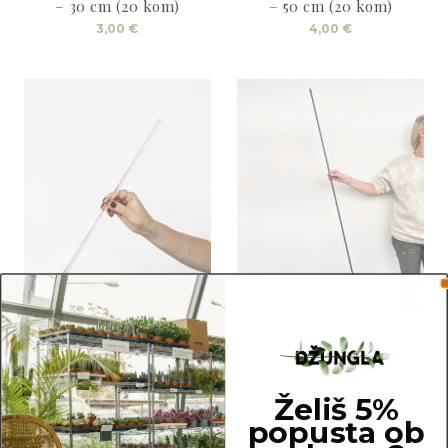
– 30 cm (20 kom)
– 50 cm (20 kom)
3,00
€
4,00
€
Prozorna opora (palica)
Velika oporna palica za
rastline – 150 cm
5,00
€
4,50
€
Želiš 5%
popusta ob