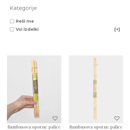
3D tiskani lonci
Preberi prispevek
,00
€
Kategorije
Dodaj v košarico
Reši me
Vsi izdelki
[+]
Bambusova oporne palice
Bambusova oporne palice