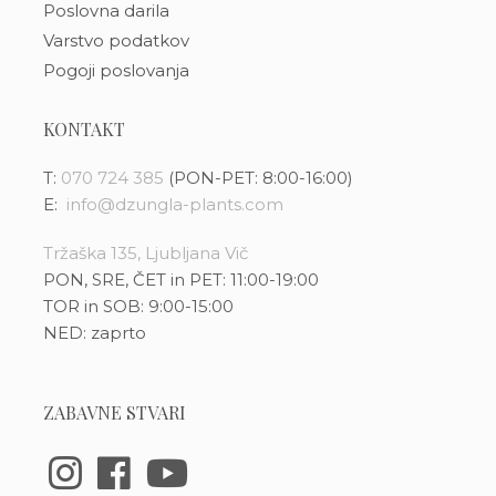
Poslovna darila
Varstvo podatkov
Pogoji poslovanja
KONTAKT
T:
070 724 385
(PON-PET: 8:00-16:00)
E:
info@dzungla-plants.com
Tržaška 135, Ljubljana Vič
PON, SRE, ČET in PET: 11:00-19:00
TOR in SOB: 9:00-15:00
NED: zaprto
ZABAVNE STVARI