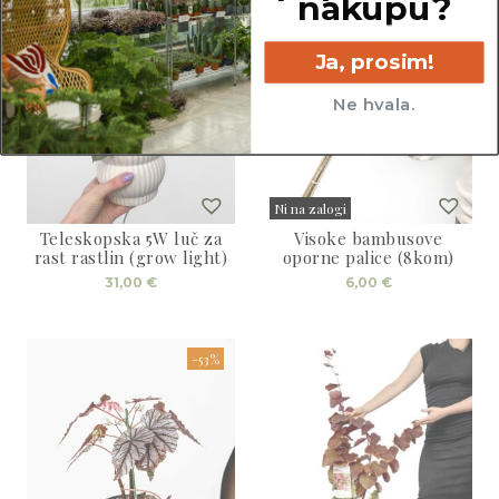
nakupu?
Ja, prosim!
Ne hvala.
Ni na zalogi
Teleskopska 5W luč za
Visoke bambusove
Sold
rast rastlin (grow light)
oporne palice (8kom)
31,00
€
6,00
€
-53%