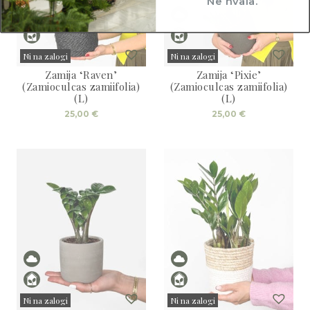
Ne hvala.
Ni na zalogi
Ni na zalogi
Zamija ‘Raven’
Zamija ‘Pixie’
Sold
Sold
(Zamioculcas zamiifolia)
(Zamioculcas zamiifolia)
(L)
(L)
25,00
€
25,00
€
Ni na zalogi
Ni na zalogi