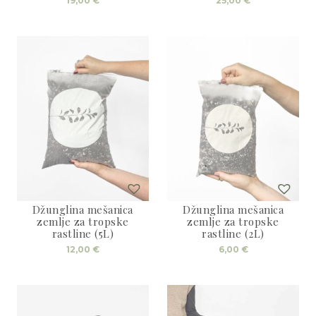
19,00
€
25,00
€
Džunglina mešanica
Džunglina mešanica
zemlje za tropske
zemlje za tropske
rastline (5L)
rastline (2L)
12,00
€
6,00
€