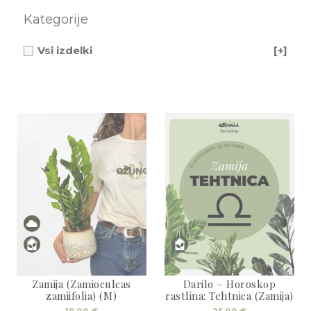
3D tiskani lonci
Preberi prispevek
,00
€
Kategorije
Dodaj v košarico
Vsi izdelki
[+]
Zamija (Zamioculcas
Darilo – Horoskop
zamiifolia) (M)
rastlina: Tehtnica (Zamija)