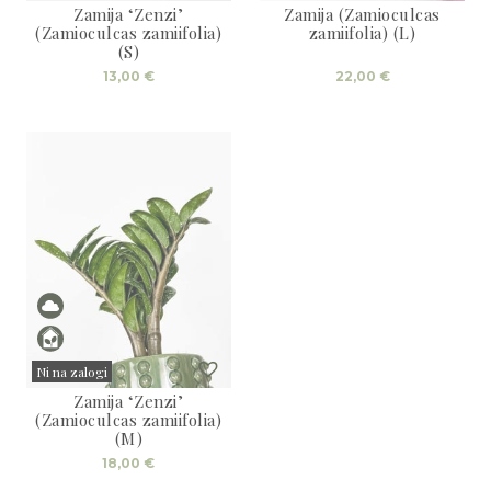
Zamija ‘Zenzi’
Zamija (Zamioculcas
Sold
Sold
(Zamioculcas zamiifolia)
zamiifolia) (L)
(S)
13,00
€
22,00
€
Ni na zalogi
Zamija ‘Zenzi’
Sold
(Zamioculcas zamiifolia)
(M)
18,00
€