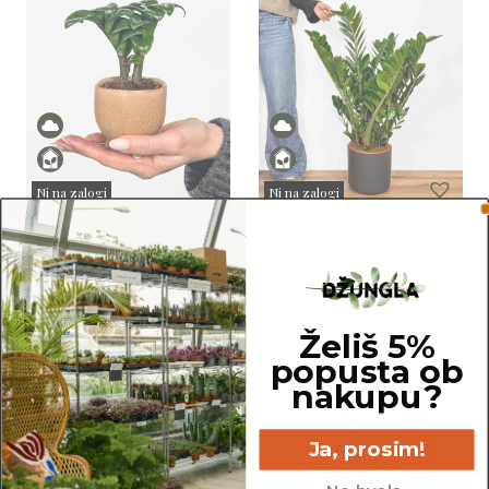
Ni na zalogi
Ni na zalogi
Zamija ‘Zenzi’
Zamija (Zamioculcas
Sold
Sold
(Zamioculcas zamiifolia)
zamiifolia) (XL)
(XS)
11,00
€
54,00
€
Želiš 5%
popusta ob
nakupu?
Ja, prosim!