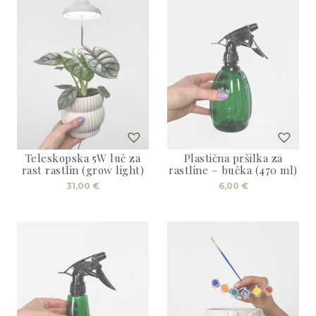
Teleskopska 5W luč za
Plastična pršilka za
rast rastlin (grow light)
rastline – bučka (470 ml)
31,00
€
6,00
€