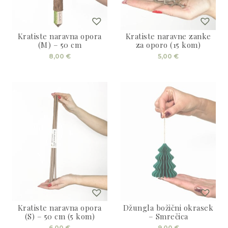
Kratiste naravna opora
Kratiste naravne zanke
(M) – 50 cm
za oporo (15 kom)
8,00
€
5,00
€
Kratiste naravna opora
Džungla božični okrasek
(S) – 50 cm (5 kom)
– Smrečica
6,00
€
9,00
€