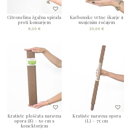
Citronelina žgalna spirala
Karbonske vrtne škarje z
proti komarjem
usnjenim ročajem
8,00
€
20,00
€
Kratiste ploščata naravna
Kratiste naravna opora
opora (S) – 50 cm s
(L) – 75 cm
konektorjem