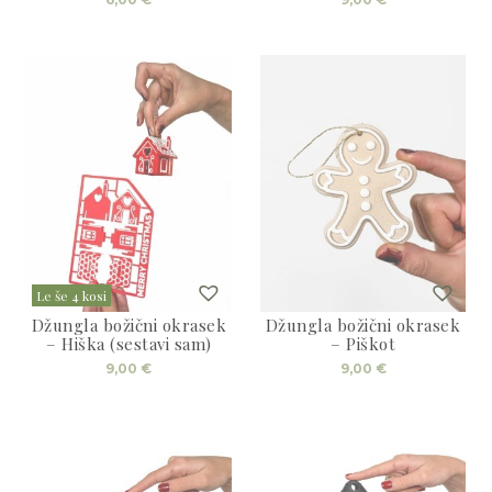
Le še 4 kosi
Džungla božični okrasek
Džungla božični okrasek
– Hiška (sestavi sam)
– Piškot
9,00
€
9,00
€