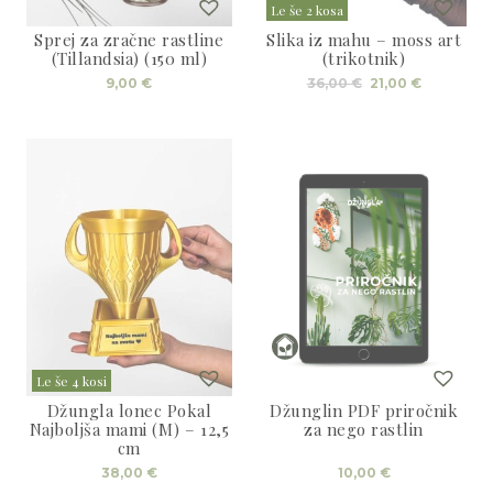
Le še 2 kosa
Sprej za zračne rastline
Slika iz mahu – moss art
(Tillandsia) (150 ml)
(trikotnik)
Izvirna
Trenutna
9,00
€
36,00
€
21,00
€
cena
cena
je
je:
bila:
21,00 €.
36,00 €.
Le še 4 kosi
Džungla lonec Pokal
Džunglin PDF priročnik
Najboljša mami (M) – 12,5
za nego rastlin
cm
38,00
€
10,00
€