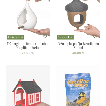
Le še 3 kosi
Le še 4 kosi
Džungla ptičja krmilnica
Džungla ptičja krmilnica
Kapljica, bela
Želod
23,00
€
38,00
€