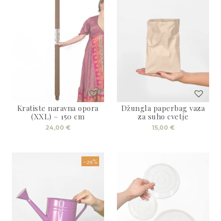
Kratiste naravna opora
Džungla paperbag vaza
(XXL) – 150 cm
za suho cvetje
24,00
€
15,00
€
-29%