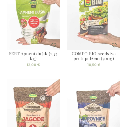
FERT Apneni dušik (1,75
COMPO BIO sredstvo
kg)
proti polžem (500g)
12,00
€
10,50
€