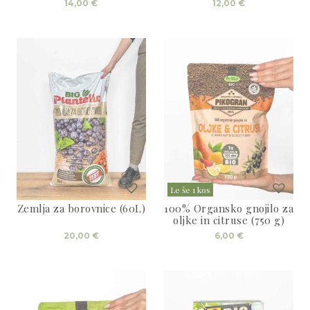
14,00
€
12,00
€
Le še 1 kos
Zemlja za borovnice (60L)
100% Organsko gnojilo za
oljke in citruse (750 g)
20,00
€
6,00
€