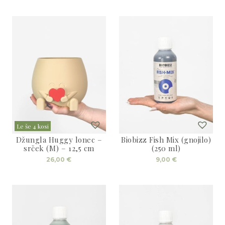
Le še 4 kosi
Džungla Huggy lonec –
Biobizz Fish Mix (gnojilo)
srček (M) – 12,5 cm
(250 ml)
26,00
€
9,00
€