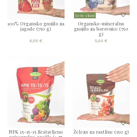
Le še 3 kosi
100% Organsko gnojilo za
Organsko-mineralno
jagode (750 g)
gnojilo za borovnice (750
g)
6,00
€
5,00
€
NPK 15-15-15 Sestavljeno
Železo za rastline (150 g)
univerzalno gnojilo (1,75