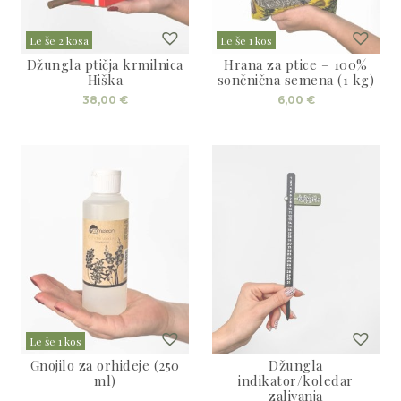
Le še 2 kosa
Le še 1 kos
Džungla ptičja krmilnica
Hrana za ptice – 100%
Hiška
sončnična semena (1 kg)
38,00
€
6,00
€
Le še 1 kos
Gnojilo za orhideje (250
Džungla
ml)
indikator/koledar
zalivanja