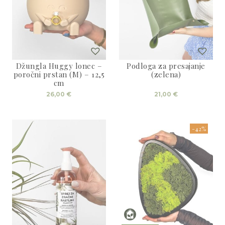
Džungla Huggy lonec –
Podloga za presajanje
poročni prstan (M) – 12,5
(zelena)
cm
26,00
€
21,00
€
-42%