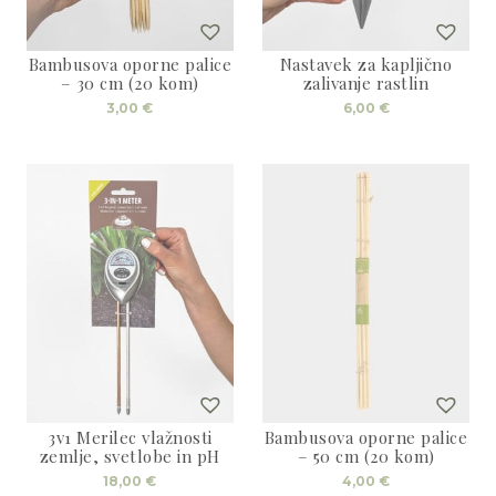
izdelka
Bambusova oporne palice
Nastavek za kapljično
– 30 cm (20 kom)
zalivanje rastlin
3,00
€
6,00
€
3v1 Merilec vlažnosti
Bambusova oporne palice
zemlje, svetlobe in pH
– 50 cm (20 kom)
18,00
€
4,00
€