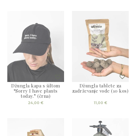
Džungla kapa s šiltom
Džungla tablete za
“Sorry I have plants
zadrževanje vode (10 kos)
today.” (črna)
24,00
€
11,00
€