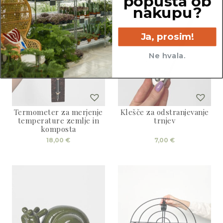
popusta ob
nakupu?
Ja, prosim!
Ne hvala.
Termometer za merjenje
Klešče za odstranjevanje
temperature zemlje in
trnjev
komposta
18,00
€
7,00
€