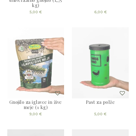
kg)
5,00
€
6,00
€
Gnojilo za iglavce in žive
Past za polže
meje (1 kg)
9,00
€
5,00
€