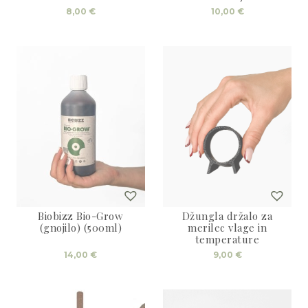
8,00
€
10,00
€
Biobizz Bio-Grow
Džungla držalo za
(gnojilo) (500ml)
merilec vlage in
temperature
14,00
€
9,00
€