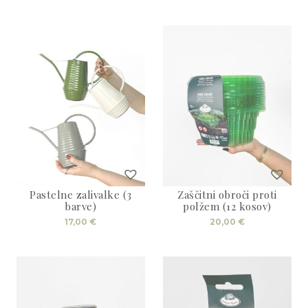
Pastelne zalivalke (3
Zaščitni obroči proti
barve)
polžem (12 kosov)
Ta
17,00
€
20,00
€
izdelek
ima
več
različic.
Možnosti