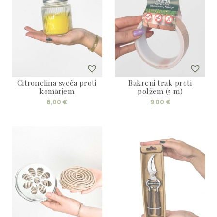
lahko
izberete
na
strani
izdelka
Citronelina sveča proti
Bakreni trak proti
komarjem
polžem (5 m)
8,00
€
9,00
€