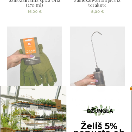
Samozalivalna špica Olla
Samozalivalna špica iz
(270 ml)
terakote
16,00
€
8,00
€
Vrtnarske rokavice (M)
Pripomoček za zalivanje
visečih rastlin (0,5 L)
17,00
€
9,00
€
Želiš 5%