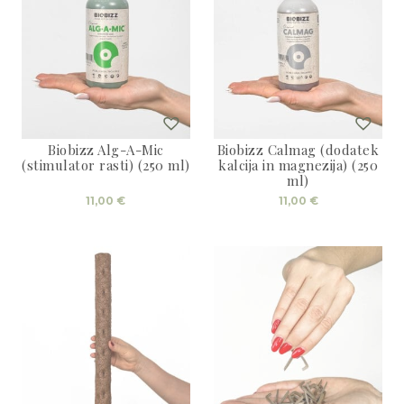
Biobizz Alg-A-Mic
Biobizz Calmag (dodatek
(stimulator rasti) (250 ml)
kalcija in magnezija) (250
ml)
11,00
€
11,00
€