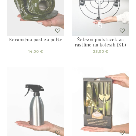
Keramična past za polže
Železni podstavek za
rastline na kolesih (XL)
14,00
€
23,00
€