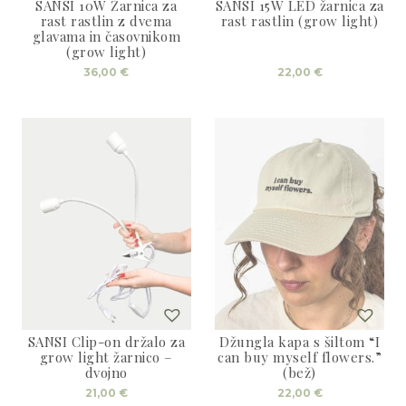
3D tiskani lonci
SANSI 10W Žarnica za
SANSI 15W LED žarnica za
Preberi prispevek
,00
€
rast rastlin z dvema
rast rastlin (grow light)
glavama in časovnikom
(grow light)
Dodaj v košarico
36,00
€
22,00
€
SANSI Clip-on držalo za
Džungla kapa s šiltom “I
grow light žarnico –
can buy myself flowers.”
dvojno
(bež)
21,00
€
22,00
€