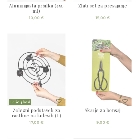
Aluminijasta pršilka (450
Zlati set za presajanje
ml)
10,00
€
15,00
€
Le še 4 kosi
Železni podstavek za
Škarje za bonsaj
rastline na kolesih (L)
17,00
€
9,00
€