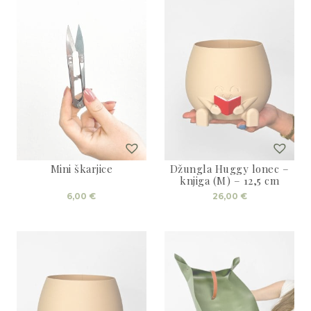
Mini škarjice
Džungla Huggy lonec –
knjiga (M) – 12,5 cm
6,00
€
26,00
€