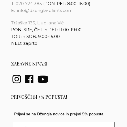
T:
070 724 385
(PON-PET: 8:00-16:00)
E:
info@dzungla-plants.com
Tržaška 135, Ljubljana Vič
PON, SRE, ČET in PET: 11:00-19:00
TOR in SOB: 9:00-15:00
NED: zaprto
ZABAVNE STVARI
PRIVOŠČI SI 5% POPUSTA!
Prijavi se na Džungla novice in prejmi 5% popusta