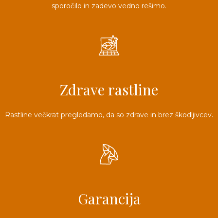
3D tiskani lonci
Preberi prispevek
sporočilo in zadevo vedno rešimo.
,00
€
Dodaj v košarico
Zdrave rastline
Rastline večkrat pregledamo, da so zdrave in brez škodljivcev.
Garancija