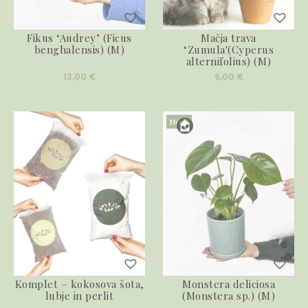
Fikus ‘Audrey’ (Ficus
Mačja trava
benghalensis) (M)
‘Zumula'(Cyperus
alternifolius) (M)
12,00
€
6,00
€
Novo
Komplet – kokosova šota,
Monstera deliciosa
lubje in perlit
(Monstera sp.) (M)