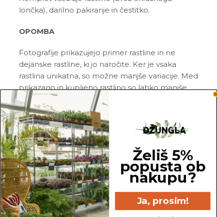
lončka), darilno pakiranje in čestitko.
OPOMBA
Fotografije prikazujejo primer rastline in ne
dejanske rastline, ki jo naročite. Ker je vsaka
rastlina unikatna, so možne manjše variacije. Med
prikazano in kupljeno rastlino so lahko manjše
razlike v velikosti, variegaciji, številu listov, vej,
cvetov, itd. …
Pred pošiljanjem vse rastline skrbno
pregledamo in zagotovimo, da gredo na pot
Želiš 5%
zdrave in čim bolj podobne izdelku na fotografiji.
popusta ob
nakupu?
Vse rastline so primarno v plastičnih sadilnih
lončkih. Okrasni lonec ni vključen v ceno.
Ja, prosim!