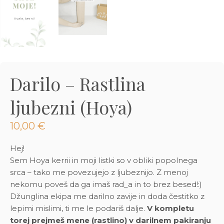
3D tiskani lonci
Preberi prispevek
,00
€
Dodaj v košarico
Darilo – Rastlina
ljubezni (Hoya)
10,00
€
Hej!
Sem Hoya kerrii in moji listki so v obliki popolnega
srca – tako me povezujejo z ljubeznijo. Z menoj
nekomu poveš da ga imaš rad_a in to brez besed!:)
Džunglina ekipa me darilno zavije in doda čestitko z
lepimi mislimi, ti me le podariš dalje.
V kompletu
torej prejmeš mene (rastlino) v darilnem pakiranju