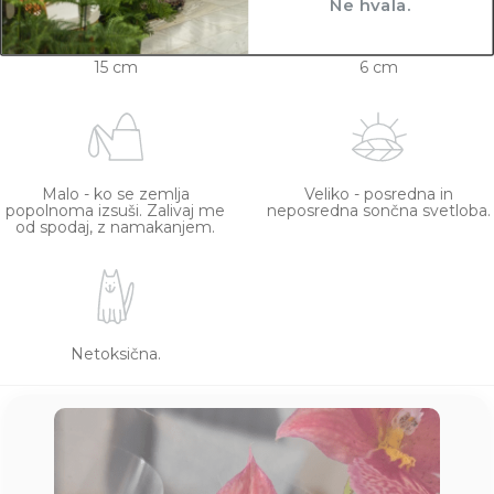
Ne hvala.
15 cm
6 cm
Malo - ko se zemlja
Veliko - posredna in
popolnoma izsuši. Zalivaj me
neposredna sončna svetloba.
od spodaj, z namakanjem.
Netoksična.