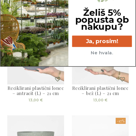
cena
cena
cena
cena
je
je:
je
je:
bila:
22,00 €.
bila:
67,00 €.
Želiš 5%
31,00 €.
96,00 €.
popusta ob
nakupu?
Ja, prosim!
Ne hvala.
Reciklirani plastični lonec
Reciklirani plastični lonec
– antracit (L) – 21 cm
– bež (L) – 21 cm
13,00
€
13,00
€
-17%