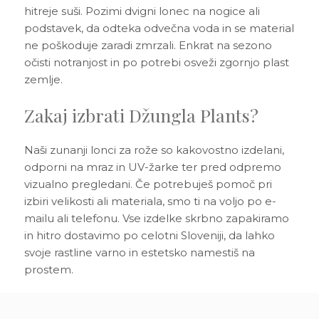
hitreje suši. Pozimi dvigni lonec na nogice ali
podstavek, da odteka odvečna voda in se material
ne poškoduje zaradi zmrzali. Enkrat na sezono
očisti notranjost in po potrebi osveži zgornjo plast
zemlje.
Zakaj izbrati Džungla Plants?
Naši zunanji lonci za rože so kakovostno izdelani,
odporni na mraz in UV-žarke ter pred odpremo
vizualno pregledani. Če potrebuješ pomoč pri
izbiri velikosti ali materiala, smo ti na voljo po e-
mailu ali telefonu. Vse izdelke skrbno zapakiramo
in hitro dostavimo po celotni Sloveniji, da lahko
svoje rastline varno in estetsko namestiš na
prostem.