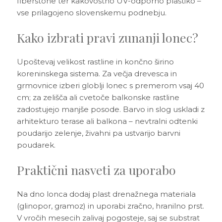
fiberstone ter kakovostno UV-odporno plastiko –
vse prilagojeno slovenskemu podnebju.
Kako izbrati pravi zunanji lonec?
Upoštevaj velikost rastline in končno širino
koreninskega sistema. Za večja drevesca in
grmovnice izberi globlji lonec s premerom vsaj 40
cm; za zelišča ali cvetoče balkonske rastline
zadostujejo manjše posode. Barvo in slog uskladi z
arhitekturo terase ali balkona – nevtralni odtenki
poudarijo zelenje, živahni pa ustvarijo barvni
poudarek.
Praktični nasveti za uporabo
Na dno lonca dodaj plast drenažnega materiala
(glinopor, gramoz) in uporabi zračno, hranilno prst.
V vročih mesecih zalivaj pogosteje, saj se substrat