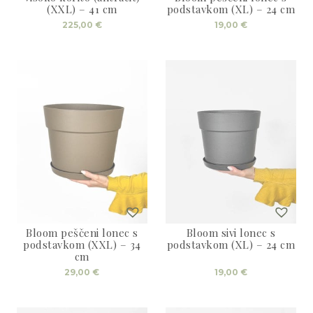
3D tiskani lonci
Preberi prispevek
(XXL) – 41 cm
podstavkom (XL) – 24 cm
,00
€
225,00
€
19,00
€
Dodaj v košarico
Bloom peščeni lonec s
Bloom sivi lonec s
podstavkom (XXL) – 34
podstavkom (XL) – 24 cm
cm
29,00
€
19,00
€