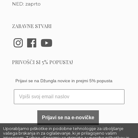
NED: zaprto
ZABAVNE STVARI
PRIVOŠČI SI 5% POPUSTA!
Prijavi se na Džungla novice in prejmi 5% popusta
Prijavi se na e-novičke
Uporabljamo piškotke in podobne tehnologije za izboljšanje
vašega brskanja in za oglaševanje, ki je prilagojeno vašim
interesom. Z izbiro »Sprejmi« se strinjate z uporabo piškotkov in