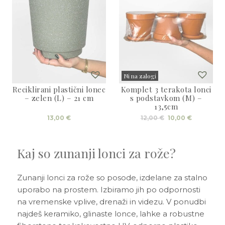
Ni na zalogi
Reciklirani plastični lonec
Komplet 3 terakota lonci
Sold
– zelen (L) – 21 cm
s podstavkom (M) –
13,5cm
Izvirna
Trenutna
13,00
€
12,00
€
10,00
€
cena
cena
je
je:
bila:
10,00 €.
12,00 €.
Kaj so zunanji lonci za rože?
Zunanji lonci za rože so posode, izdelane za stalno
uporabo na prostem. Izbiramo jih po odpornosti
na vremenske vplive, drenaži in videzu. V ponudbi
najdeš keramiko, glinaste lonce, lahke a robustne