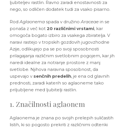
ljubiteljev rastlin. Ravno zaradi enostavnosti za
nego, so odličen dodatek tudi za vsako pisarno.
Rod
Aglaonema
spada v družino
Araceae
in se
ponaša z več kot
20 različnimi vrstami
, kar
omogoča bogato izbiro za vsakega zbiratelja. V
naravi rastejo v tropskih gozdovih jugovzhodne
Azije, odlikujejo pa se po svoji sposobnosti
prilagajanja različnim svetlobnim pogojem, kar jih
naredi idealne za notranje prostore z manj
svetlobe. Njihova naravna sposobnost, da
uspevajo v
senčnih predelih
, je ena od glavnih
prednosti, zaradi katerih so aglaoneme tako
priljubljene med ljubitelji rastlin.
1. Značilnosti aglaonem
Aglaonema je znana po svojih prelepih suličastih
listih, ki so pogosto prekriti z različnimi odtenki