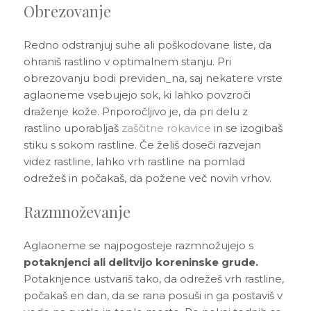
Obrezovanje
Redno odstranjuj suhe ali poškodovane liste, da
ohraniš rastlino v optimalnem stanju. Pri
obrezovanju bodi previden_na, saj nekatere vrste
aglaoneme vsebujejo sok, ki lahko povzroči
draženje kože. Priporočljivo je, da pri delu z
rastlino uporabljaš
zaščitne rokavice
in se izogibaš
stiku s sokom rastline. Če želiš doseči razvejan
videz rastline, lahko vrh rastline na pomlad
odrežeš in počakaš, da požene več novih vrhov.
Razmnoževanje
Aglaoneme se najpogosteje razmnožujejo s
potaknjenci ali delitvijo koreninske grude.
Potaknjence ustvariš tako, da odrežeš vrh rastline,
počakaš en dan, da se rana posuši in ga postaviš v