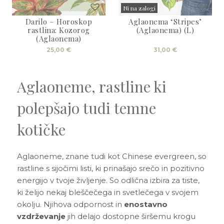
3D tiskani lonci
Preberi prispevek
Ni na zalogi
,00
€
Darilo – Horoskop
Aglaonema ‘Stripes’
Sold
rastlina: Kozorog
(Aglaonema) (L)
Dodaj v košarico
(Aglaonema)
25,00
€
31,00
€
Aglaoneme, rastline ki
polepšajo tudi temne
kotičke
Aglaoneme, znane tudi kot Chinese evergreen, so
rastline s sijočimi listi, ki prinašajo srečo in pozitivno
energijo v tvoje življenje. So odlična izbira za tiste,
ki želijo nekaj bleščečega in svetlečega v svojem
okolju. Njihova odpornost in
enostavno
vzdrževanje
jih delajo dostopne širšemu krogu