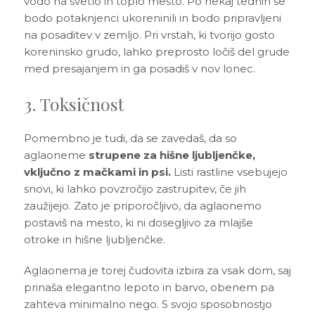
vodo na svetlo in toplo mesto. Po nekaj tednih se
bodo potaknjenci ukoreninili in bodo pripravljeni
na posaditev v zemljo. Pri vrstah, ki tvorijo gosto
koreninsko grudo, lahko preprosto ločiš del grude
med presajanjem in ga posadiš v nov lonec.
3. Toksičnost
Pomembno je tudi, da se zavedaš, da so
aglaoneme
strupene za hišne ljubljenčke,
vključno z mačkami in psi.
Listi rastline vsebujejo
snovi, ki lahko povzročijo zastrupitev, če jih
zaužijejo. Zato je priporočljivo, da aglaonemo
postaviš na mesto, ki ni dosegljivo za mlajše
otroke in hišne ljubljenčke.
Aglaonema je torej čudovita izbira za vsak dom, saj
prinaša elegantno lepoto in barvo, obenem pa
zahteva minimalno nego. S svojo sposobnostjo