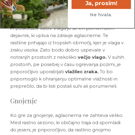
Ja, prosim!
zmernih temperaturah, ki se gibljejo med
18°C in
27°C.
Izogibaj se izpostavljanju nizkim
Ne hvala.
temperaturam pod 10°C, saj lahko to povzroči šok
in poškodbe listov. Vlaga je še en pomemben
dejavnik, ki vpliva na zdravje aglaoneme. Te
rastline prihajajo iz tropskih območij, kjer je vlaga v
zraku visoka. Zato bodo dobro uspevale v
notranjih prostorih z nekoliko
večjo vlago.
V suhih
prostorih, pe posebej v času ogrevanja pozimi, je
priporočljivo uporabljati
vlažilec zraka.
To bo
pripomoglo k ohranjanju optimalne vlažnosti in
preprečilo, da bi listi postali suhi ali porumeneli.
Gnojenje
Ko gre za gnojenje, aglaonema ne zahteva veliko.
Med rastno sezono, ki običajno traja od spomladi
do jeseni, je priporočljivo, da rastlino gnojimo