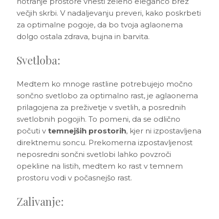
notranje prostore vnesti zeleno eleganco brez
večjih skrbi. V nadaljevanju preveri, kako poskrbeti
za optimalne pogoje, da bo tvoja aglaonema
dolgo ostala zdrava, bujna in barvita.
Svetloba:
Medtem ko mnoge rastline potrebujejo močno
sončno svetlobo za optimalno rast, je aglaonema
prilagojena za preživetje v svetlih, a posrednih
svetlobnih pogojih. To pomeni, da se odlično
počuti v
temnejših prostorih
, kjer ni izpostavljena
direktnemu soncu. Prekomerna izpostavljenost
neposredni sončni svetlobi lahko povzroči
opekline na listih, medtem ko rast v temnem
prostoru vodi v počasnejšo rast.
Zalivanje: