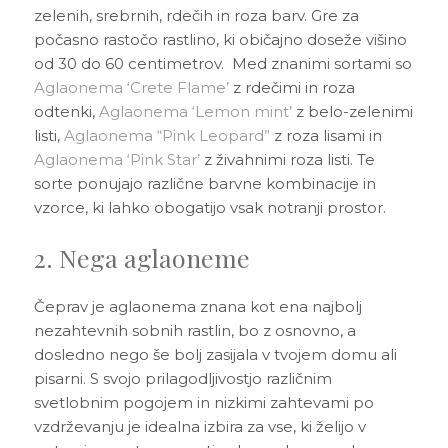
zelenih, srebrnih, rdečih in roza barv. Gre za
počasno rastočo rastlino, ki običajno doseže višino
od 30 do 60 centimetrov. Med znanimi sortami so
Aglaonema ‘Crete Flame’
z rdečimi in roza
odtenki,
Aglaonema ‘Lemon mint’
z belo-zelenimi
listi,
Aglaonema “Pink Leopard”
z roza lisami in
Aglaonema ‘Pink Star’
z živahnimi roza listi. Te
sorte ponujajo različne barvne kombinacije in
vzorce, ki lahko obogatijo vsak notranji prostor.
2. Nega aglaoneme
Čeprav je aglaonema znana kot ena najbolj
nezahtevnih sobnih rastlin, bo z osnovno, a
dosledno nego še bolj zasijala v tvojem domu ali
pisarni. S svojo prilagodljivostjo različnim
svetlobnim pogojem in nizkimi zahtevami po
vzdrževanju je idealna izbira za vse, ki želijo v