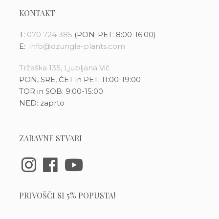
KONTAKT
T:
070 724 385
(PON-PET: 8:00-16:00)
E:
info@dzungla-plants.com
Tržaška 135, Ljubljana Vič
PON, SRE, ČET in PET: 11:00-19:00
TOR in SOB: 9:00-15:00
NED: zaprto
ZABAVNE STVARI
PRIVOŠČI SI 5% POPUSTA!