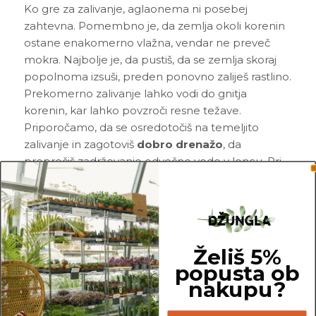
Ko gre za zalivanje, aglaonema ni posebej
zahtevna. Pomembno je, da zemlja okoli korenin
ostane enakomerno vlažna, vendar ne preveč
mokra. Najbolje je, da pustiš, da se zemlja skoraj
popolnoma izsuši, preden ponovno zaliješ rastlino.
Prekomerno zalivanje lahko vodi do gnitja
korenin, kar lahko povzroči resne težave.
Priporočamo, da se osredotočiš na temeljito
zalivanje in zagotoviš
dobro drenažo
, da
preprečiš zadrževanje odvečne vode v loncu.
Pri
tem si lahko pomagaš s super pripomočkom
Sustee – merilcem vlažnosti zemlje
, ki te opozori
na suho zemljo ali s
higrometrom, merilcem
vlažnosti.
Želiš 5%
Temperatura in vlaga
popusta ob
nakupu?
Temperatura je prav tako pomemben dejavnik pri
negi aglaoneme. Te rastline najbolje uspevajo pri