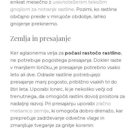
enkrat mesečno z
uravnoteženim tekočim
gnojilom za notranje rastline
. Pozimi, ko rastlina
običajno preide v mirujoče obdobje, lahko
gnojenje prekinemo.
Zemlja in presajanje
Ker aglaonema velja za
počasi rastočo rastlino
,
ne potrebuje pogostega presajanja. Dokler raste
v manjšem lončku, je presajanje potrebno vsako
leto ali dve. Odrasle rastline potrebujejo
presajanje manj pogosto, približno vsakih tri do
štiri leta. Uporabi lonec, ki je nekoliko večji od
trenutnega, da omogočiš rastlini dovolj prostora za
nadaljnji razvoj. Pri presajanju uporabi
zračno
mešanico zemlje
, ki omogoča dobro drenažo, kar
preprečuje zadrževanje odvečne vlage in
zmanjšuje tveganje za gnitje korenin.