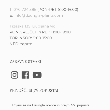
T:
070 724 385
(PON-PET: 8:00-16:00)
E:
info@dzungla-plants.com
Tržaška 135, Ljubljana Vič
PON, SRE, ČET in PET: 11:00-19:00
TOR in SOB: 9:00-15:00
NED: zaprto
ZABAVNE STVARI
PRIVOŠČI SI 5% POPUSTA!
Prijavi se na Džungla novice in prejmi 5% popusta