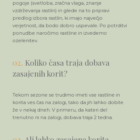
pogoje (svetloba, zračna vlaga, znanje
vzdrževanja rastlin) in glede na to pripravi
predlog izbora rastlin, ki imajo največjo
verjetnost, da bodo dobro uspevale. Po potrditvi
ponudbe naročimo rastline in izvedemo
ozelenitev.
02.
Koliko časa traja dobava
zasajenih korit?
Tekom sezone se trudimo imeti vse rastline in
korita ves čas na zalogi, tako da jih lahko dobite
že v nekaj dneh. V primeru, da kateri del
trenutno ni na zalogi, dobava traja 2 tedna.
03.
Ali lahko zasajena korita