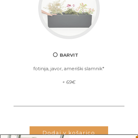
BARVIT
fotinija, javor, ameriški slamnik*
+ 69€
Dodaj v košarico