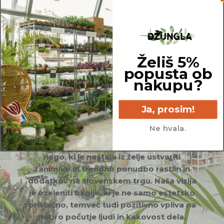
Želiš 5%
KDO SMO?
popusta ob
nakupu?
Ja, prosim!
Ne hvala.
Džungla Plants d.o.o. je slovenska spletna
in fizična trgovina rastlin in dodatkov za
nego, ki je nastala iz želje ustvariti
zanimivo in trendno ponudbo rastlin in
dodatkov na slovenskem trgu. Naša vizija
je ozeleniti okolje, ki je ne samo estetsko
privlačno, temveč tudi pozitivno vpliva na
dobro počutje ljudi in kakovost dela.