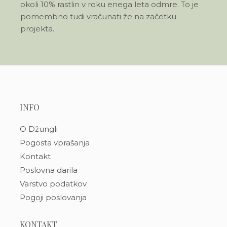
okoli 10% rastlin v roku enega leta odmre. To je
pomembno tudi vračunati že na začetku
projekta.
INFO
O Džungli
Pogosta vprašanja
Kontakt
Poslovna darila
Varstvo podatkov
Pogoji poslovanja
KONTAKT