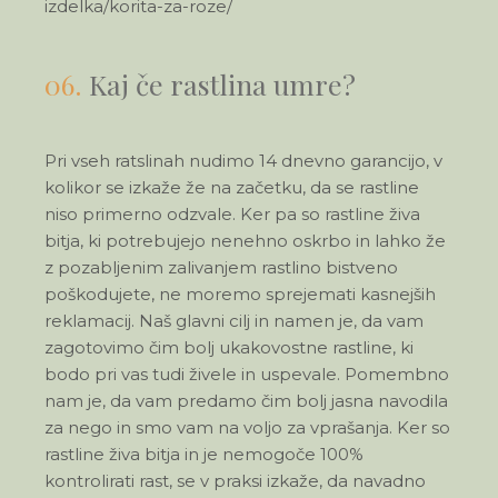
izdelka/korita-za-roze/
06.
Kaj če rastlina umre?
Pri vseh ratslinah nudimo 14 dnevno garancijo, v
kolikor se izkaže že na začetku, da se rastline
niso primerno odzvale. Ker pa so rastline živa
bitja, ki potrebujejo nenehno oskrbo in lahko že
z pozabljenim zalivanjem rastlino bistveno
poškodujete, ne moremo sprejemati kasnejših
reklamacij. Naš glavni cilj in namen je, da vam
zagotovimo čim bolj ukakovostne rastline, ki
bodo pri vas tudi živele in uspevale. Pomembno
nam je, da vam predamo čim bolj jasna navodila
za nego in smo vam na voljo za vprašanja. Ker so
rastline živa bitja in je nemogoče 100%
kontrolirati rast, se v praksi izkaže, da navadno