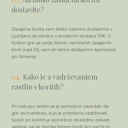
dostavite?
Zasajena korita vam lahko osebno dostavimo v
Ljubljano ali okolico s stroškom dostave 10€. V
kolikor gre za večje število naročenih zasajenih
korit (nad 10), vam jih lahko dostavimo kamorkoli
po Sloveniji.
04.
Kako je z vzdrževanjem
rastlin v koritih?
Pri nakupu rastlin se je potrebno zavedati, da
gre za investicijo, ki jo je potrebno vzdrževati.
Sploh pri koritih je potrebno dosledno zalivati
rastline, saj se zemlja hitreje izsuši, kot pa če bi