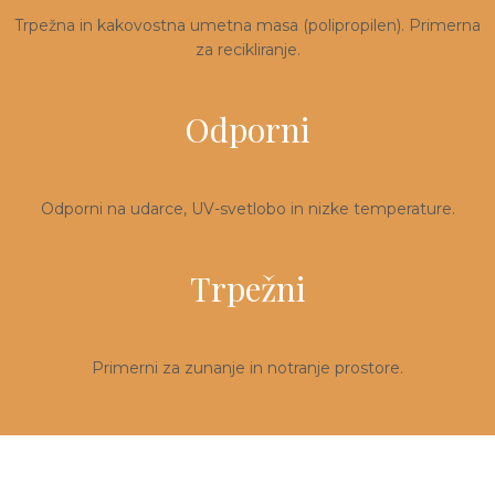
3D tiskani lonci
Preberi prispevek
,00
€
Trpežna in kakovostna umetna masa (polipropilen). Primerna
za recikliranje.
Dodaj v košarico
Odporni
Odporni na udarce, UV-svetlobo in nizke temperature.
Trpežni
Primerni za zunanje in notranje prostore.