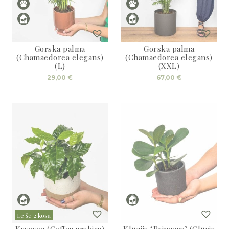
Gorska palma
Gorska palma
(Chamaedorea elegans)
(Chamaedorea elegans)
(L)
(XXL)
29,00
€
67,00
€
Le še 2 kosa
Kavovec (Coffea arabica)
Kluzija ‘Princess’ (Clusia