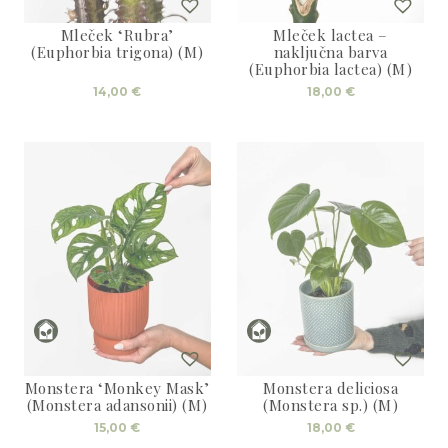
Mleček ‘Rubra’
Mleček lactea –
(Euphorbia trigona) (M)
naključna barva
(Euphorbia lactea) (M)
14,00
€
18,00
€
Monstera ‘Monkey Mask’
Monstera deliciosa
(Monstera adansonii) (M)
(Monstera sp.) (M)
15,00
€
18,00
€