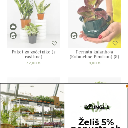
Paket za začetnike (3
Pernata kalanhoja
rastline)
(Kalanchoe Pinatum) (S)
32,00
€
9,00
€
Želiš 5%