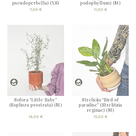
pseudoperbella) (XS)
podophyllum) (M)
7,00
€
11,00
€
Sofora ‘Little Baby’
Strelicija ‘Bird of
(Sophora prostrata) (M)
paradise’ (Strelitzia
reginae) (M)
16,00
€
15,00
€