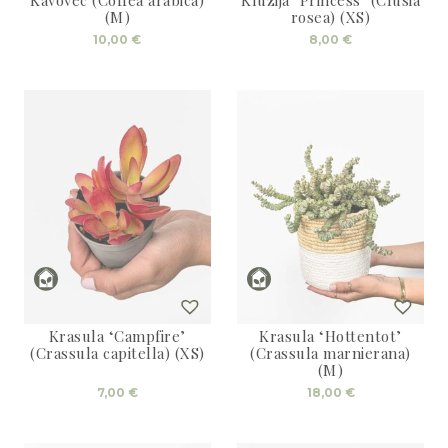
(M)
rosea) (XS)
10,00
€
8,00
€
Krasula ‘Campfire’
Krasula ‘Hottentot’
(Crassula capitella) (XS)
(Crassula marnierana)
(M)
7,00
€
18,00
€