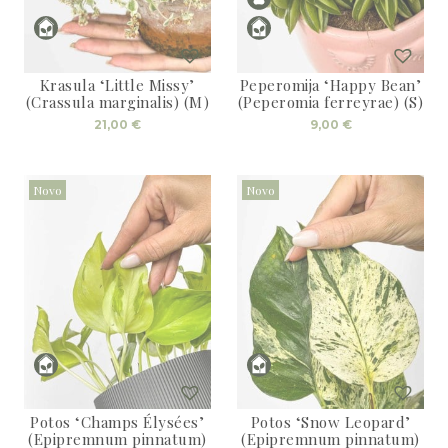
3D tiskani lonci
Preberi prispevek
,00
€
Dodaj v košarico
Krasula ‘Little Missy’
Peperomija ‘Happy Bean’
(Crassula marginalis) (M)
(Peperomia ferreyrae) (S)
21,00
€
9,00
€
Novo
Novo
Potos ‘Champs Élysées’
Potos ‘Snow Leopard’
(Epipremnum pinnatum)
(Epipremnum pinnatum)