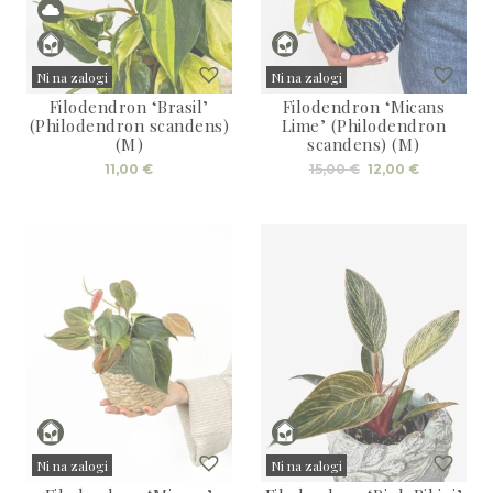
Ni na zalogi
Ni na zalogi
Filodendron ‘Brasil’
Filodendron ‘Micans
Sold
Sold
(Philodendron scandens)
Lime’ (Philodendron
(M)
scandens) (M)
Izvirna
Trenutna
11,00
€
15,00
€
12,00
€
cena
cena
je
je:
bila:
12,00 €.
15,00 €.
Ni na zalogi
Ni na zalogi