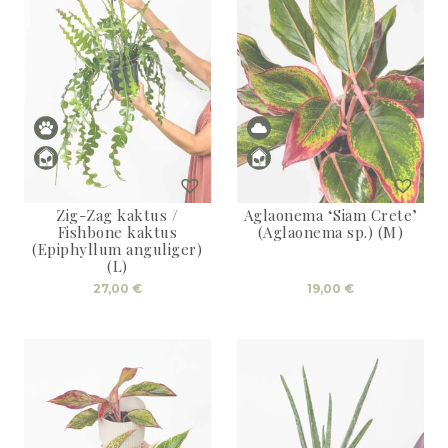
Zig-Zag kaktus /
Aglaonema ‘Siam Crete’
Fishbone kaktus
(Aglaonema sp.) (M)
(Epiphyllum anguliger)
(L)
27,00
€
19,00
€