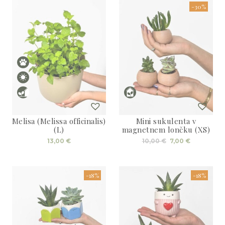
-30%
Melisa (Melissa officinalis)
Mini sukulenta v
(L)
magnetnem lončku (XS)
Izvirna
Trenutna
13,00
€
10,00
€
7,00
€
cena
cena
je
je:
bila:
7,00 €.
10,00 €.
-18%
-18%