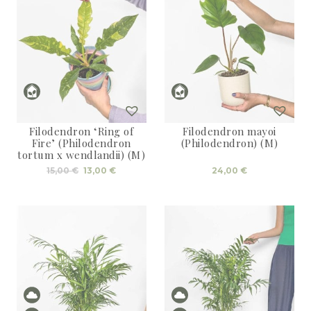
Filodendron ‘Ring of
Filodendron mayoi
Fire’ (Philodendron
(Philodendron) (M)
tortum x wendlandii) (M)
Izvirna
Trenutna
15,00
€
13,00
€
24,00
€
cena
cena
je
je:
bila:
13,00 €.
15,00 €.