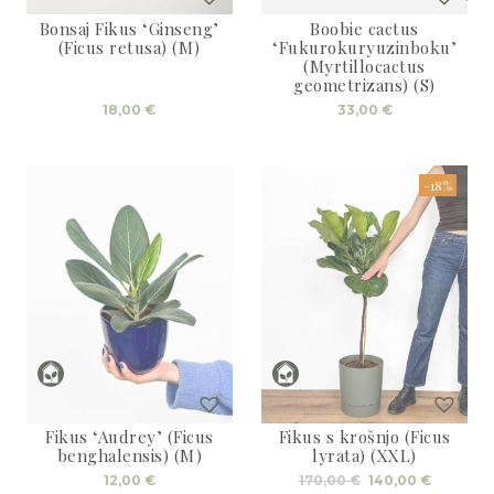
Bonsaj Fikus ‘Ginseng’
Boobie cactus
(Ficus retusa) (M)
‘Fukurokuryuzinboku’
(Myrtillocactus
geometrizans) (S)
18,00
€
33,00
€
-18%
Fikus ‘Audrey’ (Ficus
Fikus s krošnjo (Ficus
benghalensis) (M)
lyrata) (XXL)
Izvirna
Trenutn
12,00
€
170,00
€
140,00
€
cena
cena