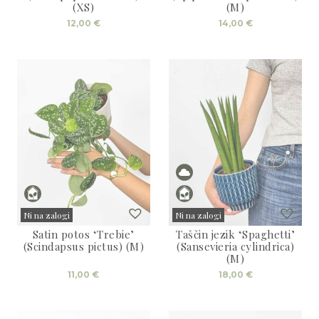
(XS)
(M)
12,00
€
14,00
€
Ni na zalogi
Ni na zalogi
Satin potos ‘Trebie’
Taščin jezik ‘Spaghetti’
Sold
Sold
(Scindapsus pictus) (M)
(Sansevieria cylindrica)
(M)
11,00
€
18,00
€