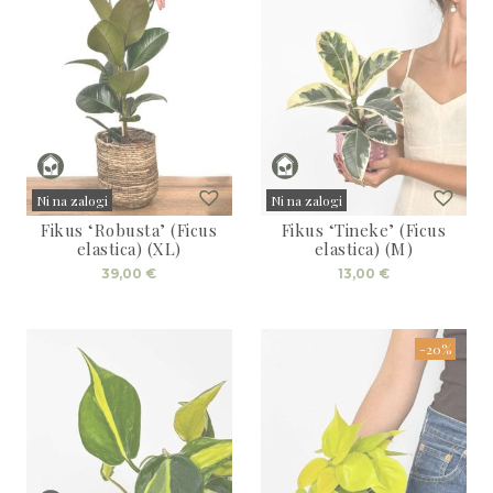
Ni na zalogi
Ni na zalogi
Fikus ‘Robusta’ (Ficus
Fikus ‘Tineke’ (Ficus
Sold
Sold
elastica) (XL)
elastica) (M)
39,00
€
13,00
€
-20%