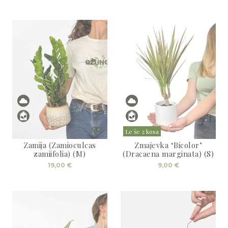
Le še 2 kosa
Zamija (Zamioculcas
Zmajevka ‘Bicolor’
zamiifolia) (M)
(Dracaena marginata) (S)
19,00
€
9,00
€