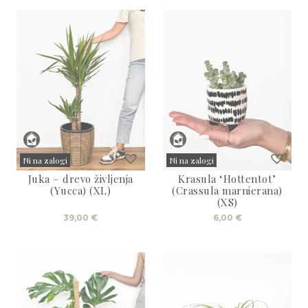
Ni na zalogi
Ni na zalogi
Juka – drevo življenja
Krasula ‘Hottentot’
Sold
Sold
(Yucca) (XL)
(Crassula marnierana)
(XS)
39,00
€
6,00
€