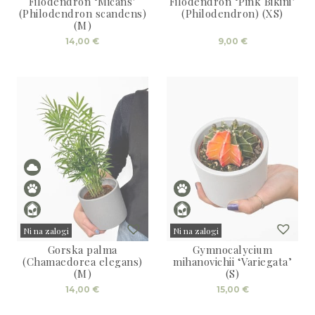
Filodendron ‘Micans’
Filodendron ‘Pink Bikini’
Sold
Sold
(Philodendron scandens)
(Philodendron) (XS)
(M)
14,00
€
9,00
€
Ni na zalogi
Ni na zalogi
Gorska palma
Gymnocalycium
Sold
Sold
(Chamaedorea elegans)
mihanovichii ‘Variegata’
(M)
(S)
14,00
€
15,00
€