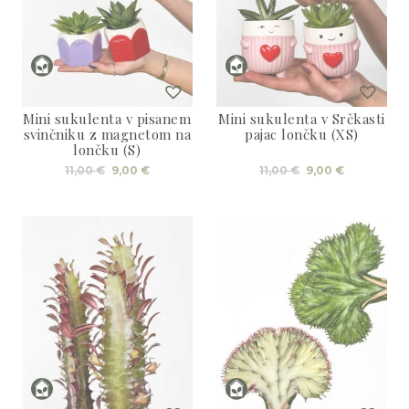
Mini sukulenta v pisanem
Mini sukulenta v Srčkasti
svinčniku z magnetom na
pajac lončku (XS)
lončku (S)
Izvirna
Trenutna
Izvirna
Trenutna
11,00
€
9,00
€
11,00
€
9,00
€
cena
cena
cena
cena
je
je:
je
je:
bila:
9,00 €.
bila:
9,00 €.
11,00 €.
11,00 €.