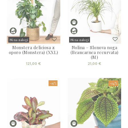
Ni na zalogi
Ni na zalogi
Monstera deliciosa z
Nolina – Slonova noga
Sold
Sold
oporo (Monstera) (XXL)
(Beaucarnea recurvata)
(M)
121,00
€
21,00
€
-15%
-14%