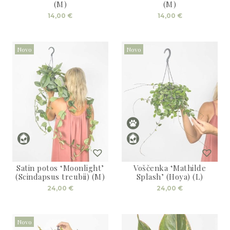
(M)
(M)
14,00
€
14,00
€
Novo
Novo
Satin potos ‘Moonlight’
Voščenka ‘Mathilde
(Scindapsus treubii) (M)
Splash’ (Hoya) (L)
24,00
€
24,00
€
Novo