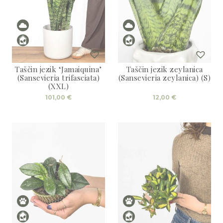
Taščin jezik ‘Jamaiquina’
Taščin jezik zeylanica
(Sansevieria trifasciata)
(Sansevieria zeylanica) (S)
(XXL)
101,00
€
12,00
€