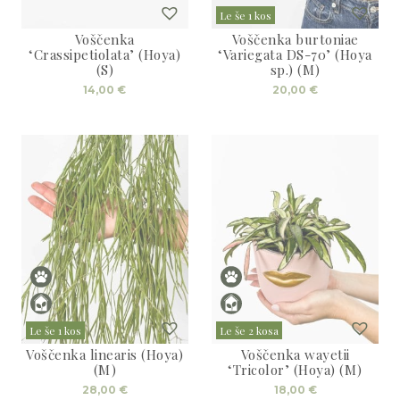
Le še 1 kos
Voščenka
Voščenka burtoniae
‘Crassipetiolata’ (Hoya)
‘Variegata DS-70’ (Hoya
(S)
sp.) (M)
14,00
€
20,00
€
Le še 1 kos
Le še 2 kosa
Voščenka linearis (Hoya)
Voščenka wayetii
(M)
‘Tricolor’ (Hoya) (M)
28,00
€
18,00
€