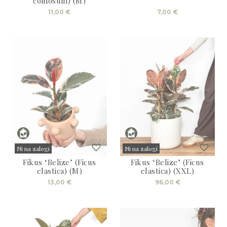
comosum) (M)
11,00
€
7,00
€
Ni na zalogi
Ni na zalogi
Fikus ‘Belize’ (Ficus
Fikus ‘Belize’ (Ficus
Sold
Sold
elastica) (M)
elastica) (XXL)
13,00
€
96,00
€