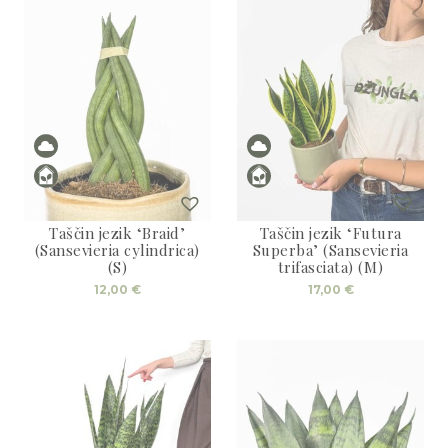
Taščin jezik ‘Braid’
Taščin jezik ‘Futura
(Sansevieria cylindrica)
Superba’ (Sansevieria
(S)
trifasciata) (M)
12,00
€
17,00
€