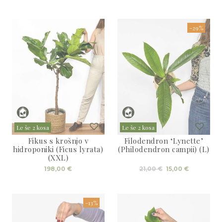
je
je:
bila:
140,00 €
170,00 €.
-29%
Le še 2 kosa
Le še 2 kosa
Fikus s krošnjo v
Filodendron ‘Lynette’
hidroponiki (Ficus lyrata)
(Philodendron campii) (L)
(XXL)
Izvirna
Trenutna
198,00
€
21,00
€
15,00
€
cena
cena
je
je:
bila:
15,00 €.
21,00 €.
-13%