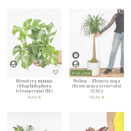
Le še 4 kosi
Monstera minima
Nolina – Slonova noga
(Rhaphidophora
(Beaucarnea recurvata)
tetrasperma) (M)
(XXL)
15,00
€
110,00
€