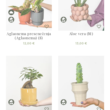
Aglaonema presenečenja
Aloe vera (M)
(Aglaonema) (S)
12,00
€
13,00
€