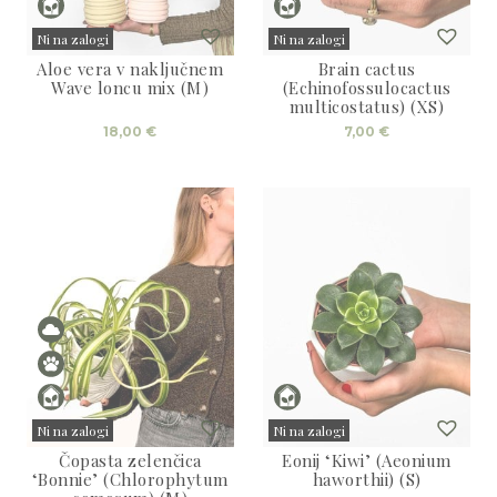
Ni na zalogi
Ni na zalogi
Aloe vera v naključnem
Brain cactus
Sold
Sold
Wave loncu mix (M)
(Echinofossulocactus
multicostatus) (XS)
18,00
€
7,00
€
Ni na zalogi
Ni na zalogi
Čopasta zelenčica
Eonij ‘Kiwi’ (Aeonium
Sold
Sold
‘Bonnie’ (Chlorophytum
haworthii) (S)