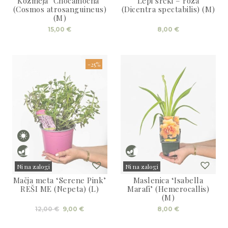
Kozmeja ‘Chocamocha’
Lepi srčki – roza
Sold
Sold
(Cosmos atrosanguineus)
(Dicentra spectabilis) (M)
(M)
15,00
€
8,00
€
-25%
Ni na zalogi
Ni na zalogi
Mačja meta ‘Serene Pink’
Maslenica ‘Isabella
Sold
Sold
REŠI ME (Nepeta) (L)
Marafi’ (Hemerocallis)
(M)
Izvirna
Trenutna
12,00
€
9,00
€
8,00
€
cena
cena
je
je:
bila:
9,00 €.