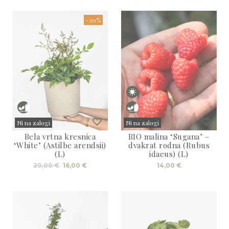
-20%
Ni na zalogi
Ni na zalogi
Bela vrtna kresnica
BIO malina ‘Sugana’ –
Sold
Sold
‘White’ (Astilbe arendsii)
dvakrat rodna (Rubus
(L)
idaeus) (L)
Izvirna
Trenutna
20,00
€
16,00
€
14,00
€
cena
cena
je
je:
bila:
16,00 €.
20,00 €.