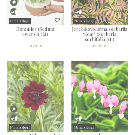
Ni na zalogi
Ni na zalogi
Homulica (Sedum
Jerebikovolistna sorbarija
Sold
Sold
ewersii) (M)
‘Sem’ (Sorbaria
sorbifolia) (L)
10,00
€
19,00
€
Ni na zalogi
Ni na zalogi