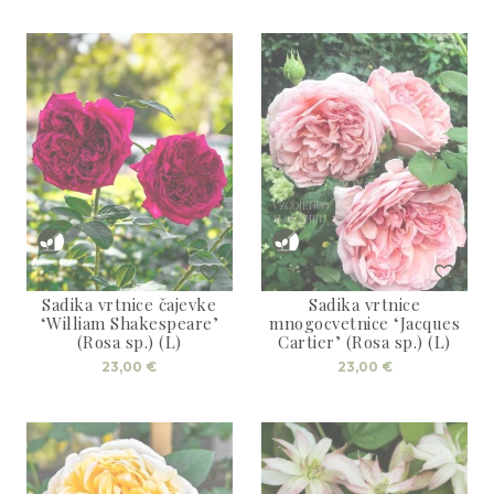
VZGOJENO V
SLOVENIJI
Sadika vrtnice čajevke
Sadika vrtnice
‘William Shakespeare’
mnogocvetnice ‘Jacques
(Rosa sp.) (L)
Cartier’ (Rosa sp.) (L)
23,00
€
23,00
€