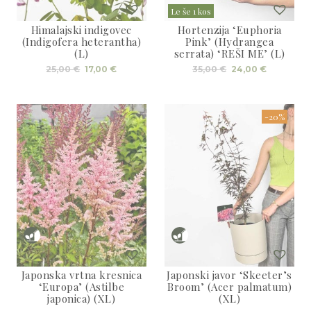
Le še 1 kos
Himalajski indigovec
Hortenzija ‘Euphoria
(Indigofera heterantha)
Pink’ (Hydrangea
(L)
serrata) ‘REŠI ME’ (L)
Izvirna
Trenutna
Izvirna
Trenutn
25,00
€
17,00
€
35,00
€
24,00
€
cena
cena
cena
cena
je
je:
je
je:
bila:
17,00 €.
bila:
24,00 €.
25,00 €.
35,00 €.
-20%
Japonska vrtna kresnica
Japonski javor ‘Skeeter’s
‘Europa’ (Astilbe
Broom’ (Acer palmatum)
japonica) (XL)
(XL)