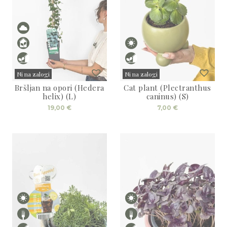
Ni na zalogi
Ni na zalogi
Bršljan na opori (Hedera
Cat plant (Plectranthus
Sold
Sold
helix) (L)
caninus) (S)
19,00
€
7,00
€