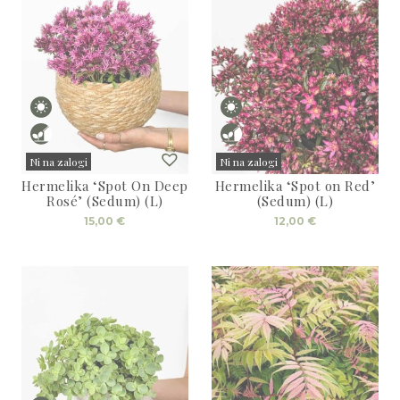
Ni na zalogi
Ni na zalogi
Hermelika ‘Spot On Deep
Hermelika ‘Spot on Red’
Sold
Sold
Rosé’ (Sedum) (L)
(Sedum) (L)
15,00
€
12,00
€