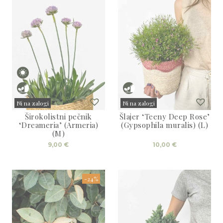
Ni na zalogi
Ni na zalogi
Širokolistni pečnik
Šlajer ‘Teeny Deep Rose’
Sold
Sold
‘Dreameria’ (Armeria)
(Gypsophila muralis) (L)
(M)
9,00
€
10,00
€
-24%