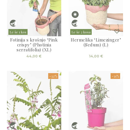
Le še 1 kos
Le še 2 kosa
Fotinija s krošnjo ‘Pink
Hermelika ‘Limezinger’
crispy’ (Photinia
(Sedum) (L)
serratifolia) (XL)
44,00
€
14,00
€
-32%
-31%