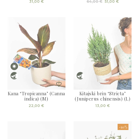
Izvirna
Trenutna
31,00
€
64,00
€
51,00
€
cena
cena
je
je:
bila:
51,00 €.
64,00 €.
Kana ‘Tropicanna’ (Canna
Kitajski brin ‘Stricta’
indica) (M)
(Juniperus chinensis) (L)
22,00
€
13,00
€
-10%