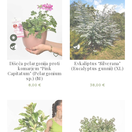
Dišeča pelargonija proti
Evkaliptus ‘Silverana’
komarjem ‘Pink
(Eucalyptus gunnii) (XL)
Capitatum’ (Pelargonium
sp.) (M)
8,00
€
38,00
€