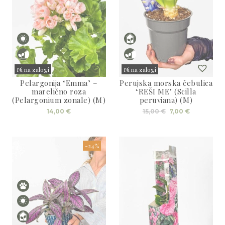
Ni na zalogi
Ni na zalogi
Pelargonija ‘Emma’ –
Perujska morska čebulica
Sold
Sold
marelično roza
‘REŠI ME’ (Scilla
(Pelargonium zonale) (M)
peruviana) (M)
Izvirna
Trenutna
14,00
€
15,00
€
7,00
€
cena
cena
je
je:
bila:
7,00 €.
15,00 €.
-24%