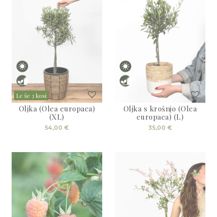
Le še 3 kosi
Oljka (Olea europaea)
Oljka s krošnjo (Olea
(XL)
europaea) (L)
54,00
€
35,00
€