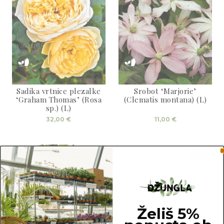
VZGOJENO V
SLOVENIJI
Sadika vrtnice plezalke
Srobot ‘Marjorie’
‘Graham Thomas’ (Rosa
(Clematis montana) (L)
sp.) (L)
32,00
€
11,00
€
-50%
Želiš 5%