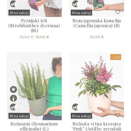
Ni na zalogi
Ni na zalogi
Perzijski ščit
Roza japonska kamelija
Sold
Sold
(Strobilanthes dyeriana)
(Camellia japonica) (S)
(M)
Izvirna
Trenutna
21,00
€
16,00
€
10,00
€
cena
cena
je
je:
bila:
16,00 €.
21,00 €.
-20%
Ni na zalogi
Ni na zalogi
Rožmarin (Rosmarinus
Rožnata vrtna kresnica
Sold
Sold
officinalis) (L)
‘Pink’ (Astilbe arendsii)