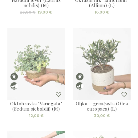
nobilis) (M)
(Allium) (L)
Izvirna
Trenutna
23,00
€
19,00
€
16,00
€
cena
cena
je
je:
bila:
19,00 €.
23,00 €.
Oktobrovka ‘Variegata’
Oljka – grmičasta (Olea
(Sedum sieboldii) (M)
europaea) (L)
12,00
€
30,00
€