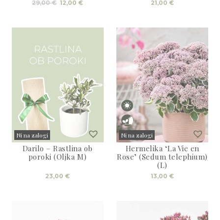
Izvirna
Trenutna
29,00
€
12,00
€
21,00
€
cena
cena
je
je:
bila:
12,00 €.
29,00 €.
Ni na zalogi
Ni na zalogi
Darilo – Rastlina ob
Hermelika ‘La Vie en
Sold
Sold
poroki (Oljka M)
Rose’ (Sedum telephium)
(L)
23,00
€
13,00
€