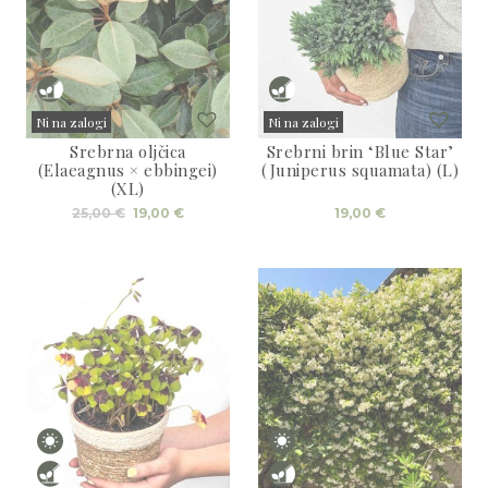
Ni na zalogi
Ni na zalogi
Srebrna oljčica
Srebrni brin ‘Blue Star’
Sold
Sold
(Elaeagnus × ebbingei)
(Juniperus squamata) (L)
(XL)
Izvirna
Trenutna
25,00
€
19,00
€
19,00
€
cena
cena
je
je:
bila:
19,00 €.
25,00 €.