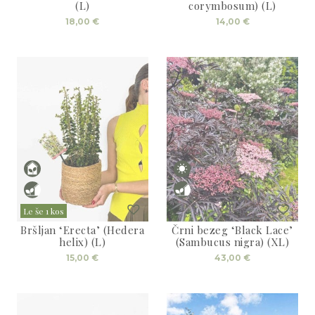
(L)
corymbosum) (L)
18,00
€
14,00
€
Le še 1 kos
Bršljan ‘Erecta’ (Hedera
Črni bezeg ‘Black Lace’
helix) (L)
(Sambucus nigra) (XL)
15,00
€
43,00
€