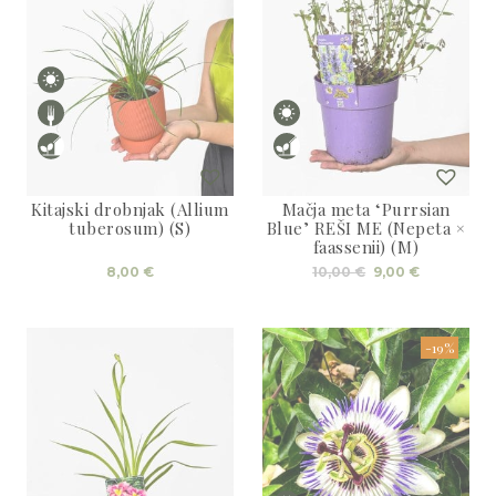
Kitajski drobnjak (Allium
Mačja meta ‘Purrsian
tuberosum) (S)
Blue’ REŠI ME (Nepeta ×
faassenii) (M)
Izvirna
Trenutna
8,00
€
10,00
€
9,00
€
cena
cena
je
je:
bila:
9,00 €.
10,00 €.
-19%