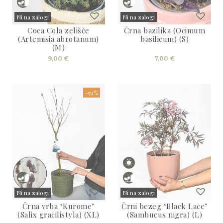
Ni na zalogi
Ni na zalogi
Coca Cola zelišče
Črna bazilika (Ocimum
Sold
Sold
(Artemisia abrotanum)
basilicum) (S)
(M)
9,00
€
7,00
€
-59%
Ni na zalogi
Ni na zalogi
Črna vrba ‘Kurome’
Črni bezeg ‘Black Lace’
Sold
Sold
(Salix gracilistyla) (XL)
(Sambucus nigra) (L)