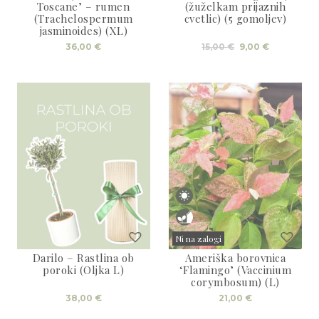
Toscane’ – rumen
(žuželkam prijaznih
(Trachelospermum
cvetlic) (5 gomoljev)
jasminoides) (XL)
Izvirna
Trenutna
36,00
€
15,00
€
9,00
€
cena
cena
je
je:
bila:
9,00 €.
15,00 €.
Ni na zalogi
Darilo – Rastlina ob
Ameriška borovnica
Sold
poroki (Oljka L)
‘Flamingo’ (Vaccinium
corymbosum) (L)
38,00
€
21,00
€