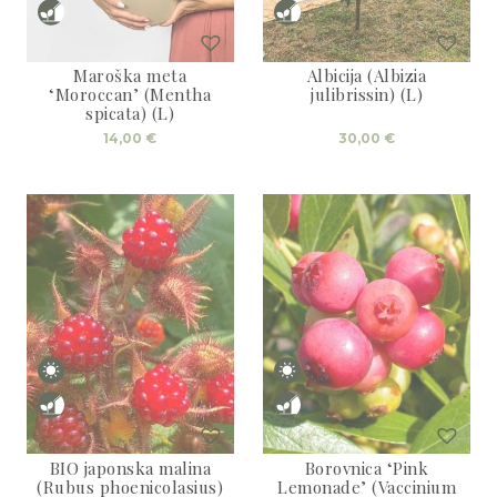
3D tiskani lonci
Preberi prispevek
,00
€
Dodaj v košarico
Maroška meta
Albicija (Albizia
‘Moroccan’ (Mentha
julibrissin) (L)
spicata) (L)
14,00
€
30,00
€
BIO japonska malina
Borovnica ‘Pink
(Rubus phoenicolasius)
Lemonade’ (Vaccinium