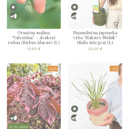
Oranžna malina
Pisanolistna japonska
‘Valentina’ – dvakrat
vrba ‘Hakuro Nishik’
rodna (Rubus idaeus) (L)
(Salix integra) (L)
13,00
€
22,00
€
-10%
-13%
Le še 4 kosi