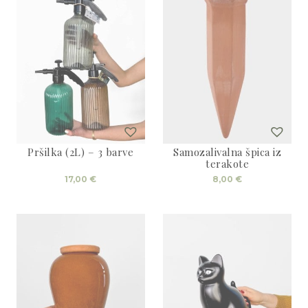
Pršilka (2L) – 3 barve
Samozalivalna špica iz
terakote
Ta
17,00
€
8,00
€
izdelek
ima
več
različic.
Možnosti
lahko
izberete