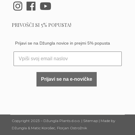
PRIVOŠČI SI 5% POPUSTA!
Prijavi se na Džungla novice in prejmi 5% popusta
Prijavi se na e-novičke
Copyright 2023 –
Džungla Plants d.o.o.
|
Sitemap
| Made by
Džungla &
Matic Korošec
, Florjan Ostrožnik