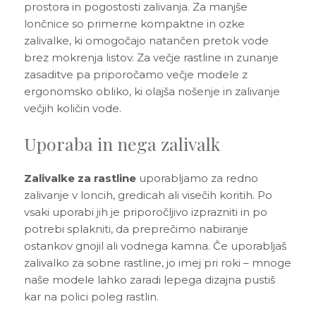
prostora in pogostosti zalivanja. Za manjše
lončnice so primerne kompaktne in ozke
zalivalke, ki omogočajo natančen pretok vode
brez mokrenja listov. Za večje rastline in zunanje
zasaditve pa priporočamo večje modele z
ergonomsko obliko, ki olajša nošenje in zalivanje
večjih količin vode.
Uporaba in nega zalivalk
Zalivalke za rastline
uporabljamo za redno
zalivanje v loncih, gredicah ali visečih koritih. Po
vsaki uporabi jih je priporočljivo izprazniti in po
potrebi splakniti, da preprečimo nabiranje
ostankov gnojil ali vodnega kamna. Če uporabljaš
zalivalko za sobne rastline, jo imej pri roki – mnoge
naše modele lahko zaradi lepega dizajna pustiš
kar na polici poleg rastlin.