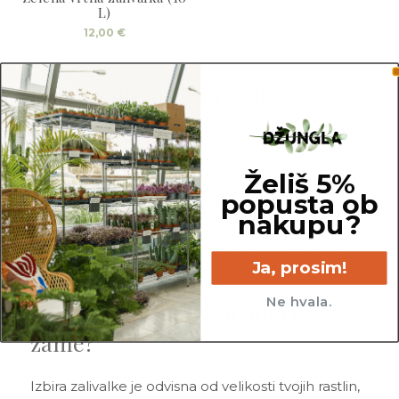
L)
12,00
€
Kaj so zalivalke za rastline?
Zalivalke za rastline
so osnovni pripomoček pri
negi tako sobnih kot zunanjih rastlin. Omogočajo
Želiš 5%
natančno, enakomerno in ciljno zalivanje brez
popusta ob
razlivanja vode po površinah. V naši ponudbi
nakupu?
najdeš različne tipe zalivalk – od klasičnih do
oblikovno dovršenih, ki služijo tudi kot dekorativen
Ja, prosim!
dodatek v prostoru.
Ne hvala.
Katera zalivalka je primerna
zame?
Izbira zalivalke je odvisna od velikosti tvojih rastlin,