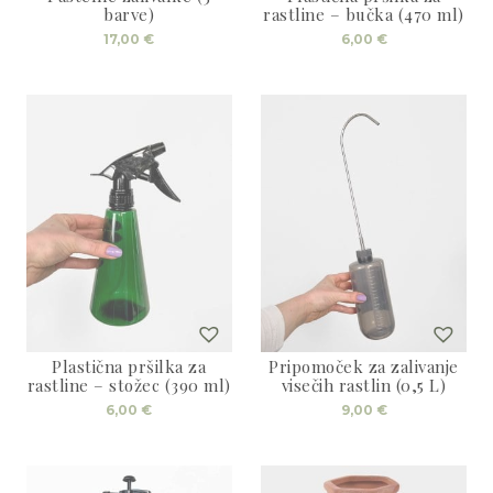
3D tiskani lonci
Preberi prispevek
barve)
rastline – bučka (470 ml)
,00
€
Ta
17,00
€
6,00
€
izdelek
Dodaj v košarico
ima
več
različic.
Možnosti
lahko
izberete
na
strani
izdelka
Plastična pršilka za
Pripomoček za zalivanje
rastline – stožec (390 ml)
visečih rastlin (0,5 L)
6,00
€
9,00
€