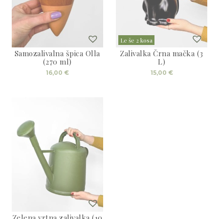
na
strani
izdelka
Le še 2 kosa
Samozalivalna špica Olla
Zalivalka Črna mačka (3
(270 ml)
L)
16,00
€
15,00
€
Zelena vrtna zalivalka (10