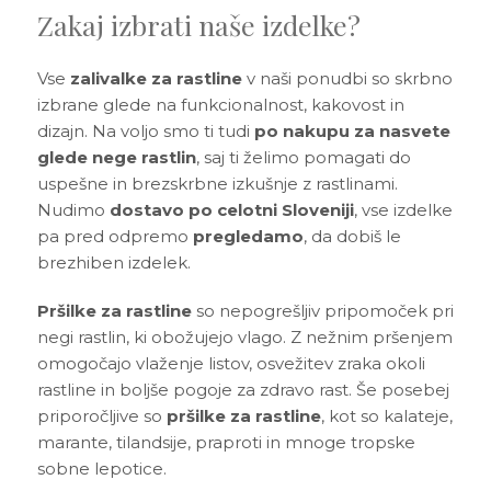
Zakaj izbrati naše izdelke?
Vse
zalivalke za rastline
v naši ponudbi so skrbno
izbrane glede na funkcionalnost, kakovost in
dizajn. Na voljo smo ti tudi
po nakupu za nasvete
glede nege rastlin
, saj ti želimo pomagati do
uspešne in brezskrbne izkušnje z rastlinami.
Nudimo
dostavo po celotni Sloveniji
, vse izdelke
pa pred odpremo
pregledamo
, da dobiš le
brezhiben izdelek.
Pršilke za rastline
so nepogrešljiv pripomoček pri
negi rastlin, ki obožujejo vlago. Z nežnim pršenjem
omogočajo vlaženje listov, osvežitev zraka okoli
rastline in boljše pogoje za zdravo rast. Še posebej
priporočljive so
pršilke za rastline
, kot so kalateje,
marante, tilandsije, praproti in mnoge tropske
sobne lepotice.