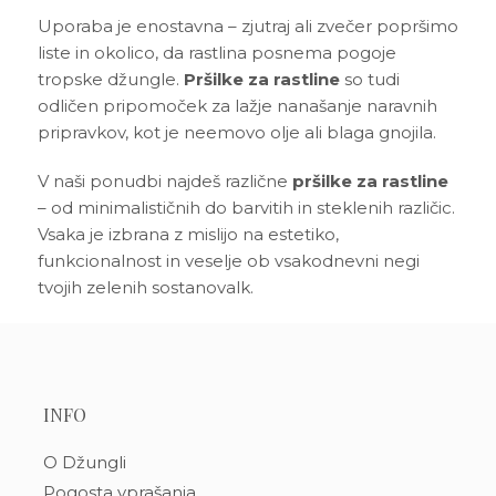
Uporaba je enostavna – zjutraj ali zvečer popršimo
liste in okolico, da rastlina posnema pogoje
tropske džungle.
Pršilke za rastline
so tudi
odličen pripomoček za lažje nanašanje naravnih
pripravkov, kot je neemovo olje ali blaga gnojila.
V naši ponudbi najdeš različne
pršilke za rastline
– od minimalističnih do barvitih in steklenih različic.
Vsaka je izbrana z mislijo na estetiko,
funkcionalnost in veselje ob vsakodnevni negi
tvojih zelenih sostanovalk.
INFO
O Džungli
Pogosta vprašanja