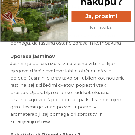
nakupu?
mesecih so jasmini še posebej občutljivi na mraz,
zato je pomembno, da jih zaščitimo pred nizkimi
Ja, prosim!
temperaturami. Zalivaj jih redno, vendar pazi, da
Ne hvala.
ne postanejo preveč mokri – jasmin ljubi rahlo
sušene tla. Obrezovanje jasminov po cvetenju
pomaga, da rastlina ostane zdrava in kompaktna.
Uporaba jasminov
Jasmin je odlična izbira za okrasne vrtnine, kjer
njegove dišeče cvetove lahko občuduješ vso
poletje. Jasmin je prav tako priljubljen kot notranja
rastlina, saj z dišečimi cvetovi popestri vsak
prostor. Uporablja se lahko tudi kot okrasna
rastlina, ki jo vodiš po opori, ali pa kot samostojen
grm. Jasmin je znan po svoji uporabi v
aromaterapiji, saj pomaga pri sprostitvi in
zmanjšanju stresa.
Zakaj izbrati Džungla Plants?