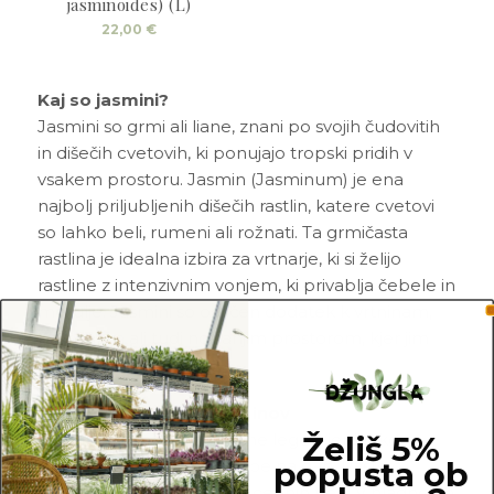
jasminoides) (L)
22,00
€
Kaj so jasmini?
Jasmini so grmi ali liane, znani po svojih čudovitih
in dišečih cvetovih, ki ponujajo tropski pridih v
vsakem prostoru. Jasmin (Jasminum) je ena
najbolj priljubljenih dišečih rastlin, katere cvetovi
so lahko beli, rumeni ali rožnati. Ta grmičasta
rastlina je idealna izbira za vrtnarje, ki si želijo
rastline z intenzivnim vonjem, ki privablja čebele in
metulje. Jasmini so odličen dodatek k vrtninam,
balkonom ali tudi notranjim prostorom, kjer jim
prija veliko svetlobe.
Značilnosti in nega jasminov
Želiš 5%
Jasmini potrebujejo sončne lege, kjer lahko
popusta ob
prejemajo vsaj 6 ur svetlobe na dan. Rastejo
najbolje v rahlih, dobro odcednih tleh. V hladnejših