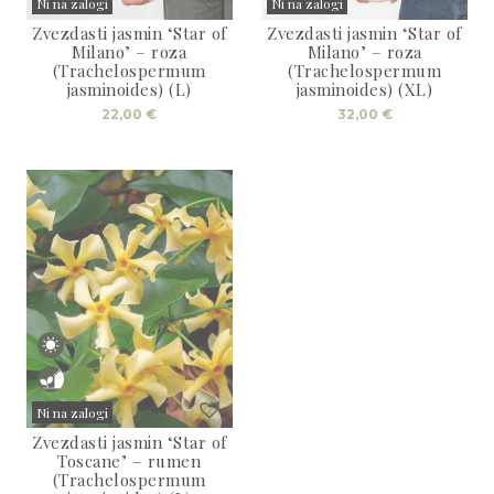
3D tiskani lonci
Ni na zalogi
Ni na zalogi
Preberi prispevek
,00
€
Zvezdasti jasmin ‘Star of
Zvezdasti jasmin ‘Star of
Sold
Sold
Milano’ – roza
Milano’ – roza
Dodaj v košarico
(Trachelospermum
(Trachelospermum
jasminoides) (L)
jasminoides) (XL)
22,00
€
32,00
€
Ni na zalogi
Zvezdasti jasmin ‘Star of
Sold
Toscane’ – rumen
(Trachelospermum