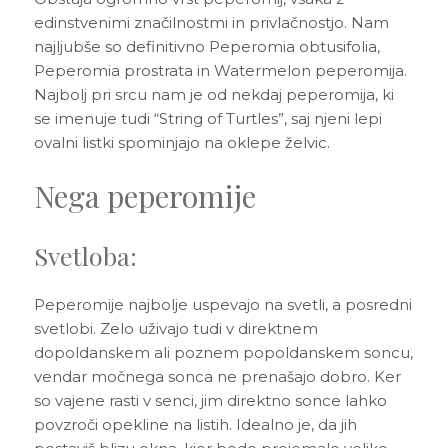
edinstvenimi značilnostmi in privlačnostjo. Nam
najljubše so definitivno Peperomia obtusifolia,
Peperomia prostrata in Watermelon peperomija.
Najbolj pri srcu nam je od nekdaj peperomija, ki
se imenuje tudi “String of Turtles”, saj njeni lepi
ovalni listki spominjajo na oklepe želvic.
Nega peperomije
Svetloba:
Peperomije najbolje uspevajo na svetli, a posredni
svetlobi. Zelo uživajo tudi v direktnem
dopoldanskem ali poznem popoldanskem soncu,
vendar močnega sonca ne prenašajo dobro. Ker
so vajene rasti v senci, jim direktno sonce lahko
povzroči opekline na listih. Idealno je, da jih