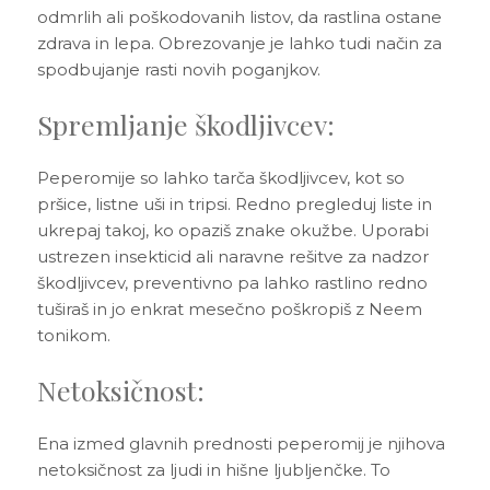
odmrlih ali poškodovanih listov, da rastlina ostane
zdrava in lepa. Obrezovanje je lahko tudi način za
spodbujanje rasti novih poganjkov.
Spremljanje škodljivcev:
Peperomije so lahko tarča škodljivcev, kot so
pršice, listne uši in tripsi. Redno pregleduj liste in
ukrepaj takoj, ko opaziš znake okužbe. Uporabi
ustrezen insekticid ali naravne rešitve za nadzor
škodljivcev, preventivno pa lahko rastlino redno
tuširaš in jo enkrat mesečno poškropiš z Neem
tonikom.
Netoksičnost:
Ena izmed glavnih prednosti peperomij je njihova
netoksičnost za ljudi in hišne ljubljenčke. To