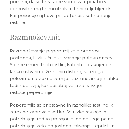
pomeni, da so te rastline varne za uporabo v
domovih z majhnimi otroki in hišnimi ljubljenčki,
kar povečuje njihovo priljubljenost kot notranje
rastline.
Razmnoževanje:
Razmnoževanje peperomij zelo preprost
postopek, ki vključuje ustvarjanje potaknjencev.
So ene izmed tistih rastlin, katerih potaknjence
lahko ustvarimo že z enim listom, katerega
položimo na vlažno zemljo. Razmnožimo jih lahko
tudi z delitvijo, kar posebej velja za navzgor
rastoče peperomije.
Peperomije so enostavne in raznolike rastline, ki
zares ne zahtevajo veliko. So nizko rastoče in
potrebujejo redko presajanje, poleg tega pa ne
potrebujejo zelo pogostega zalivanja. Lepi listi in