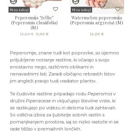
3D tiskani lonci
Preberi prispevek
,00
€
Ni na zalogi
Ni na zalogi
Peperomija ‘Jellie’
Watermelon peperomija
Dodaj v košarico
Sold
Sold
(Peperomia clusiifolia)
(Peperomia argyreia) (M)
(M)
Izvirna
Trenutna
13,00
€
11,00
€
14,00
€
cena
cena
je
je:
bila:
11,00 €.
13,00 €.
Peperomije, znane tudi kot poprovke, so izjemno
priljubljene notranje rastline, ki očarajo s svojo
enostavno nego, različnimi oblikami in
nenavadnimi listi. Zaradi običajno rebrastih listov
jim angleži pravijo tudi »radiator plants«.
Te čudovite rastline pripadajo rodu
Peperomia
v
družini
Piperaceae
in vključujejo številne vrste, ki
se razlikujejo po videzu in deloma tudi zahtevah.
So odlična izbira za ljubitelje sobnih rastlin s
pomanjkanjem prostora, saj so nizko rastoče in se
rade tiščijo v premajhnih lončkih.