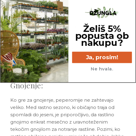
občutljive na nizke temperature, zato jih zaščiti
pred hladnim zrakom in temperaturnimi ekstremi.
Pazit, da ne pridejo v stik s hladnimi prepihi ali
Želiš 5%
zmrzaljo, saj lahko to poškoduje listje in korenine,
popusta ob
velikokrat pa lahko v protest tudi odvržejo nekaj
nakupu?
listov. Peperomije niso posebno zahtevne glede
vlage, vendar jim lahko dodatna vlaga koristi. Tako
bodo zadovoljne tudi v malo bolj suhem prostoru,
Ja, prosim!
vendar bodo najsrečnejše v prostoru s vsaj
Ne hvala.
povprečno zračno vlago.
Gnojenje:
Ko gre za gnojenje, peperomije ne zahtevajo
veliko. Med rastno sezono, ki običajno traja od
spomladi do jeseni, je priporočljivo, da rastlino
gnojimo enkrat mesečno z uravnoteženim
tekočim gnojilom za notranje rastline. Pozimi, ko