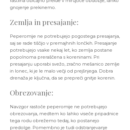
rastlina običajno preide v mirujoče obdobje, lahko
gnojenje prekinemo.
Zemlja in presajanje:
Peperomije ne potrebujejo pogostega presajanja,
saj se rade tiščijo v premajhnih lončkih. Presajanje
potrebujejo vsake nekaj let, ko zemlja postane
popolnoma preraščena s koreninami. Pri
presajanju uporabi svežo, zračno mešanico zemlje
in lonec, ki je le malo večji od prejšnjega. Dobra
drenaža je ključna, da se prepreči gnitje korenin.
Obrezovanje:
Navzgor rastoče peperomije ne potrebujejo
obrezovanja, medtem ko lahko viseče pripadnice
tega rodu obrežemo tedaj, ko postanejo
predolge. Pomembno je tudi odstranjevanje