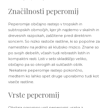
Značilnosti peperomij
Peperomije običajno rastejo v tropskih in
subtropskih območjih, kjer jih najdemo v skalnih in
drevesnih razpokah, zaščitene pred direktnim
soncem. So nizko rastoče rastline, ki so popolne za
namestitev na jedilno ali klubsko mizico. Znane so
po svojih debelih, včasih tudi rebrastih listih in
kompaktni rasti. Listi v sebi skladiščijo veliko,
običajno pa so okroglih ali suličastih oblik.
Nekatere peperomije rastejo pokončno,
medtem ko lahko spet druge uporabimo tudi kot
viseče rastline.
Vrste peperomij
Obstaja ogromno vrst peperomij, vsaka z