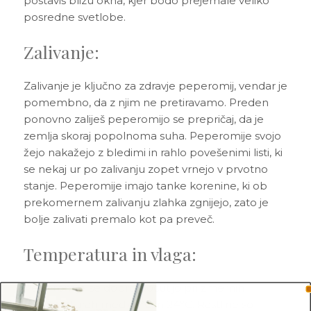
postaviš blizu okna, kjer bodo prejemale veliko
posredne svetlobe.
Zalivanje:
Zalivanje je ključno za zdravje peperomij, vendar je
pomembno, da z njim ne pretiravamo. Preden
ponovno zaliješ peperomijo se prepričaj, da je
zemlja skoraj popolnoma suha. Peperomije svojo
žejo nakažejo z bledimi in rahlo povešenimi listi, ki
se nekaj ur po zalivanju zopet vrnejo v prvotno
stanje. Peperomije imajo tanke korenine, ki ob
prekomernem zalivanju zlahka zgnijejo, zato je
bolje zalivati premalo kot pa preveč.
Temperatura in vlaga:
Peperomije se dobro počutijo pri zmernih
temperaturah med 18°C in 24°C. Rastline so