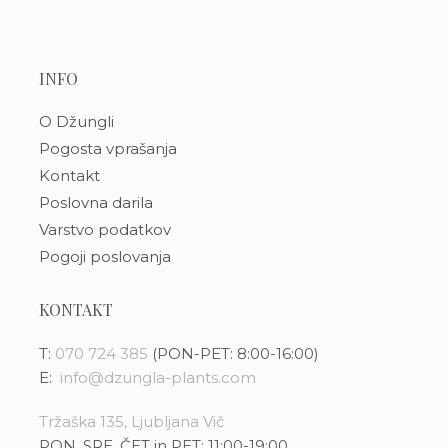
INFO
O Džungli
Pogosta vprašanja
Kontakt
Poslovna darila
Varstvo podatkov
Pogoji poslovanja
KONTAKT
T:
070 724 385
(PON-PET: 8:00-16:00)
E:
info@dzungla-plants.com
Tržaška 135, Ljubljana Vič
PON, SRE, ČET in PET: 11:00-19:00