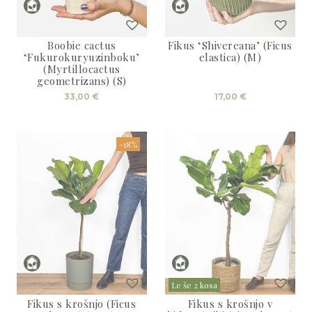
Boobie cactus
Fikus ‘Shivereana’ (Ficus
‘Fukurokuryuzinboku’
elastica) (M)
(Myrtillocactus
geometrizans) (S)
33,00
€
17,00
€
-18%
Le še 2 kosa
Fikus s krošnjo (Ficus
Fikus s krošnjo v