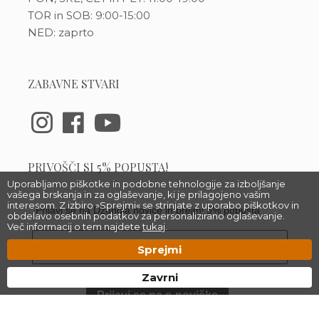
TOR in SOB: 9:00-15:00
NED: zaprto
ZABAVNE STVARI
PRIVOŠČI SI 5% POPUSTA!
Uporabljamo piškotke in podobne tehnologije za izboljšanje
vašega brskanja in za oglaševanje, ki je prilagojeno vašim
interesom. Z izbiro »Sprejmi« se strinjate z uporabo piškotkov in
Prijavi se na Džungla novice in prejmi 5% popusta
obdelavo osebnih podatkov za personalizirano oglaševanje.
Več informacij o tem najdete
tukaj
.
Sprejmi
Zavrni
Prijavi se na e-novičke