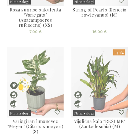
Ni na zalogi
Ni na zalogi
Roza sunrise sukulenta
String of Pearls (Senecio
Sold
Sold
‘Variegata’
rowleyanus) (M)
(Anacampseros
rufescens) (XS)
7,00
€
16,00
€
-40%
Ni na zalogi
Ni na zalogi
Variegiran limonovec
Vijolična kala ‘REŠI ME’
Sold
Sold
‘Meyer’ (Citrus x meyeri)
(Zantedeschia) (M)
(S)