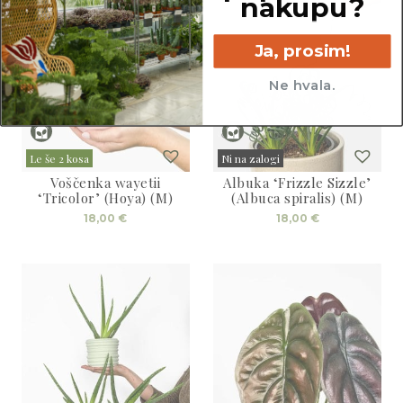
nakupu?
Ja, prosim!
Ne hvala.
Le še 2 kosa
Ni na zalogi
Voščenka wayetii
Albuka ‘Frizzle Sizzle’
Sold
‘Tricolor’ (Hoya) (M)
(Albuca spiralis) (M)
18,00
€
18,00
€