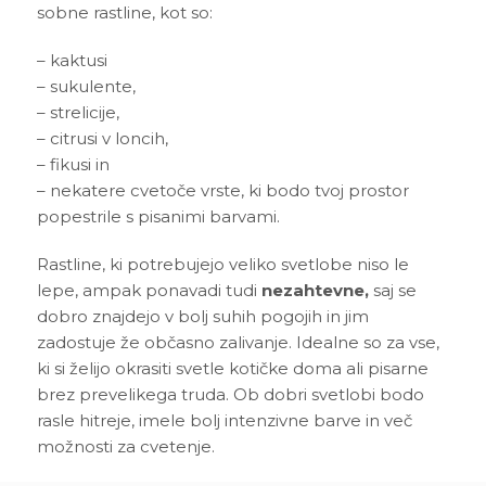
sobne rastline, kot so:
– kaktusi
– sukulente,
– strelicije,
– citrusi v loncih,
– fikusi in
– nekatere cvetoče vrste, ki bodo tvoj prostor
popestrile s pisanimi barvami.
Rastline, ki potrebujejo veliko svetlobe niso le
lepe, ampak ponavadi tudi
nezahtevne,
saj se
dobro znajdejo v bolj suhih pogojih in jim
zadostuje že občasno zalivanje. Idealne so za vse,
ki si želijo okrasiti svetle kotičke doma ali pisarne
brez prevelikega truda. Ob dobri svetlobi bodo
rasle hitreje, imele bolj intenzivne barve in več
možnosti za cvetenje.