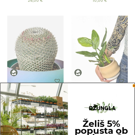
26,00
€
10,00
€
Rožnata mamilarija
Strelicija ‘Bird of
(Mammillaria
paradise’ (Strelitzia
pseudoperbella) (XS)
reginae) (M)
7,00
€
15,00
€
Želiš 5%
popusta ob