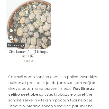
Ni na zalogi
Živi kamenčki (Lithops
Sold
sp.) (S)
9,00
€
Če imaš doma sončno okensko polico, zastekljen
balkon ali prostor, ki je obsijan s soncem večji del
dneva, potem si na pravem mestu!
Rastline za
veliko svetlobe
so tiste, ki obožujejo direktne
sončne žarke in v takšnih pogojih tudi najbolje
uspevajo. Mednje spadajo številne priljubljene