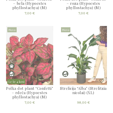
3D tiskani lonci
Preberi prispevek
– bela (Hypoestes
– roza (Hypoestes
,00
€
phyllostachya) (M)
phyllostachya) (M)
7,00
€
7,00
€
Dodaj v košarico
Novo
Novo
Le še 4 kosi
Polka dot plant ‘Confetti’
Strelicija ‘Alba’ (Strelitzia
– rdeča (Hypoestes
nicolai) (XL)
phyllostachya) (M)
7,00
€
98,00
€