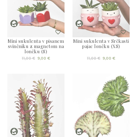
Mini sukulenta v pisanem
Mini sukulenta v Srčkasti
svinčniku z magnetom na
pajac lončku (XS)
lončku (S)
Izvirna
Trenutna
Izvirna
Trenutna
11,00
€
9,00
€
11,00
€
9,00
€
cena
cena
cena
cena
je
je:
je
je:
bila:
9,00 €.
bila:
9,00 €.
11,00 €.
11,00 €.