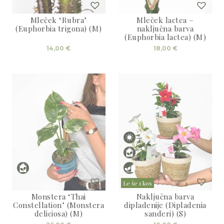
Mleček ‘Rubra’
Mleček lactea –
(Euphorbia trigona) (M)
naključna barva
(Euphorbia lactea) (M)
14,00
€
18,00
€
Le še 1 kos
Monstera ‘Thai
Naključna barva
Constellation’ (Monstera
dipladenije (Dipladenia
deliciosa) (M)
sanderi) (S)