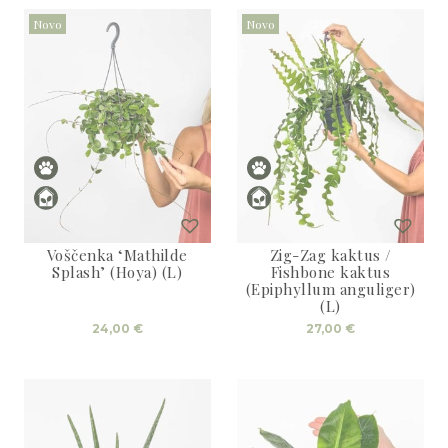
Novo
Novo
Voščenka ‘Mathilde
Zig-Zag kaktus /
Splash’ (Hoya) (L)
Fishbone kaktus
(Epiphyllum anguliger)
(L)
24,00
€
27,00
€