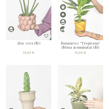
Aloe vera (M)
Bananovec ‘Tropicana’
(Musa acuminata) (M)
13,00
€
13,00
€