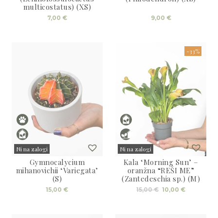
multicostatus) (XS)
7,00
€
9,00
€
-33%
Ni na zalogi
Ni na zalogi
Gymnocalycium
Kala ‘Morning Sun’ –
Sold
Sold
mihanovichii ‘Variegata’
oranžna “REŠI ME”
(S)
(Zantedeschia sp.) (M)
Izvirna
Trenutna
15,00
€
15,00
€
10,00
€
cena
cena
je
je:
bila:
10,00 €.
15,00 €.