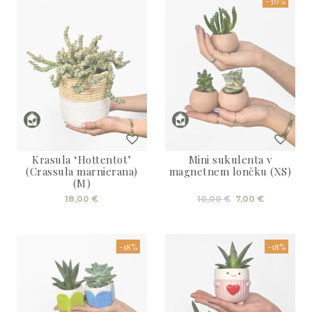
-30%
Krasula ‘Hottentot’
Mini sukulenta v
(Crassula marnierana)
magnetnem lončku (XS)
(M)
Izvirna
Trenutna
18,00
€
10,00
€
7,00
€
cena
cena
je
je:
bila:
7,00 €.
10,00 €.
-18%
-18%