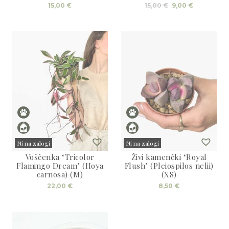
Izvirna
Trenutna
15,00
€
15,00
€
9,00
€
cena
cena
je
je:
bila:
9,00 €.
15,00 €.
Ni na zalogi
Ni na zalogi
Voščenka ‘Tricolor
Živi kamenčki ‘Royal
Sold
Sold
Flamingo Dream’ (Hoya
Flush’ (Pleiospilos nelii)
carnosa) (M)
(XS)
22,00
€
8,50
€