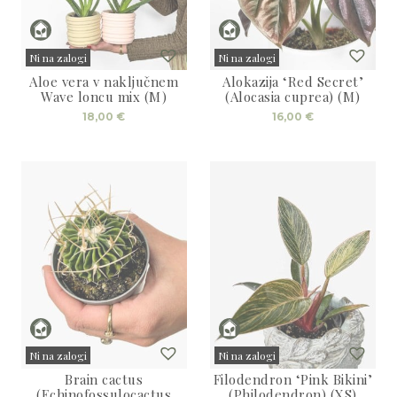
Ni na zalogi
Ni na zalogi
Aloe vera v naključnem
Alokazija ‘Red Secret’
Sold
Sold
Wave loncu mix (M)
(Alocasia cuprea) (M)
18,00
€
16,00
€
Ni na zalogi
Ni na zalogi
Brain cactus
Filodendron ‘Pink Bikini’
Sold
Sold
(Echinofossulocactus
(Philodendron) (XS)