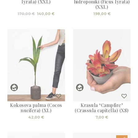
lyrata) (XXL)
hidroponiki (Ficus lyrata)
(XXL)
Izvirna
Trenutna
170,00
€
140,00
€
198,00
€
cena
cena
je
je:
bila:
140,00 €.
170,00 €.
Kokosova palma (Cocos
Krasula ‘Campfire’
nucifera) (XL)
(Crassula capitella) (XS)
42,00
€
7,00
€