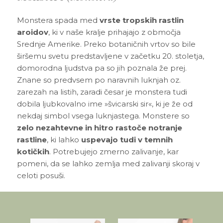
3D tiskani lonci
Preberi prispevek
,00
€
Monstera spada med
vrste tropskih rastlin
Dodaj v košarico
aroidov
, ki v naše kralje prihajajo z območja
Srednje Amerike. Preko botaničnih vrtov so bile
širšemu svetu predstavljene v začetku 20. stoletja,
domorodna ljudstva pa so jih poznala že prej.
Znane so predvsem po naravnih luknjah oz.
zarezah na listih, zaradi česar je monstera tudi
dobila ljubkovalno ime »švicarski sir«, ki je že od
nekdaj simbol vsega luknjastega. Monstere so
zelo nezahtevne in hitro rastoče notranje
rastline
, ki lahko
uspevajo tudi v temnih
kotičkih
. Potrebujejo zmerno zalivanje, kar
pomeni, da se lahko zemlja med zalivanji skoraj v
celoti posuši.