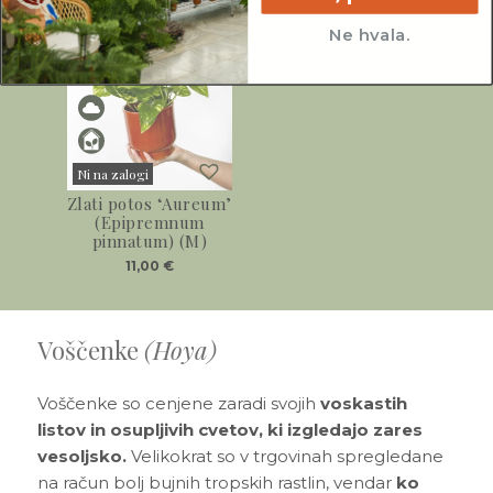
Ne hvala.
Ni na zalogi
Zlati potos ‘Aureum’
Sold
(Epipremnum
pinnatum) (M)
11,00
€
Voščenke
(Hoya)
Voščenke so cenjene zaradi svojih
voskastih
listov in osupljivih cvetov, ki izgledajo zares
vesoljsko.
Velikokrat so v trgovinah spregledane
na račun bolj bujnih tropskih rastlin, vendar
ko