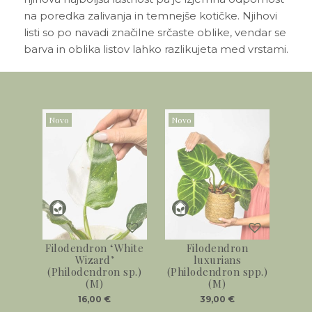
na poredka zalivanja in temnejše kotičke. Njihovi
listi so po navadi značilne srčaste oblike, vendar se
barva in oblika listov lahko razlikujeta med vrstami.
Novo
Novo
Filodendron ‘White
Filodendron
Wizard’
luxurians
(Philodendron sp.)
(Philodendron spp.)
(M)
(M)
16,00
€
39,00
€