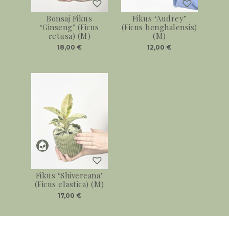
Bonsaj Fikus
Fikus ‘Audrey’
‘Ginseng’ (Ficus
(Ficus benghalensis)
retusa) (M)
(M)
18,00
€
12,00
€
Fikus ‘Shivereana’
(Ficus elastica) (M)
17,00
€