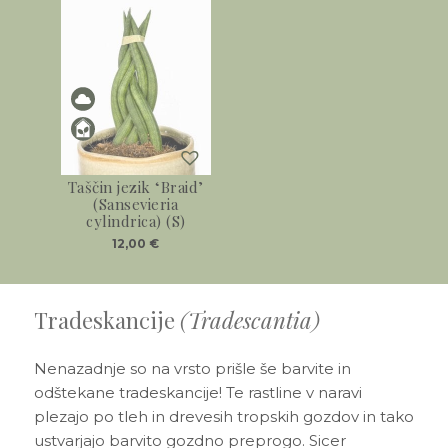
Taščin jezik ‘Braid’
(Sansevieria
cylindrica) (S)
12,00
€
Tradeskancije
(Tradescantia)
Nenazadnje so na vrsto prišle še barvite in
odštekane tradeskancije! Te rastline v naravi
plezajo po tleh in drevesih tropskih gozdov in tako
ustvarjajo barvito gozdno preprogo. Sicer