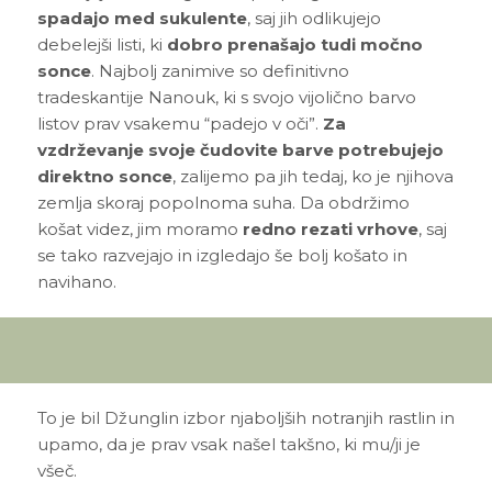
spadajo med sukulente
, saj jih odlikujejo
debelejši listi, ki
dobro prenašajo tudi močno
sonce
. Najbolj zanimive so definitivno
tradeskantije Nanouk, ki s svojo vijolično barvo
listov prav vsakemu “padejo v oči”.
Za
vzdrževanje svoje čudovite barve potrebujejo
direktno sonce
, zalijemo pa jih tedaj, ko je njihova
zemlja skoraj popolnoma suha. Da obdržimo
košat videz, jim moramo
redno rezati vrhove
, saj
se tako razvejajo in izgledajo še bolj košato in
navihano.
To je bil Džunglin izbor njaboljših notranjih rastlin in
upamo, da je prav vsak našel takšno, ki mu/ji je
všeč.