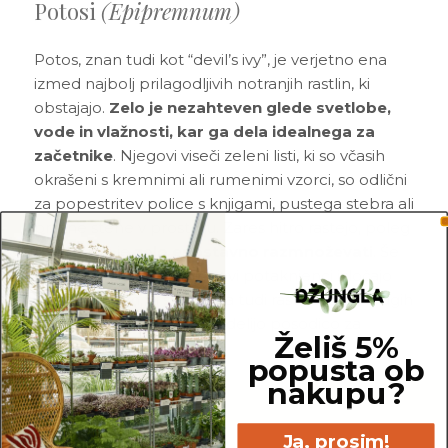
Potosi
(Epipremnum)
Potos, znan tudi kot “devil’s ivy”, je verjetno ena
izmed najbolj prilagodljivih notranjih rastlin, ki
obstajajo.
Zelo je nezahteven glede svetlobe,
vode in vlažnosti, kar ga dela idealnega za
začetnike
. Njegovi viseči zeleni listi, ki so včasih
okrašeni s kremnimi ali rumenimi vzorci, so odlični
za popestritev police s knjigami, pustega stebra ali
prazne stene v prostoru. Zares hitro rastejo, poleg
tega pa jih je
zelo enostavno razmnoževati
. Še
en njihov plus je, da njegovi potaknjenci izločajo
rastni hormon, ki spodbuja tudi rast korenin drugih
potaknjencev, ki si z njimi delijo posodico za
Želiš 5%
ukoreninjanje.
popusta ob
nakupu?
Ja, prosim!