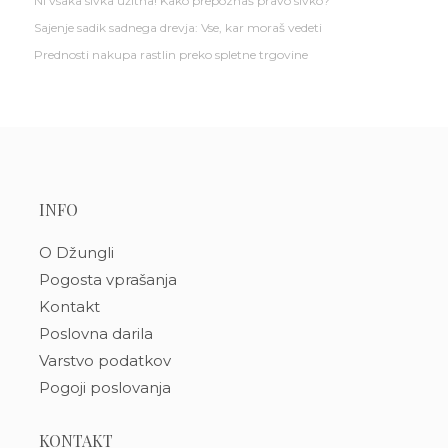
Ni vsaka sivka užitna! Kako prepoznaš pravo sivko?
Sajenje sadik sadnega drevja: Vse, kar moraš vedeti
Prednosti nakupa rastlin preko spletne trgovine
INFO
O Džungli
Pogosta vprašanja
Kontakt
Poslovna darila
Varstvo podatkov
Pogoji poslovanja
KONTAKT