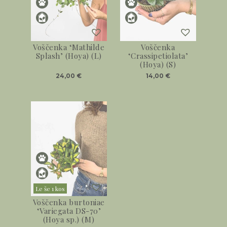
Voščenka ‘Mathilde
Voščenka
Splash’ (Hoya) (L)
‘Crassipetiolata’
(Hoya) (S)
24,00
€
14,00
€
Le še 1 kos
Voščenka burtoniae
‘Variegata DS-70’
(Hoya sp.) (M)