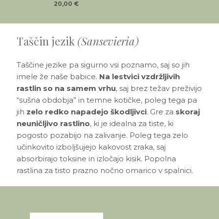
20,00
€
Taščin jezik
(Sansevieria)
Taščine jezike pa sigurno vsi poznamo, saj so jih
imele že naše babice.
Na lestvici vzdržljivih
rastlin so na samem vrhu
, saj brez težav preživijo
“sušna obdobja” in temne kotičke, poleg tega pa
jih
zelo redko napadejo škodljivci
. Gre za
skoraj
neuničljivo rastlino
, ki je idealna za tiste, ki
pogosto pozabijo na zalivanje. Poleg tega zelo
učinkovito izboljšujejo kakovost zraka, saj
absorbirajo toksine in izločajo kisik. Popolna
rastlina za tisto prazno nočno omarico v spalnici.