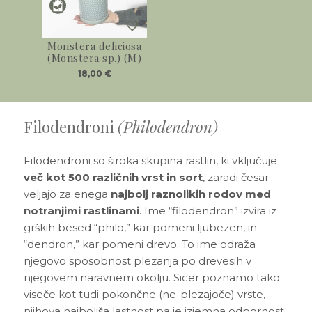
Monstera deliciosa
(Monstera sp.) (M)
18,00
€
Filodendroni
(Philodendron)
Filodendroni so široka skupina rastlin, ki vključuje
več kot 500 različnih vrst in sort
, zaradi česar
veljajo za enega
najbolj raznolikih rodov med
notranjimi rastlinami
. Ime “filodendron” izvira iz
grških besed “philo,” kar pomeni ljubezen, in
“dendron,” kar pomeni drevo. To ime odraža
njegovo sposobnost plezanja po drevesih v
njegovem naravnem okolju. Sicer poznamo tako
viseče kot tudi pokončne (ne-plezajoče) vrste,
njihova najboljša lastnost pa je izjemna odpornost