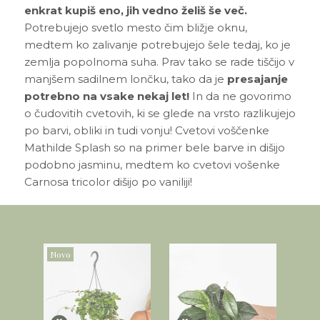
enkrat kupiš eno, jih vedno želiš še več.
Potrebujejo svetlo mesto čim bližje oknu,
medtem ko zalivanje potrebujejo šele tedaj, ko je
zemlja popolnoma suha. Prav tako se rade tiščijo v
manjšem sadilnem lončku, tako da je
presajanje
potrebno na vsake nekaj let!
In da ne govorimo
o čudovitih cvetovih, ki se glede na vrsto razlikujejo
po barvi, obliki in tudi vonju! Cvetovi voščenke
Mathilde Splash so na primer bele barve in dišijo
podobno jasminu, medtem ko cvetovi vošenke
Carnosa tricolor dišijo po vaniliji!
Novo