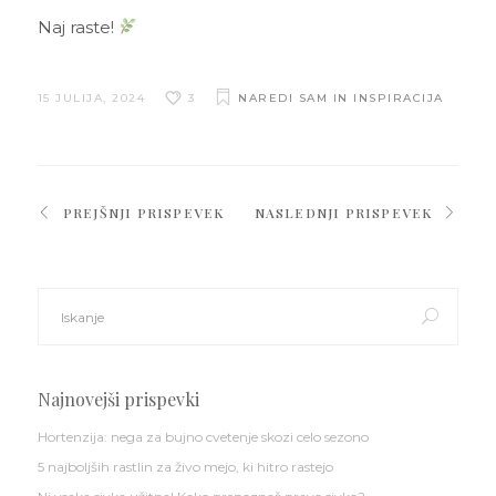
Naj raste!
15 JULIJA, 2024
3
NAREDI SAM IN INSPIRACIJA
PREJŠNJI PRISPEVEK
NASLEDNJI PRISPEVEK
Search
for:
Najnovejši prispevki
Hortenzija: nega za bujno cvetenje skozi celo sezono
5 najboljših rastlin za živo mejo, ki hitro rastejo