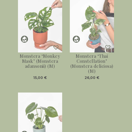
Monstera ‘Monkey
Monstera ‘Thai
Mask’ (Monstera
Constellation’
adansonii) (M)
(Monstera deliciosa)
(M)
15,00
€
26,00
€