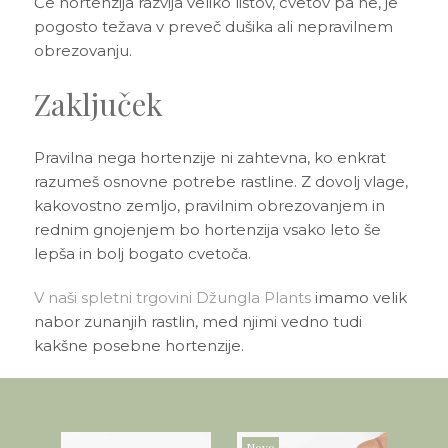
Če hortenzija razvija veliko listov, cvetov pa ne, je
pogosto težava v preveč dušika ali nepravilnem
obrezovanju.
Zaključek
Pravilna nega hortenzije ni zahtevna, ko enkrat
razumeš osnovne potrebe rastline. Z dovolj vlage,
kakovostno zemljo, pravilnim obrezovanjem in
rednim gnojenjem bo hortenzija vsako leto še
lepša in bolj bogato cvetoča.
V naši spletni trgovini Džungla Plants
imamo velik
nabor zunanjih rastlin, med njimi vedno tudi
kakšne posebne hortenzije.
Novo