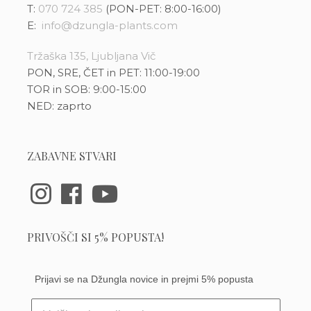
T:
070 724 385
(PON-PET: 8:00-16:00)
E:
info@dzungla-plants.com
Tržaška 135, Ljubljana Vič
PON, SRE, ČET in PET: 11:00-19:00
TOR in SOB: 9:00-15:00
NED: zaprto
ZABAVNE STVARI
PRIVOŠČI SI 5% POPUSTA!
Prijavi se na Džungla novice in prejmi 5% popusta