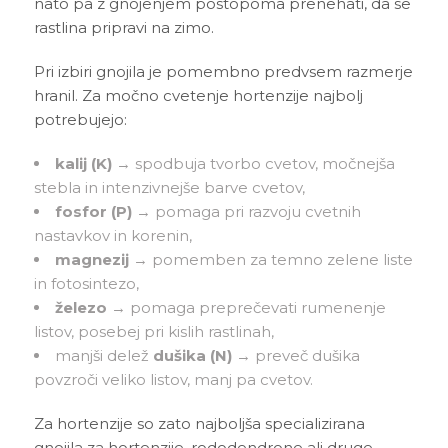
nato pa z gnojenjem postopoma prenehati, da se
rastlina pripravi na zimo.
Pri izbiri gnojila je pomembno predvsem razmerje
hranil. Za močno cvetenje hortenzije najbolj
potrebujejo:
kalij (K)
→ spodbuja tvorbo cvetov, močnejša
stebla in intenzivnejše barve cvetov,
fosfor (P)
→ pomaga pri razvoju cvetnih
nastavkov in korenin,
magnezij
→ pomemben za temno zelene liste
in fotosintezo,
železo
→ pomaga preprečevati rumenenje
listov, posebej pri kislih rastlinah,
manjši delež
dušika (N)
→ preveč dušika
povzroči veliko listov, manj pa cvetov.
Za hortenzije so zato najboljša specializirana
gnojila za hortenzije, rododendrone ali druge