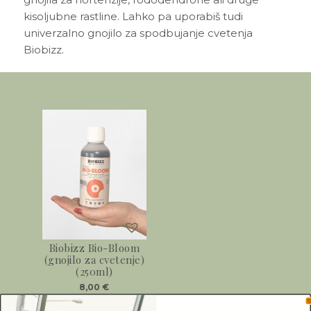
kisoljubne rastline. Lahko pa uporabiš tudi
univerzalno gnojilo za spodbujanje cvetenja
Biobizz.
Biobizz Bio-Bloom
(gnojilo za cvetenje)
(250ml)
8,00
€