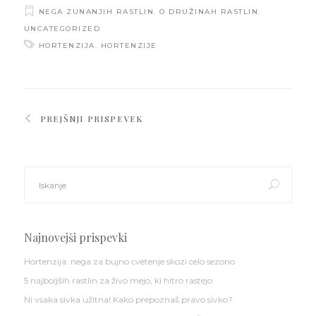
NEGA ZUNANJIH RASTLIN
,
O DRUŽINAH RASTLIN
,
UNCATEGORIZED
HORTENZIJA
,
HORTENZIJE
PREJŠNJI PRISPEVEK
Search
for:
Najnovejši prispevki
Hortenzija: nega za bujno cvetenje skozi celo sezono
5 najboljših rastlin za živo mejo, ki hitro rastejo
Ni vsaka sivka užitna! Kako prepoznaš pravo sivko?