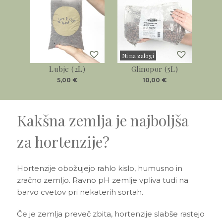
Ni na zalogi
Lubje (2L)
Glinopor (5L)
Sold
5,00
€
10,00
€
Kakšna zemlja je najboljša
za hortenzije?
Hortenzije obožujejo rahlo kislo, humusno in
zračno zemljo. Ravno pH zemlje vpliva tudi na
barvo cvetov pri nekaterih sortah.
Če je zemlja preveč zbita, hortenzije slabše rastejo