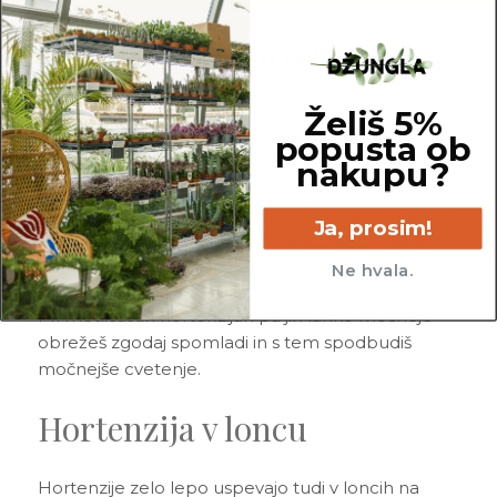
Obrezovanje hortenzije
Veliko ljudi naredi napako pri obrezovanju
Želiš 5%
hortenzije. Nekatere sorte cvetijo na starem lesu,
popusta ob
nakupu?
druge na novem.
Pri klasičnih velikolistnih hortenzijah odstrani samo
Ja, prosim!
stare cvetove in spomladi poreži poškodovane
poganjke. Pomembno je, da ne režeš prenizko.
Ne hvala.
Pri metličastih hortenzijah pa jih lahko močneje
obrežeš zgodaj spomladi in s tem spodbudiš
močnejše cvetenje.
Hortenzija v loncu
Hortenzije zelo lepo uspevajo tudi v loncih na