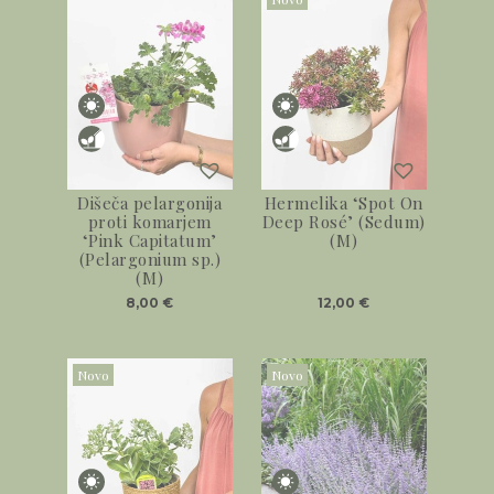
Dišeča pelargonija
Hermelika ‘Spot On
proti komarjem
Deep Rosé’ (Sedum)
‘Pink Capitatum’
(M)
(Pelargonium sp.)
(M)
8,00
€
12,00
€
Novo
Novo