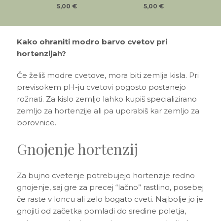
5,00
€
5,00
€
Kako ohraniti modro barvo cvetov pri
hortenzijah?
Če želiš modre cvetove, mora biti zemlja kisla. Pri
previsokem pH-ju cvetovi pogosto postanejo
rožnati. Za kislo zemljo lahko kupiš specializirano
zemljo za hortenzije ali pa uporabiš kar zemljo za
borovnice.
Gnojenje hortenzij
Za bujno cvetenje potrebujejo hortenzije redno
gnojenje, saj gre za precej “lačno” rastlino, posebej
če raste v loncu ali zelo bogato cveti. Najbolje jo je
gnojiti od začetka pomladi do sredine poletja,