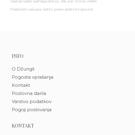
Sajenje sadik sadnega drevja: Vse, kar moraš vedeti
Prednosti nakupa rastlin preko spletne trgovine
INFO
O Džungli
Pogosta vprašanja
Kontakt
Poslovna darila
Varstvo podatkov
Pogoji poslovanja
KONTAKT