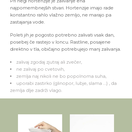
Pri negi hortenzije je zalivanje ena
najpomembnejših stvari. Hortenzije imajo rade
konstantno rahlo vlažno zemljo, ne marajo pa
zastajanja vode.
Poleti jih je pogosto potrebno zalivati vsak dan,
posebej če rastejo v loncu. Rastline, posajene
direktno v tla, običajno potrebujejo manj zalivanja.
zalivaj zgodaj zjutraj ali zvečer,
ne zalivaj po cvetovih,
zemlja naj nikoli ne bo popolnoma suha,
uporabi zastirko (glinopor, lubje, slama …) , da
zemlja dlje zadrži vlago.