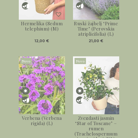
Hermelika (Sedum
Ruski žajbelj ‘Prime
telephium) (M)
Time’ (Perovskia
atriplicifolia) (L)
12,00
€
21,00
€
Novo
Novo
Verbena (Verbena
Zvezdasti jasmin
rigida) (L)
‘Star of Toscane’ –
rumen
(Trachelospermum