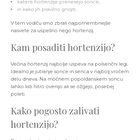
3D tiskani lonci
katere hortenzije prenesejo sonce,
Preberi prispevek
,00
€
in kako jih pravilno gnojiti.
Dodaj v košarico
V tem vodiču smo zbrali najpomembnejše
nasvete za uspešno nego hortenzij.
Kam posaditi hortenzijo?
Večina hortenzij najbolje uspeva na polsenčni legi.
Idealno je jutranje sonce in senca v najbolj vročem
delu dneva. Na močnem popoldanskem soncu
lahko listi hitro ovenijo ali se ožgejo, posebej
poleti.
Kako pogosto zalivati
hortenzijo?