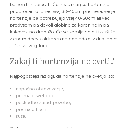
balkonih in terasah. Če imaš manjšo hortenzijo
priporočamo lonec vsaj 30-40cm premera, večje
hortenzije pa potrebujejo vsaj 40-50cm ali več,
predvsem pa dovolj globine za korenine in pa
kakovostno drenažo. Če se zemlja poleti izsuši že
v enem dnevu ali korenine pogledajo iz dna lonca,
je čas za večji lonec.
Zakaj ti hortenzija ne cveti?
Najpogostejši razlogi, da hortenzije ne cvetijo, so:
napačno obrezovanje,
premalo svetlobe,
poškodbe zaradi pozebe,
premalo hranil,
suša.