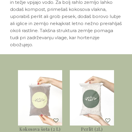
in težje vpijajo vodo. Za bolj rahlo zemljo lahko
dodaš kompost, primešaš kokosova vlakna,
uporabiš perlit ali grob pesek, dodaš borovo lubje
ali iglice in zemljo nekajkrat letno nežno prerahljaš
okoli rastline. Takšna struktura zemlje pomaga
tudi pri zadrževanju vlage, kar hortenzije
obožujejo.
Kokosova šota (2 L)
Perlit (2L)