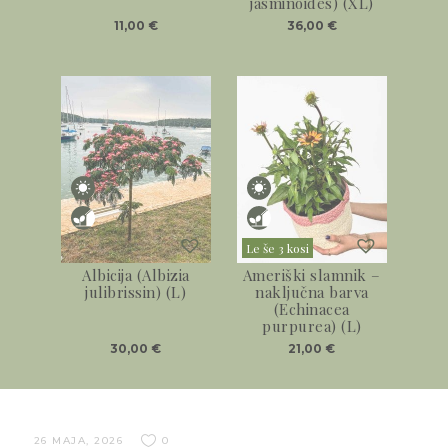
jasminoides) (XL)
11,00
€
36,00
€
Le še 3 kosi
Albicija (Albizia
Ameriški slamnik –
julibrissin) (L)
naključna barva
(Echinacea
purpurea) (L)
30,00
€
21,00
€
26 MAJA, 2026
0