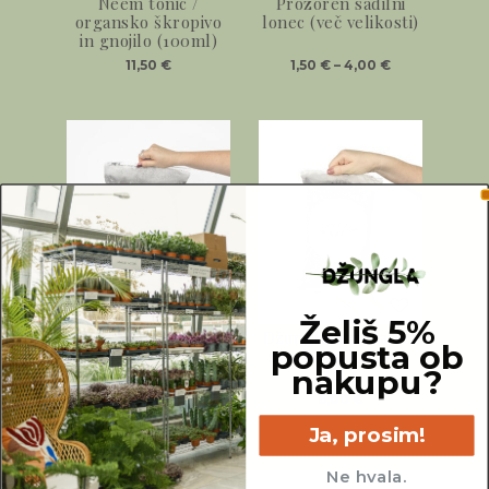
Neem tonic /
Prozoren sadilni
organsko škropivo
lonec (več velikosti)
in gnojilo (100ml)
11,50
€
1,50
€
–
4,00
€
Želiš 5%
Džunglina mešanica
Džunglina mešanica
popusta ob
zemlje za tropske
zemlje za kaktuse
nakupu?
rastline (5L)
(2L)
12,00
€
6,00
€
Ja, prosim!
Ne hvala.