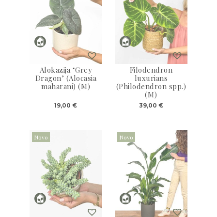
Alokazija ‘Grey
Filodendron
Dragon’ (Alocasia
luxurians
maharani) (M)
(Philodendron spp.)
(M)
19,00
€
39,00
€
Novo
Novo