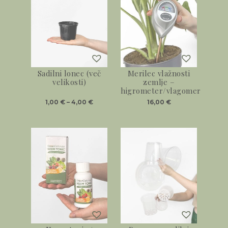
Sadilni lonec (več
Merilec vlažnosti
velikosti)
zemlje –
higrometer/vlagomer
1,00
€
–
4,00
€
16,00
€