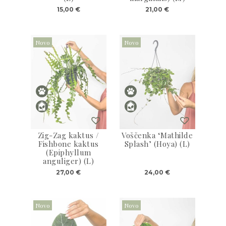
3D tiskani lonci
Preberi prispevek
15,00
€
21,00
€
,00
€
Dodaj v košarico
Novo
Novo
Zig-Zag kaktus /
Voščenka ‘Mathilde
Fishbone kaktus
Splash’ (Hoya) (L)
(Epiphyllum
anguliger) (L)
27,00
€
24,00
€
Novo
Novo