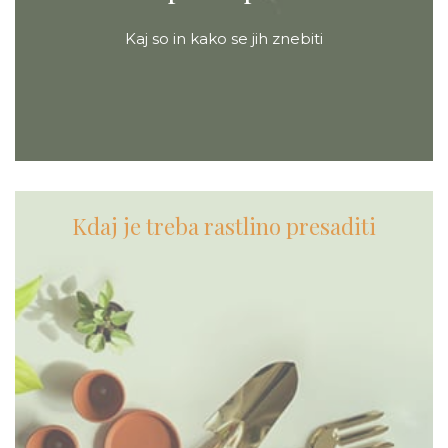
Kaj so in kako se jih znebiti
Kdaj je treba rastlino presaditi​