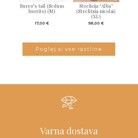
Burro’s tail (Sedum
Strelicija ‘Alba’
burrito) (M)
(Strelitzia nicolai)
(XL)
17,00
€
98,00
€
Poglej si vse rastline
Varna dostava