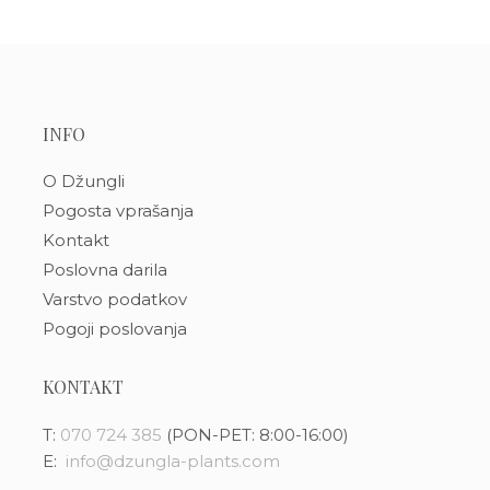
INFO
O Džungli
Pogosta vprašanja
Kontakt
Poslovna darila
Varstvo podatkov
Pogoji poslovanja
KONTAKT
T:
070 724 385
(PON-PET: 8:00-16:00)
E:
info@dzungla-plants.com