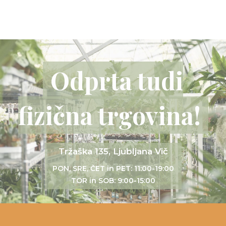
Odprta tudi
fizična trgovina!
Tržaška 135, Ljubljana Vič
PON, SRE, ČET in PET: 11:00-19:00
TOR in SOB: 9:00-15:00