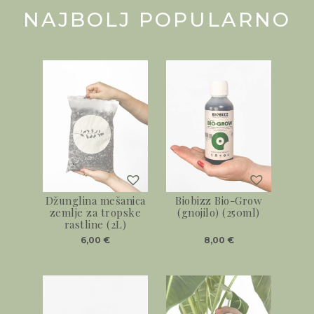
NAJBOLJ POPULARNO
Džunglina mešanica
Biobizz Bio-Grow
zemlje za tropske
(gnojilo) (250ml)
rastline (2L)
6,00
€
8,00
€