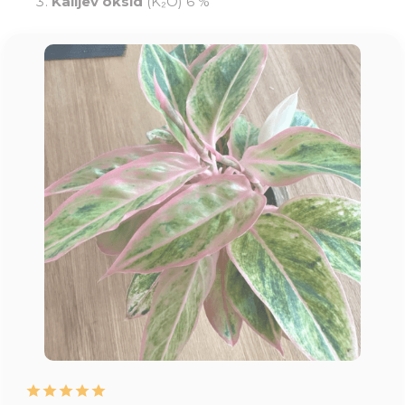
Kalijev oksid
(K₂O) 6 %