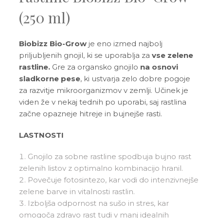
(250 ml)
Biobizz Bio-Grow
je eno izmed najbolj
priljubljenih gnojil, ki se uporablja za
vse zelene
rastline.
Gre za organsko gnojilo
na osnovi
sladkorne pese
, ki ustvarja zelo dobre pogoje
za razvitje mikroorganizmov v zemlji. Učinek je
viden že v nekaj tednih po uporabi, saj rastlina
začne opazneje hitreje in bujnejše rasti.
LASTNOSTI
Gnojilo za sobne rastline spodbuja bujno rast
zelenih listov z optimalno kombinacijo hranil.
Povečuje fotosintezo, kar vodi do intenzivnejše
zelene barve in vitalnosti rastlin.
Izboljša odpornost na sušo in stres, kar
omogoča zdravo rast tudi v manj idealnih