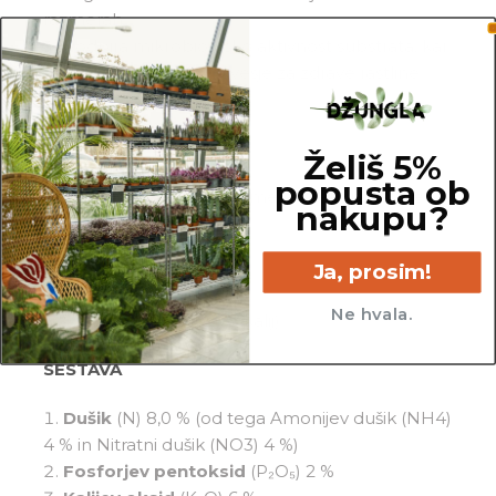
razmerah.
Podpira mikrobiološko aktivnost substrata, kar
ustvarja naravno ravnovesje za zdrave rastline.
UPORABA
Želiš 5%
2 – 4 ml na 1 L vode
popusta ob
Postopek ponovite 1x/mesec tekom rastne
nakupu?
sezone (marec-oktober)
Ja, prosim!
RAZMERJE NPK
Ne hvala.
8 – 2 – 6 (dušik-fosfor-kalij)
SESTAVA
Dušik
(N) 8,0 % (od tega Amonijev dušik (NH4)
4 % in Nitratni dušik (NO3) 4 %)
Fosforjev pentoksid
(P₂O₅) 2 %