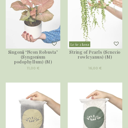
Le še 2 kosa
Singonij ‘Neon Robusta’
String of Pearls (Senecio
(Syngonium
rowleyanus) (M)
podophyllum) (M)
11,00
€
16,00
€