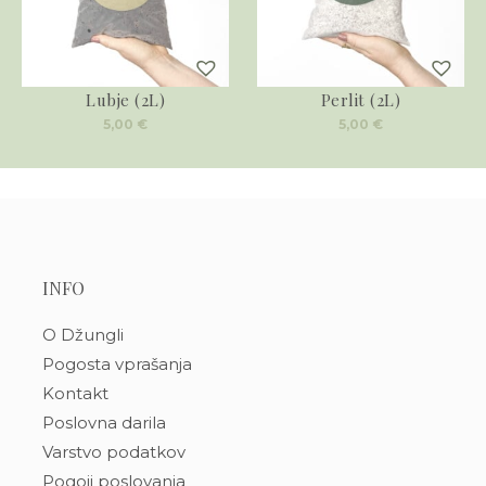
Lubje (2L)
Perlit (2L)
5,00
€
5,00
€
INFO
O Džungli
Pogosta vprašanja
Kontakt
Poslovna darila
Varstvo podatkov
Pogoji poslovanja