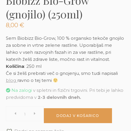
Biobizz Bio-Grow
3D tiskani lonci
Preberi prispevek
,00
€
(gnojilo) (250ml)
Dodaj v košarico
8,00
€
Sem Biobizz Bio-Grow, 100 % organsko tekoče gnojilo
za sobne in vrtne zelene rastline. Uporabljaš me
lahko v vseh razvojnih fazah in za vse rastline, pri
katerih želiš zdrave liste, močno rast in vitalnost.
Količina
: 250 ml
Če si želiš prebrati več o gnojenju, smo tudi napisali
blog
ravno o tej temi
Na zalogi
v spletni in fizični trgovini. Pri tebi je lahko
predvidoma v
2-3 delovnih dneh.
Biobizz
DODAJ V KOŠARICO
Bio-