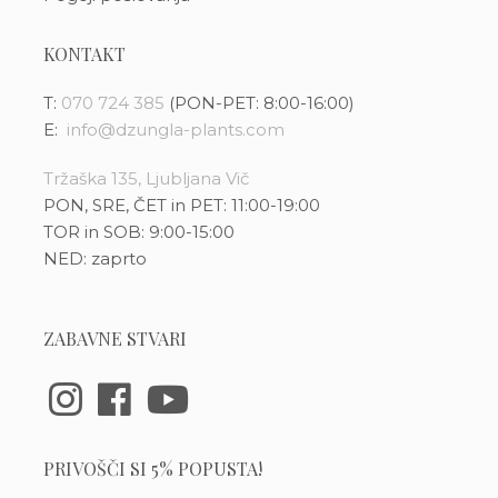
KONTAKT
T:
070 724 385
(PON-PET: 8:00-16:00)
E:
info@dzungla-plants.com
Tržaška 135, Ljubljana Vič
PON, SRE, ČET in PET: 11:00-19:00
TOR in SOB: 9:00-15:00
NED: zaprto
ZABAVNE STVARI
PRIVOŠČI SI 5% POPUSTA!