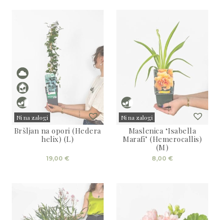
bila:
45,00 €.
bila:
16,00 €.
50,00 €.
20,00 €.
Ni na zalogi
Ni na zalogi
Bršljan na opori (Hedera
Maslenica ‘Isabella
Sold
Sold
helix) (L)
Marafi’ (Hemerocallis)
(M)
19,00
€
8,00
€