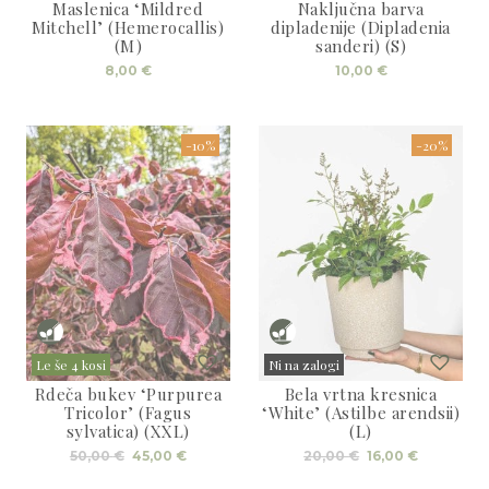
Maslenica ‘Mildred
Naključna barva
Mitchell’ (Hemerocallis)
dipladenije (Dipladenia
(M)
sanderi) (S)
8,00
€
10,00
€
-10%
-20%
Le še 4 kosi
Ni na zalogi
Rdeča bukev ‘Purpurea
Bela vrtna kresnica
Sold
Tricolor’ (Fagus
‘White’ (Astilbe arendsii)
sylvatica) (XXL)
(L)
Izvirna
Trenutna
Izvirna
Trenutna
50,00
€
45,00
€
20,00
€
16,00
€
cena
cena
cena
cena
je
je:
je
je: