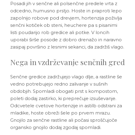
Posadi jih v senčne ali polsenčne predele vrta z
odcedno, humusno prstjo. Hoste in praproti lepo
zapolnijo robove pod drevjem, hortenzija poživlja
senčni kotiček ob steni, heuchere pa s pisanimi
listi poudarijo rob gredice ali potke. V loncih
uporabi širše posode z dobro drenažo in naravno
zasipaj površino z lesnimi sekanci, da zadržiš vlago.
Nega in vzdrževanje senčnih gred
Senčne gredice zadržujejo vlago dlje, a rastline še
vedno potrebujejo redno zalivanje v sušnih
obdobjih. Spomladi obogati prst s kompostom,
poleti dodaj zastirko, ki preprečuje izsuševanje.
Odcvetele cvetove hortenzije in astilb odstrani za
mladike, hoste obreži šele po prvem mrazu.
Gnojilo za senčne rastline ali počasi sproščujoče
organsko gnojilo dodaj zgodaj spomladi.