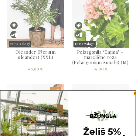
Ni na zalogi
Ni na zalogi
Oleander (Nerium
Pelargonija ‘Emma’ –
Sold
Sold
oleander) (XXL)
marelično roza
(Pelargonium zonale) (M)
45,00
€
14,00
€
-24%
Želiš 5%