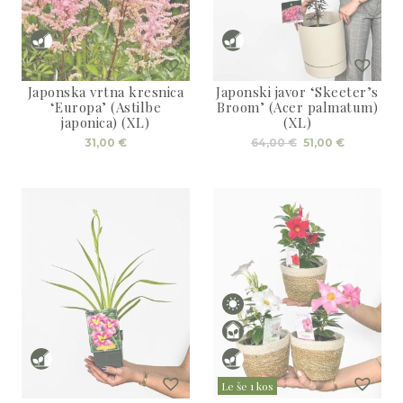
3D tiskani lonci
Preberi prispevek
,00
€
Dodaj v košarico
Japonska vrtna kresnica
Japonski javor ‘Skeeter’s
‘Europa’ (Astilbe
Broom’ (Acer palmatum)
japonica) (XL)
(XL)
Izvirna
Trenutna
31,00
€
64,00
€
51,00
€
cena
cena
je
je:
bila:
51,00 €.
64,00 €.
Le še 1 kos