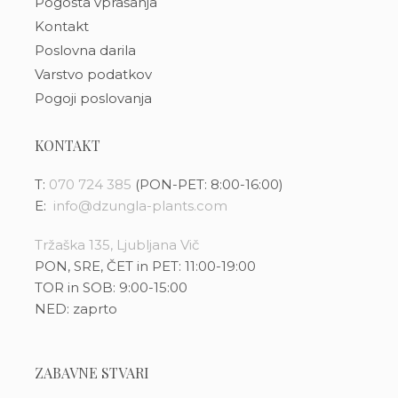
Pogosta vprašanja
Kontakt
Poslovna darila
Varstvo podatkov
Pogoji poslovanja
KONTAKT
T:
070 724 385
(PON-PET: 8:00-16:00)
E:
info@dzungla-plants.com
Tržaška 135, Ljubljana Vič
PON, SRE, ČET in PET: 11:00-19:00
TOR in SOB: 9:00-15:00
NED: zaprto
ZABAVNE STVARI