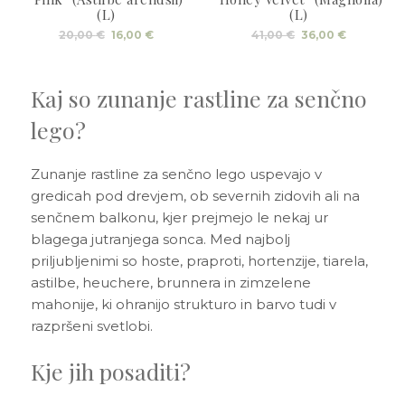
(L)
(L)
Izvirna
Trenutna
Izvirna
Trenutna
20,00
€
16,00
€
41,00
€
36,00
€
cena
cena
cena
cena
je
je:
je
je:
bila:
16,00 €.
bila:
36,00 €.
20,00 €.
41,00 €.
Kaj so zunanje rastline za senčno
lego?
Zunanje rastline za senčno lego uspevajo v
gredicah pod drevjem, ob severnih zidovih ali na
senčnem balkonu, kjer prejmejo le nekaj ur
blagega jutranjega sonca. Med najbolj
priljubljenimi so hoste, praproti, hortenzije, tiarela,
astilbe, heuchere, brunnera in zimzelene
mahonije, ki ohranijo strukturo in barvo tudi v
razpršeni svetlobi.
Kje jih posaditi?