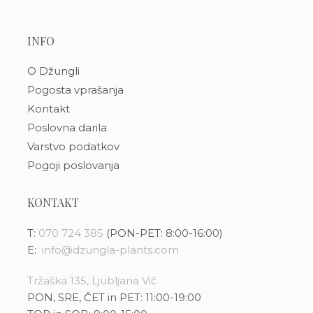
INFO
O Džungli
Pogosta vprašanja
Kontakt
Poslovna darila
Varstvo podatkov
Pogoji poslovanja
KONTAKT
T:
070 724 385
(PON-PET: 8:00-16:00)
E:
info@dzungla-plants.com
Tržaška 135, Ljubljana Vič
PON, SRE, ČET in PET: 11:00-19:00