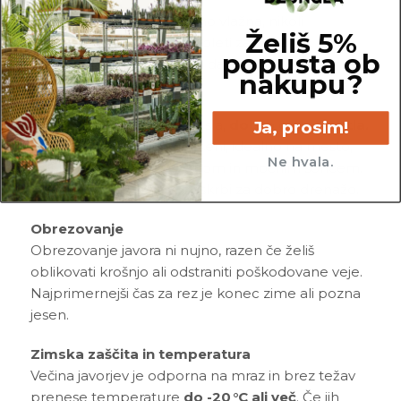
Zemlja naj bo enakomerno vlažna, nikoli
Želiš 5%
premočena. V loncih jih poleti zalivaj
2–3x
popusta ob
tedensko
, v tleh pa le ob daljši suši.
nakupu?
Zemlja in sajenje
Javorji imaje imajo rahlo kisla,
dobro odcedna tla.
Ja, prosim!
Sadimo jih spomladi ali jeseni, idealno na mesto,
Ne hvala.
kjer so zaščiteni pred vetrom in močnim soncem.
Če jih posadiš v lonec, poskrbi za dobro drenažo.
Obrezovanje
Obrezovanje javora ni nujno, razen če želiš
oblikovati krošnjo ali odstraniti poškodovane veje.
Najprimernejši čas za rez je konec zime ali pozna
jesen.
Zimska zaščita in temperatura
Večina javorjev je odporna na mraz in brez težav
prenese temperature
do -20 °C ali več
. Če jih