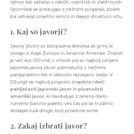
3D tiskani lonci
njihovi listi zažarijo v rdečih, oranžnih in zlatih tonih.
Preberi prispevek
,00
€
Spomladi se prebujajo z nežnimi poganjki, poleti
pa ustvarijo prijetno senco in dajejo strukturo vrtu.
Dodaj v košarico
1. Kaj so javorji?
Javorji (Acer) so listopadna drevesa ali grmi, ki
izvirajo iz Azije, Evrope in Severne Amerike. Znanih
je več kot 100 vrst, v vrtovih pa so najbolj cenjeni
japonski javorji (Acer palmatum) z nežnimi,
pahljačastimi listi in slikovito razvejano rastjo. V
Džungli se najbolj pogosto znajdeta
rdeči
pahljačasti japonski javor
in
pisanolisti
ameriški javor
, ki navdušuje z zeleno-belo-
rumeno barvno paleto, ves čas pa se trudimo
dodajati tudi druge, bolj posebne sorte.
2. Zakaj izbrati javor?