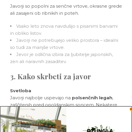
Javorji so popolni za senčne vrtove, okrasne grede
ali zasajeni ob ribnikih in poteh.
Vsako leto znova navdušijo s pisanimi barvami
in obliko listov.
Javorji ne potrebujejo veliko prostora – idealni
so tudi za manjše vrtove.
Jevor je odlična izbira za ljubitelje japonskih,
zen ali naravnih zasaditev.
3. Kako skrbeti za javor
Svetloba
Javorji najbolje uspevajo na
polsenčnih legah
,
zaščitenih pred opoldanskim soncem. Nekatere
vrste (npr. rdeči javorji) prenesejo tudi več sonca, a
v vročini potrebujejo več vlage.
Zalivanje