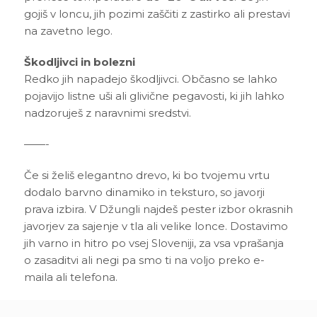
gojiš v loncu, jih pozimi zaščiti z zastirko ali prestavi
na zavetno lego.
Škodljivci in bolezni
Redko jih napadejo škodljivci. Občasno se lahko
pojavijo listne uši ali glivične pegavosti, ki jih lahko
nadzoruješ z naravnimi sredstvi.
——-
Če si želiš elegantno drevo, ki bo tvojemu vrtu
dodalo barvno dinamiko in teksturo, so javorji
prava izbira. V Džungli najdeš pester izbor okrasnih
javorjev za sajenje v tla ali velike lonce. Dostavimo
jih varno in hitro po vsej Sloveniji, za vsa vprašanja
o zasaditvi ali negi pa smo ti na voljo preko e-
maila ali telefona.