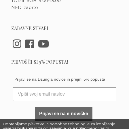
TOR in SOB: 9:00-15:00
NED: zaprto
ZABAVNE STVARI
PRIVOŠČI SI 5% POPUSTA!
Prijavi se na Džungla novice in prejmi 5% popusta
Prijavi se na e-novičke
Uporabljamo piškotke in podobne tehnologije za izboljšanje
vašega brskanja in za oglaševanje, ki je prilagojeno vašim