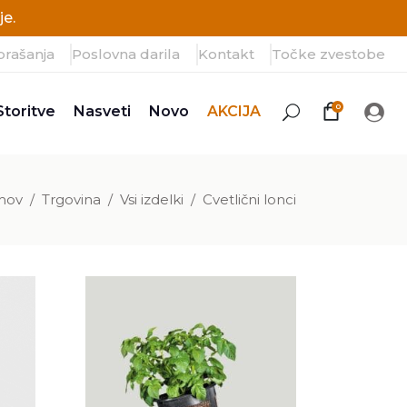
e.
prašanja
Poslovna darila
Kontakt
Točke zvestobe
0
Storitve
Nasveti
Novo
AKCIJA
mov
/
Trgovina
/
Vsi izdelki
/
Cvetlični lonci