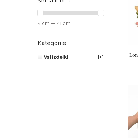
Širina lonca
4 cm — 41 cm
Kategorije
Lon
Vsi izdelki
[+]