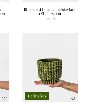
s
Bloom sivi lonec s podstavkom
 cm
(XL) – 24 cm
19,00
€
Le še 1 kos