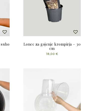
 suho
Lonec za gojenje krompirja – 30
cm
18,00
€