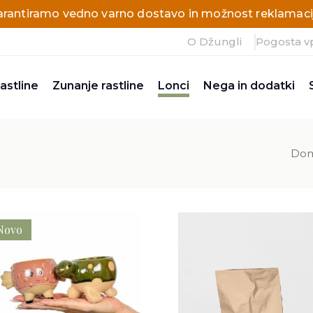
arantiramo vedno varno dostavo in možnost reklamacij
O Džungli
Pogosta v
astline
Zunanje rastline
Lonci
Nega in dodatki
Do
Novo