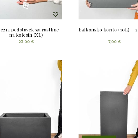
lezni podstavek za rastline
Balkonsko korito (10L) – 2
na kolesih (XL)
Ta
23,00
€
7,00
€
izdelek
ima
več
različic.
Možnosti
lahko
izberete
na
strani
izdelka
Želiš 5