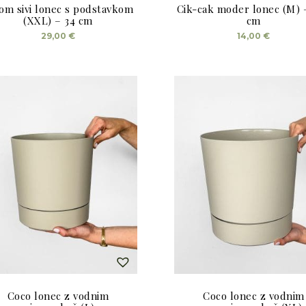
om sivi lonec s podstavkom
Cik-cak moder lonec (M) –
(XXL) – 34 cm
cm
29,00
€
14,00
€
Coco lonec z vodnim
Coco lonec z vodnim