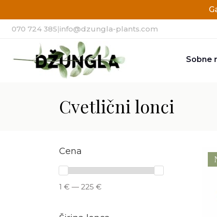
G
070 724 385
|
info@dzungla-plants.com
Sobne r
Cvetlični lonci
Cena
1 € — 225 €