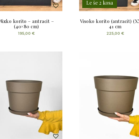
popusta 
Le še 2 kosa
nakupu
Nizko korito – antracit –
Visoko korito (antracit) (
(40×80 cm)
41 cm
Ja, prosim!
195,00
€
225,00
€
Ne hvala.