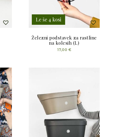
Le še 4 kosi
Železni podstavek za rastline
na kolesih (L)
nutna
17,00
€
a
0 €.