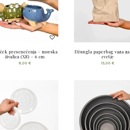
ček presenečenja – morska
Džungla paperbag vaza za
živalica (XS) – 6 cm
cvetje
8,00
€
15,00
€