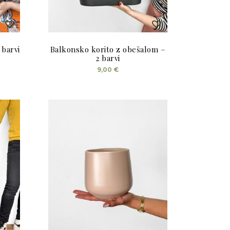
 barvi
Balkonsko korito z obešalom –
2 barvi
Ta
9,00
€
izdelek
ima
več
različic.
Možnosti
lahko
izberete
na
strani
izdelka
%