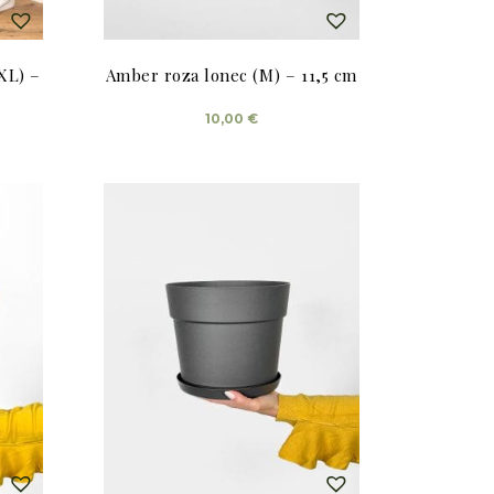
ob
?
XXL) –
Amber roza lonec (M) – 11,5 cm
10,00
€