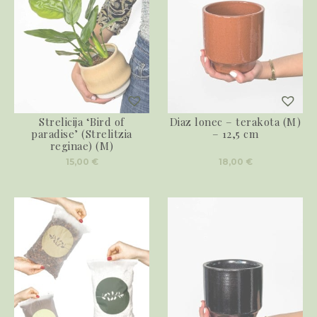
Strelicija ‘Bird of
Diaz lonec – terakota (M)
paradise’ (Strelitzia
– 12,5 cm
reginae) (M)
15,00
€
18,00
€