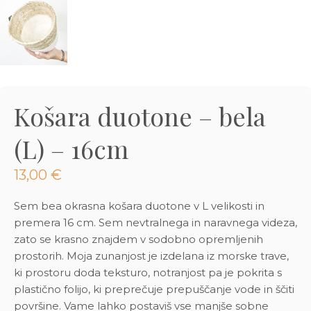
3D tiskani lonci
Preberi prispevek
,00
€
Dodaj v košarico
Košara duotone – bela
(L) – 16cm
13,00
€
Sem bea okrasna košara duotone v L velikosti in
premera 16 cm. Sem nevtralnega in naravnega videza,
zato se krasno znajdem v sodobno opremljenih
prostorih. Moja zunanjost je izdelana iz morske trave,
ki prostoru doda teksturo, notranjost pa je pokrita s
plastično folijo, ki preprečuje prepuščanje vode in ščiti
površine. Vame lahko postaviš vse manjše sobne