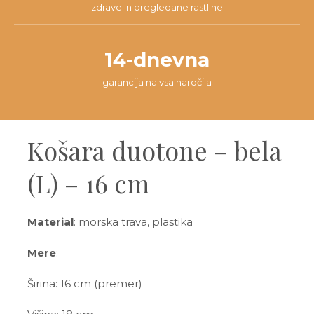
zdrave in pregledane rastline
14-dnevna
garancija na vsa naročila
Košara duotone – bela
(L) – 16 cm
Material
: morska trava, plastika
Mere
:
Širina: 16 cm (premer)