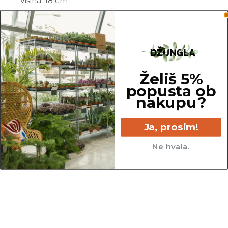
Višina: 18 cm
OPOMBA
Za premer lonca je upoštevan notranji zgornji
del lonca. Za potrebe fotografiranja je lahko
katera izmed rastlin presajena v sadilni lonec z
Želiš 5%
večjim ali manjšim premerom, kot so tisti, v
popusta ob
katerih so prodajane.
nakupu?
Ja, prosim!
Ne hvala.
16 cm