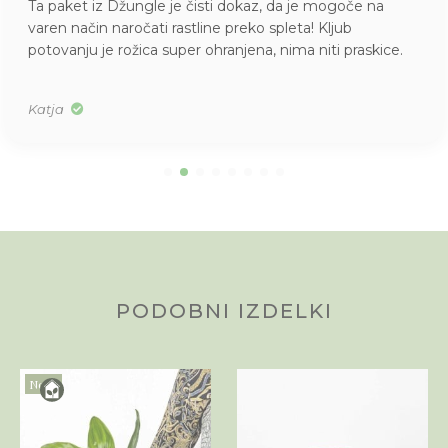
Juhej, danes je prispela pošiljka iz Džungle
. Kako
skrbno zaščitene rože, kako lepi primerki, kakšen vonj po
citrusih (moja nova orhideja) … draga Džungla, pridobili
ste novo zvesto stranko! Hvala!
Alenka
PODOBNI IZDELKI
Novo