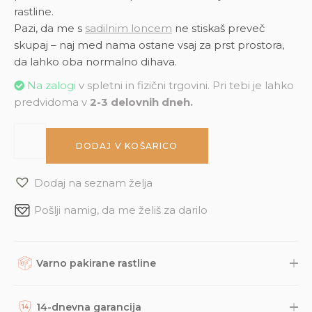
rastline.
Pazi, da me s
sadilnim loncem
ne stiskaš preveč
skupaj – naj med nama ostane vsaj za prst prostora,
da lahko oba normalno dihava.
Na zalogi
v spletni in fizični trgovini. Pri tebi je lahko
predvidoma v
2-3 delovnih dneh.
DODAJ V KOŠARICO
Dodaj na seznam želja
Pošlji namig, da me želiš za darilo
Varno pakirane rastline
Rastline, dodatke in druge naročene izdelke skrbno
zapakiramo v varno in trajnostno embalažo. Nato so naravnost
14-dnevna garancija