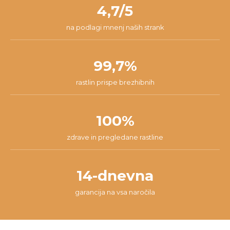
našli najboljšo rešitev za tvojo situacijo.
4,7/5
na podlagi mnenj naših strank
99,7%
rastlin prispe brezhibnih
100%
zdrave in pregledane rastline
14-dnevna
garancija na vsa naročila