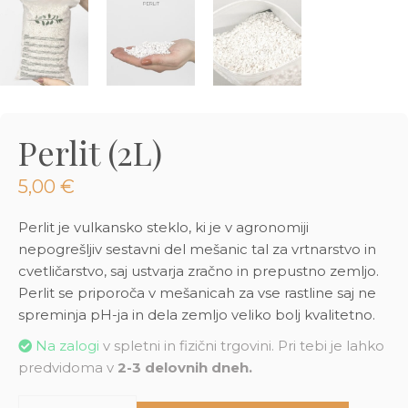
3D tiskani lonci
Preberi prispevek
,00
€
Dodaj v košarico
Perlit (2L)
5,00
€
Perlit je vulkansko steklo, ki je v agronomiji
nepogrešljiv sestavni del mešanic tal za vrtnarstvo in
cvetličarstvo, saj ustvarja zračno in prepustno zemljo.
Perlit se priporoča v mešanicah za vse rastline saj ne
spreminja pH-ja in dela zemljo veliko bolj kvalitetno.
Na zalogi
v spletni in fizični trgovini. Pri tebi je lahko
predvidoma v
2-3 delovnih dneh.