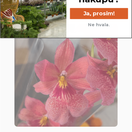
Ker na volumen in težo perlita vpliva vlaga, lahko
le-ta variirata in minimalno odstopata.
Ja, prosim!
Ne hvala.