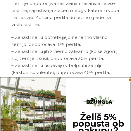
Perlit je priporočljiva sestavina mešanice za vse
rastline, saj ustvarja zračen medij, v katerem voda
ne zastaja. Količino perlita določimo glede na
vrsto rastline.
– Za rastline, ki potrebujejo nenehno vlažno
zemljo, priporočava 10% perlita.
– Za rastline, ki jih zmerno zalivamo (ko se zgornji
sloj zemlje izsuši), priporočava 30% perlita.
– Za rastline, ki uspevajo v bolj suhi zemlji
(kaktusi, sukulente), priporočava 40% perlita.
Produkt zadostuje za približno:
– 1 lonček s premerom 17 cm ali
– 2 lončka s premerom 14 cm ali
– 5 lončkov s premerom 11 cm.
Želiš 5%
OPOMBA
popusta ob
nakupu?