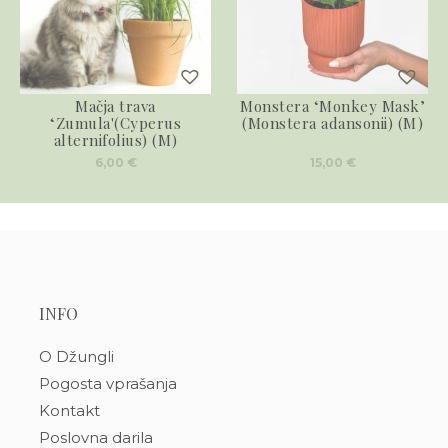
Mačja trava
Monstera ‘Monkey Mask’
‘Zumula'(Cyperus
(Monstera adansonii) (M)
alternifolius) (M)
6,00
€
15,00
€
INFO
O Džungli
Pogosta vprašanja
Kontakt
Poslovna darila