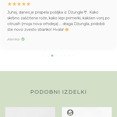
Juhej, danes je prispela pošiljka iz Džungle
. Kako
skrbno zaščitene rože, kako lepi primerki, kakšen vonj po
citrusih (moja nova orhideja) … draga Džungla, pridobili
ste novo zvesto stranko! Hvala!
Alenka
PODOBNI IZDELKI