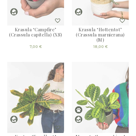
Krasula ‘Campfire’
Krasula ‘Hottentot’
(Crassula capitella) (XS)
(Crassula marnierana)
(M)
7,00
€
18,00
€