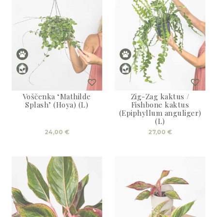
Voščenka ‘Mathilde
Zig-Zag kaktus /
Splash’ (Hoya) (L)
Fishbone kaktus
(Epiphyllum anguliger)
(L)
24,00
€
27,00
€