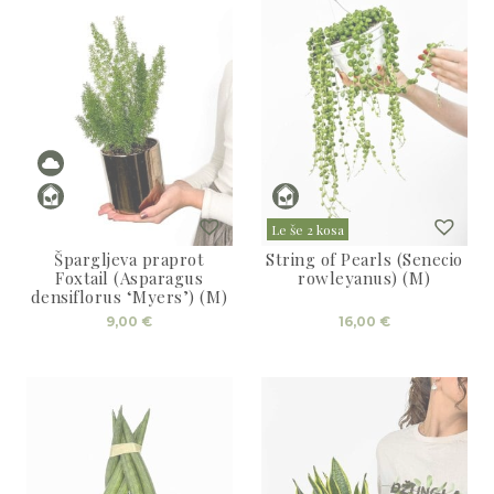
Le še 2 kosa
Špargljeva praprot
String of Pearls (Senecio
Foxtail (Asparagus
rowleyanus) (M)
densiflorus ‘Myers’) (M)
9,00
€
16,00
€