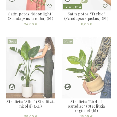
Le še 4 kosi
Satin potos ‘Moonlight’
Satin potos ‘Trebie’
(Scindapsus treubii) (M)
(Scindapsus pictus) (M)
24,00
€
11,00
€
Novo
Novo
Strelicija ‘Alba’ (Strelitzia
Strelicija ‘Bird of
nicolai) (XL)
paradise’ (Strelitzia
reginae) (M)
98,00
€
15,00
€