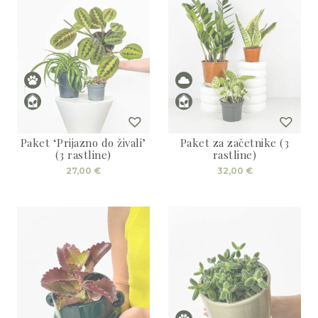
Paket ‘Prijazno do živali’
Paket za začetnike (3
(3 rastline)
rastline)
27,00
€
32,00
€