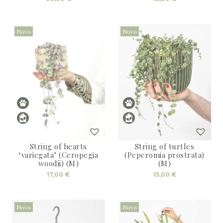
Novo
Novo
String of hearts
String of turtles
‘variegata’ (Ceropegia
(Peperomia prostrata)
woodii) (M)
(M)
17,00
€
15,00
€
Novo
Novo