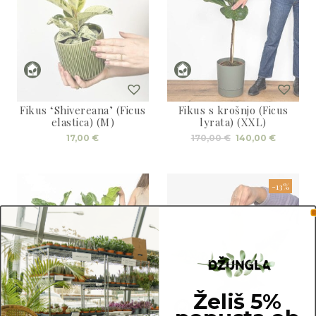
Fikus ‘Shivereana’ (Ficus
Fikus s krošnjo (Ficus
elastica) (M)
lyrata) (XXL)
Izvirna
Trenutn
17,00
€
170,00
€
140,00
€
cena
cena
je
je:
bila:
140,00 €
170,00 €.
-13%
Želiš 5%