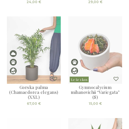
24,00
€
29,00
€
Le še 1 kos
Gorska palma
Gymnocalycium
(Chamaedorea elegans)
mihanovichii ‘Variegata’
(XXL)
(S)
67,00
€
15,00
€