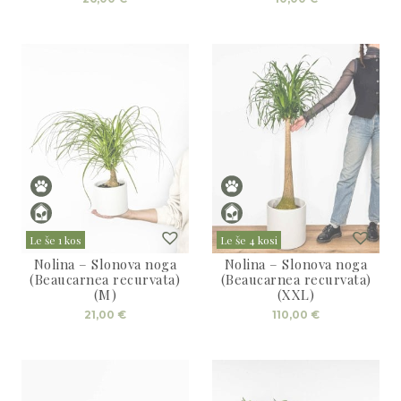
Le še 1 kos
Le še 4 kosi
Nolina – Slonova noga
Nolina – Slonova noga
(Beaucarnea recurvata)
(Beaucarnea recurvata)
(M)
(XXL)
21,00
€
110,00
€