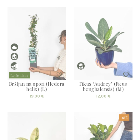
Le še 1 kos
Bršljan na opori (Hedera
Fikus ‘Audrey’ (Ficus
helix) (L)
benghalensis) (M)
19,00
€
12,00
€
-18%