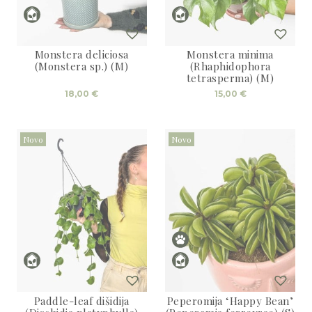
Monstera deliciosa
Monstera minima
(Monstera sp.) (M)
(Rhaphidophora
tetrasperma) (M)
18,00
€
15,00
€
Novo
Novo
Paddle-leaf dišidija
Peperomija ‘Happy Bean’