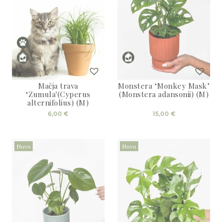
Mačja trava
Monstera ‘Monkey Mask’
‘Zumula'(Cyperus
(Monstera adansonii) (M)
alternifolius) (M)
6,00
€
15,00
€
Novo
Novo