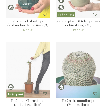
Le še 2 kosa
Pernata kalanhoja
Pickle plant (Delosperma
(Kalanchoe Pinatum) (S)
echinatum) (M)
9,00
€
17,00
€
Le še 4 kosi
Reši me XL rastlina
Rožnata mamilarija
(outlet rastlina)
(Mammillaria