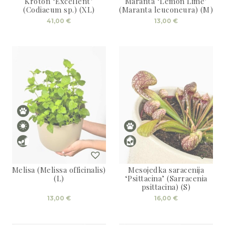
Kroton ‘Excellent’
Maranta ‘Lemon Lime’
(Codiaeum sp.) (XL)
(Maranta leuconeura) (M)
41,00
€
13,00
€
Melisa (Melissa officinalis)
Mesojedka saracenija
(L)
‘Psittacina’ (Sarracenia
psittacina) (S)
13,00
€
16,00
€