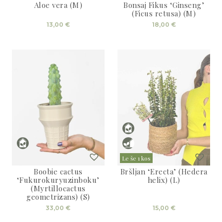
Aloe vera (M)
Bonsaj Fikus ‘Ginseng’
(Ficus retusa) (M)
13,00
€
18,00
€
Le še 1 kos
Boobie cactus
Bršljan ‘Erecta’ (Hedera
‘Fukurokuryuzinboku’
helix) (L)
(Myrtillocactus
geometrizans) (S)
33,00
€
15,00
€