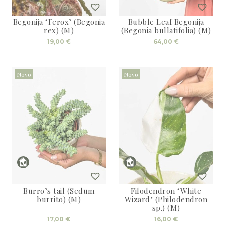
3D tiskani lonci
Preberi prispevek
,00
€
Begonija ‘Ferox’ (Begonia
Bubble Leaf Begonija
rex) (M)
(Begonia bullatifolia) (M)
Dodaj v košarico
19,00
€
64,00
€
Novo
Novo
Burro’s tail (Sedum
Filodendron ‘White
burrito) (M)
Wizard’ (Philodendron
sp.) (M)
17,00
€
16,00
€