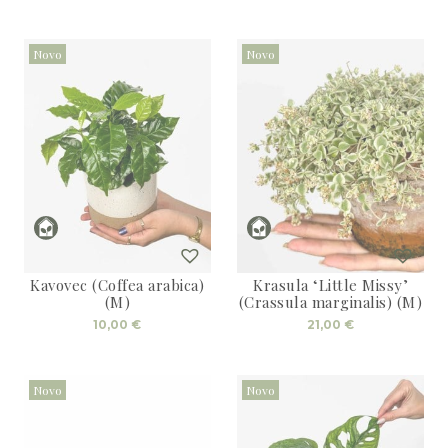
Novo
Novo
Kavovec (Coffea arabica)
Krasula ‘Little Missy’
(M)
(Crassula marginalis) (M)
10,00
€
21,00
€
Novo
Novo