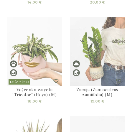
14,00
€
20,00
€
Le še 2 kosa
Voščenka wayetii
Zamija (Zamioculcas
‘Tricolor’ (Hoya) (M)
zamiifolia) (M)
18,00
€
19,00
€