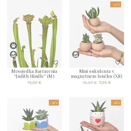
-30%
Mesojedka Sarracenia
Mini sukulenta v
‘Judith Hindle’ (M)
magnetnem lončku (XS)
Izvirna
Trenutna
19,00
€
10,00
€
7,00
€
cena
cena
je
je:
bila:
7,00 €.
10,00 €.
-18%
-18%