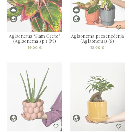
Aglaonema ‘Siam Crete’
Aglaonema presenečenja
(Aglaonema sp.) (M)
(Aglaonema) (S)
19,00
€
12,00
€