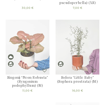
pseudoperbella) (XS)
30,00
€
7,00
€
Singonij ‘Neon Robusta’
Sofora ‘Little Baby’
(Syngonium
(Sophora prostrata) (M)
podophyllum) (M)
11,00
€
16,00
€