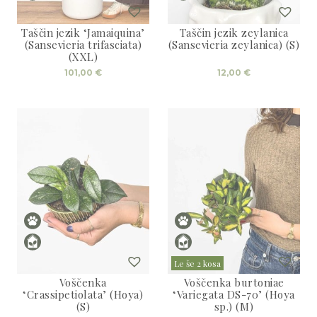
Taščin jezik ‘Jamaiquina’
Taščin jezik zeylanica
(Sansevieria trifasciata)
(Sansevieria zeylanica) (S)
(XXL)
101,00
€
12,00
€
Le še 2 kosa
Voščenka
Voščenka burtoniae
‘Crassipetiolata’ (Hoya)
‘Variegata DS-70’ (Hoya
(S)
sp.) (M)