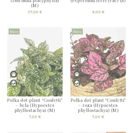
(Dischidia platyphylla)
(Peperomia ferreyrae) (S)
(M)
27,00
€
9,00
€
Novo
Novo
Polka dot plant ‘Confetti’
Polka dot plant ‘Confetti’
– bela (Hypoestes
– roza (Hypoestes
phyllostachya) (M)
phyllostachya) (M)
7,00
€
7,00
€