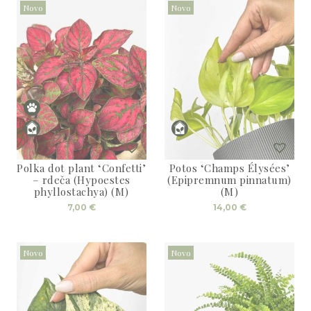
Novo
Novo
Polka dot plant ‘Confetti’
Potos ‘Champs Élysées’
– rdeča (Hypoestes
(Epipremnum pinnatum)
phyllostachya) (M)
(M)
7,00
€
14,00
€
Novo
Novo