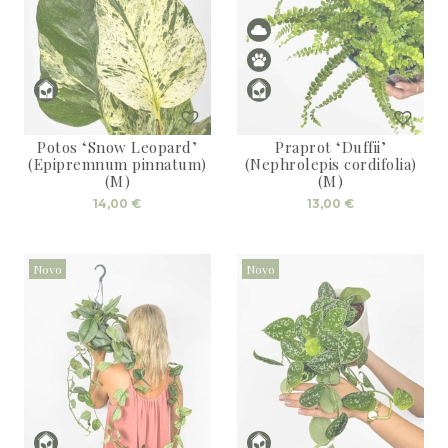
Potos ‘Snow Leopard’
Praprot ‘Duffii’
(Epipremnum pinnatum)
(Nephrolepis cordifolia)
(M)
(M)
14,00
€
13,00
€
Novo
Novo