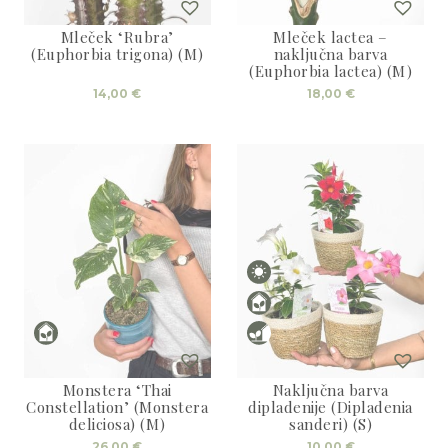
Mleček ‘Rubra’
Mleček lactea –
(Euphorbia trigona) (M)
naključna barva
(Euphorbia lactea) (M)
14,00
€
18,00
€
Monstera ‘Thai
Naključna barva
Constellation’ (Monstera
dipladenije (Dipladenia
deliciosa) (M)
sanderi) (S)
26,00
€
10,00
€