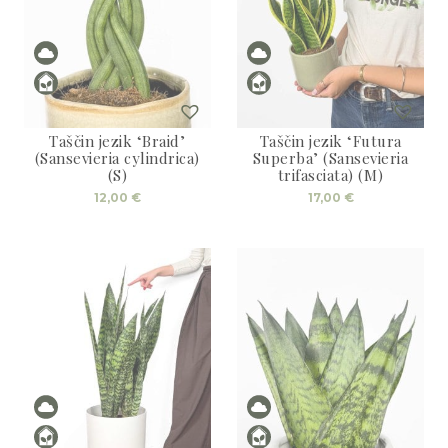
Taščin jezik ‘Braid’
Taščin jezik ‘Futura
(Sansevieria cylindrica)
Superba’ (Sansevieria
(S)
trifasciata) (M)
12,00
€
17,00
€