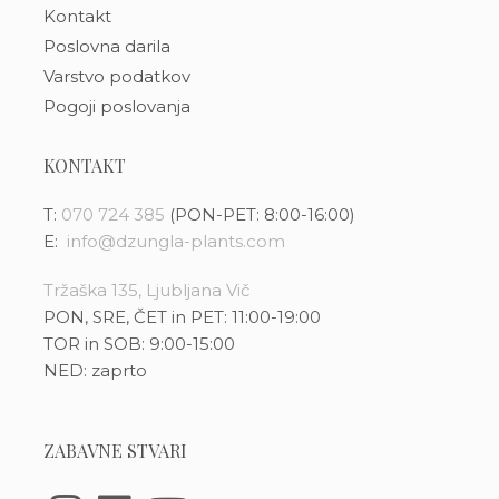
Kontakt
Poslovna darila
Varstvo podatkov
Pogoji poslovanja
KONTAKT
T:
070 724 385
(PON-PET: 8:00-16:00)
E:
info@dzungla-plants.com
Tržaška 135, Ljubljana Vič
PON, SRE, ČET in PET: 11:00-19:00
TOR in SOB: 9:00-15:00
NED: zaprto
ZABAVNE STVARI