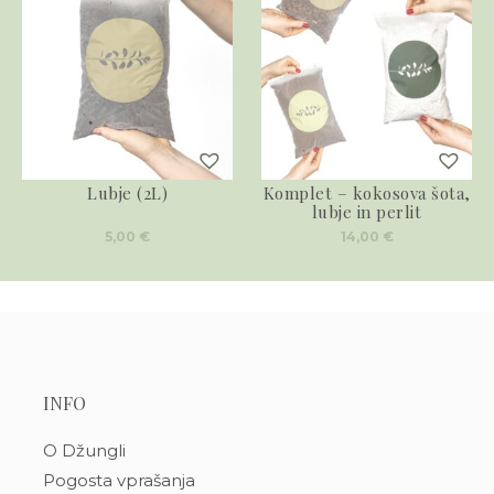
Lubje (2L)
Komplet – kokosova šota,
lubje in perlit
5,00
€
14,00
€
INFO
O Džungli
Pogosta vprašanja