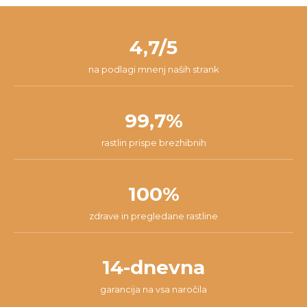
zadovoljen/-a, zato ponujamo 14-dnevno garancijo. V tem času
pošti. Paket v 98% prispe na tvoj naslov v roku 24 ur od začetka
nam lahko pišeš na
info@dzungla-plants.com
in skupaj bomo
pakiranja.
našli najboljšo rešitev za tvojo situacijo.
4,7/5
na podlagi mnenj naših strank
99,7%
rastlin prispe brezhibnih
100%
zdrave in pregledane rastline
14-dnevna
garancija na vsa naročila