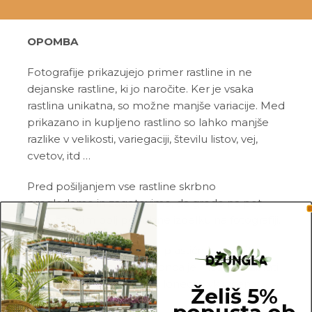
OPOMBA
Fotografije prikazujejo primer rastline in ne
dejanske rastline, ki jo naročite. Ker je vsaka
rastlina unikatna, so možne manjše variacije. Med
prikazano in kupljeno rastlino so lahko manjše
razlike v velikosti, variegaciji, številu listov, vej,
cvetov, itd …
Pred pošiljanjem vse rastline skrbno
pregledamo in zagotovimo, da gredo na pot
zdrave in čim bolj podobne izdelku na fotografiji.
Vse rastline so primarno v plastičnih sadilnih
lončkih. Višino sadilnega lonca je možno razbrati
iz slike z metrom. Okrasni lonec ni vključen v
Želiš 5%
ceno.
popusta ob