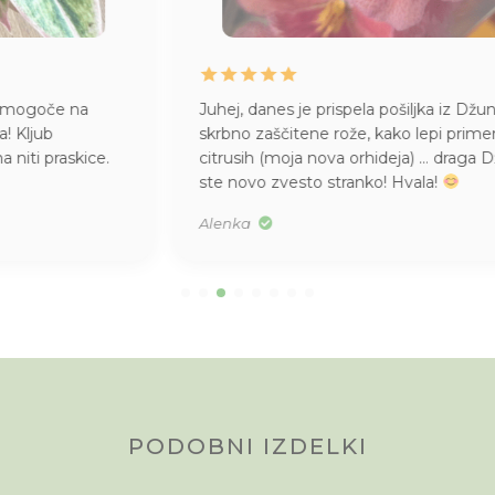
Juhej, danes je prispela pošiljka iz Džungle
. Kako
skrbno zaščitene rože, kako lepi primerki, kakšen vonj po
citrusih (moja nova orhideja) … draga Džungla, pridobili
ste novo zvesto stranko! Hvala!
Alenka
PODOBNI IZDELKI