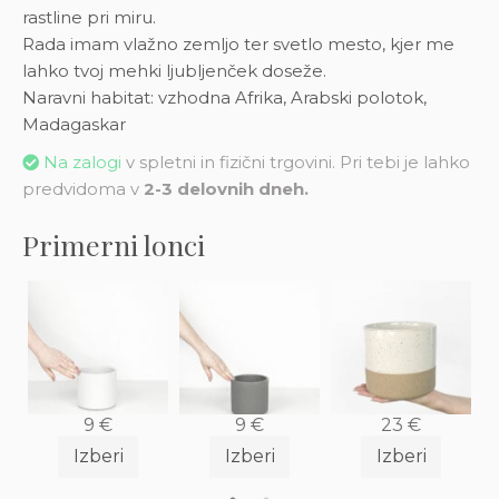
rastline pri miru.
Rada imam vlažno zemljo ter svetlo mesto, kjer me
lahko tvoj mehki ljubljenček doseže.
Naravni habitat: vzhodna Afrika, Arabski polotok,
Madagaskar
Na zalogi
v spletni in fizični trgovini. Pri tebi je lahko
predvidoma v
2-3 delovnih dneh.
Primerni lonci
9
€
9
€
23
€
Izberi
Izberi
Izberi