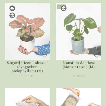
Novo
Singonij ‘Neon Robusta’
Monstera deliciosa
(Syngonium
(Monstera sp.) (M)
podophyllum) (M)
11,00
€
18,00
€