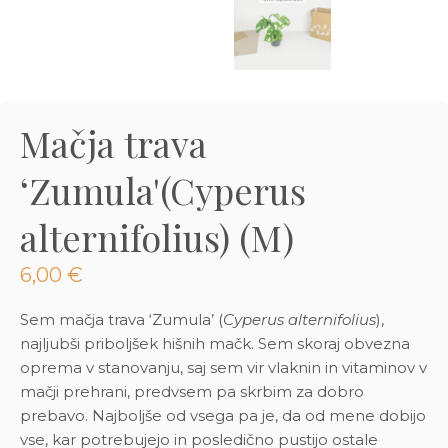
3D tiskani lonci
Preberi prispevek
,00
€
Dodaj v košarico
Mačja trava
‘Zumula'(Cyperus
alternifolius) (M)
6,00
€
Sem mačja trava ‘Zumula’ (
Cyperus alternifolius
),
najljubši priboljšek hišnih mačk. Sem skoraj obvezna
oprema v stanovanju, saj sem vir vlaknin in vitaminov v
mačji prehrani, predvsem pa skrbim za dobro
prebavo. Najboljše od vsega pa je, da od mene dobijo
vse, kar potrebujejo in posledično pustijo ostale