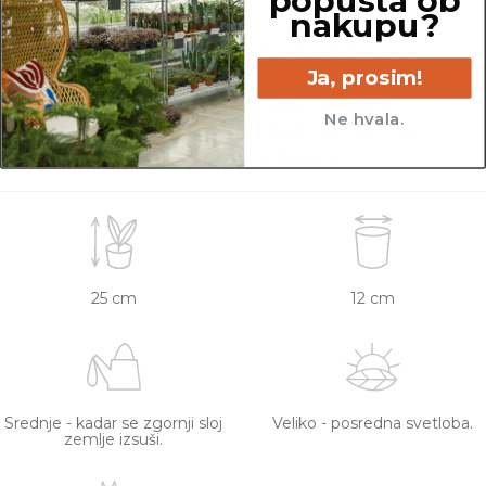
nakupu?
Rastline so v kategorijo Netoksične/prijazne za
Ja, prosim!
živali uvrščene na podlagi dostopnih spletnih
virov. Netoksične rastline so lahko še vedno
Ne hvala.
toksične za specifično vrsto živali, zato se pred
nakupom posvetujte z veterinarjem.
25 cm
12 cm
Srednje - kadar se zgornji sloj
Veliko - posredna svetloba.
zemlje izsuši.