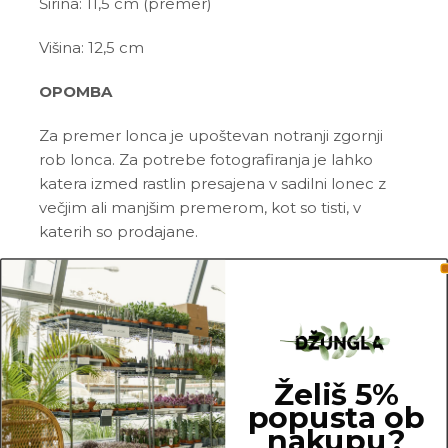
Širina: 11,5 cm (premer)
Višina: 12,5 cm
OPOMBA
Za premer lonca je upoštevan notranji zgornji
rob lonca. Za potrebe fotografiranja je lahko
katera izmed rastlin presajena v sadilni lonec z
večjim ali manjšim premerom, kot so tisti, v
katerih so prodajane.
11.5 cm
Želiš 5%
popusta ob
nakupu?