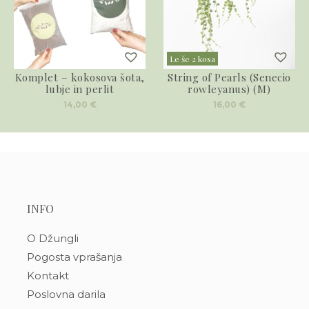
Le še 2 kosa
Komplet – kokosova šota,
String of Pearls (Senecio
lubje in perlit
rowleyanus) (M)
14,00
€
16,00
€
INFO
O Džungli
Pogosta vprašanja
Kontakt
Poslovna darila