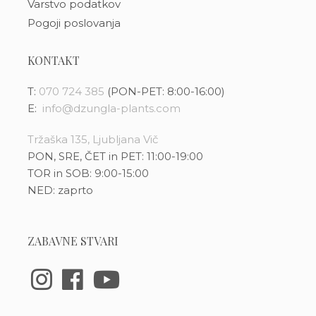
Varstvo podatkov
Pogoji poslovanja
KONTAKT
T:
070 724 385
(PON-PET: 8:00-16:00)
E:
info@dzungla-plants.com
Tržaška 135, Ljubljana Vič
PON, SRE, ČET in PET: 11:00-19:00
TOR in SOB: 9:00-15:00
NED: zaprto
ZABAVNE STVARI