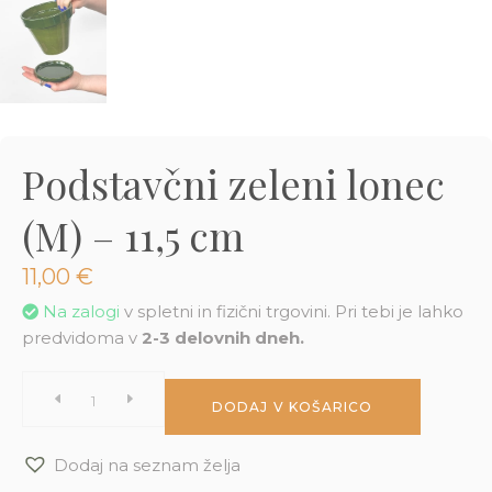
3D tiskani lonci
Preberi prispevek
,00
€
Dodaj v košarico
Podstavčni zeleni lonec
(M) – 11,5 cm
11,00
€
Na zalogi
v spletni in fizični trgovini. Pri tebi je lahko
predvidoma v
2-3 delovnih dneh.
Podstavčni
DODAJ V KOŠARICO
zeleni
Dodaj na seznam želja