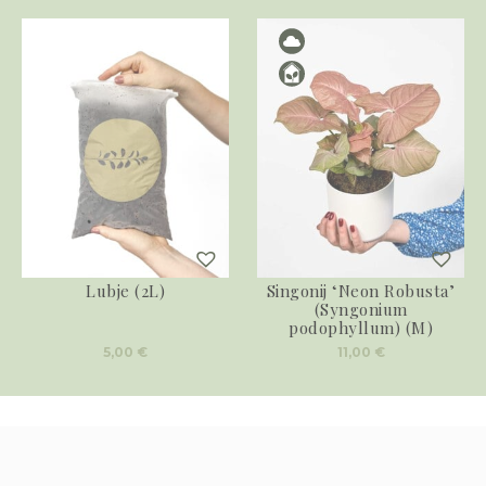
Lubje (2L)
Singonij ‘Neon Robusta’
(Syngonium
podophyllum) (M)
5,00
€
11,00
€