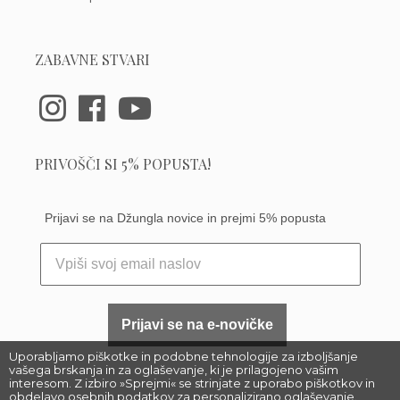
ZABAVNE STVARI
PRIVOŠČI SI 5% POPUSTA!
Prijavi se na Džungla novice in prejmi 5% popusta
Prijavi se na e-novičke
Uporabljamo piškotke in podobne tehnologije za izboljšanje
vašega brskanja in za oglaševanje, ki je prilagojeno vašim
interesom. Z izbiro »Sprejmi« se strinjate z uporabo piškotkov in
obdelavo osebnih podatkov za personalizirano oglaševanje.