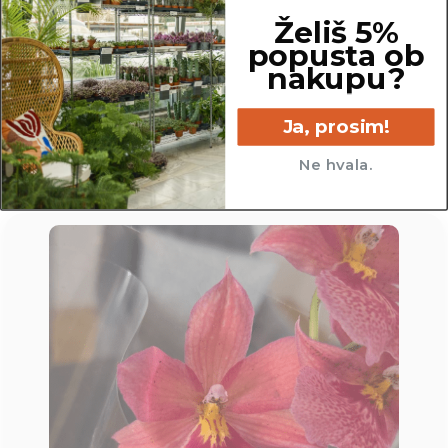
Želiš 5%
9 cm
popusta ob
nakupu?
Ja, prosim!
Ne hvala.