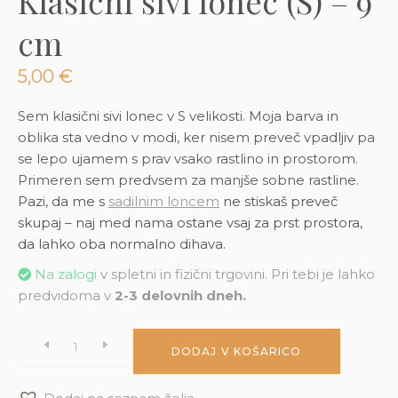
Klasični sivi lonec (S) – 9
3D tiskani lonci
Preberi prispevek
,00
€
cm
Dodaj v košarico
5,00
€
Sem klasični sivi lonec v S velikosti. Moja barva in
oblika sta vedno v modi, ker nisem preveč vpadljiv pa
se lepo ujamem s prav vsako rastlino in prostorom.
Primeren sem predvsem za manjše sobne rastline.
Pazi, da me s
sadilnim loncem
ne stiskaš preveč
skupaj – naj med nama ostane vsaj za prst prostora,
da lahko oba normalno dihava.
Na zalogi
v spletni in fizični trgovini. Pri tebi je lahko
predvidoma v
2-3 delovnih dneh.
Klasični
DODAJ V KOŠARICO
sivi