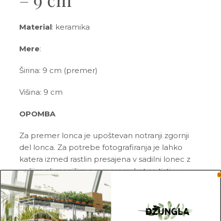
Material
: keramika
Mere
:
Širina: 9 cm (premer)
Višina: 9 cm
OPOMBA
Za premer lonca je upoštevan notranji zgornji
del lonca. Za potrebe fotografiranja je lahko
katera izmed rastlin presajena v sadilni lonec z
večjim ali manjšim premerom, kot so tisti, v
katerih so prodajane.