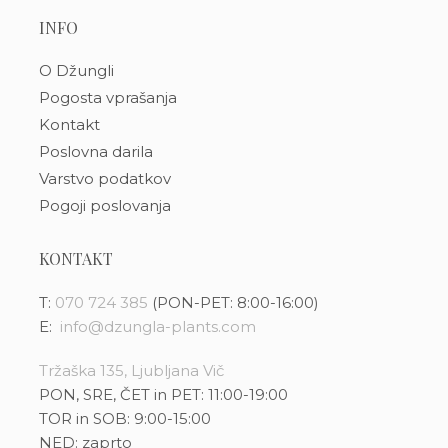
INFO
O Džungli
Pogosta vprašanja
Kontakt
Poslovna darila
Varstvo podatkov
Pogoji poslovanja
KONTAKT
T:
070 724 385
(PON-PET: 8:00-16:00)
E:
info@dzungla-plants.com
Tržaška 135, Ljubljana Vič
PON, SRE, ČET in PET: 11:00-19:00
TOR in SOB: 9:00-15:00
NED: zaprto