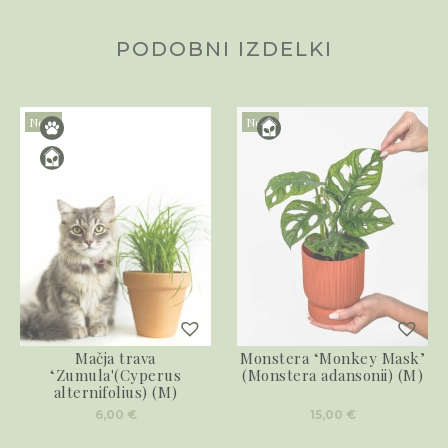
PODOBNI IZDELKI
Novo
Novo
Mačja trava
Monstera ‘Monkey Mask’
‘Zumula'(Cyperus
(Monstera adansonii) (M)
alternifolius) (M)
6,00
€
15,00
€