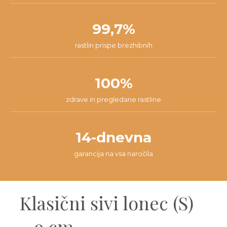
99,7%
rastlin prispe brezhibnih
100%
zdrave in pregledane rastline
14-dnevna
garancija na vsa naročila
Klasični sivi lonec (S)
– 9 cm