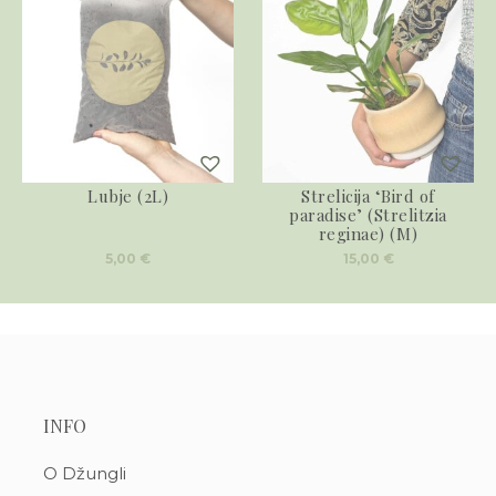
Lubje (2L)
Strelicija ‘Bird of
paradise’ (Strelitzia
reginae) (M)
5,00
€
15,00
€
INFO
O Džungli