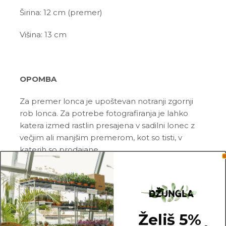
Širina: 12 cm (premer)
Višina: 13 cm
OPOMBA
Za premer lonca je upoštevan notranji zgornji
rob lonca. Za potrebe fotografiranja je lahko
katera izmed rastlin presajena v sadilni lonec z
večjim ali manjšim premerom, kot so tisti, v
katerih so prodajane.
12 cm
Želiš 5%