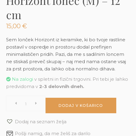
Horizont lonec (M) – 12
3D tiskani lonci
Preberi prispevek
,00
€
cm
Dodaj v košarico
15,00
€
Sem lonček Horizont iz keramike, ki bo tvoje rastline
postavil v ospredje in prostoru dodal prefinjen
minimalističen pridih. Pazi, da me s sadilnim loncem
ne stiskaš preveč skupaj – naj med nama ostane vsaj
za prst prostora, da lahko oba normalno dihava.
Na zalogi
v spletni in fizični trgovini. Pri tebi je lahko
predvidoma v
2-3 delovnih dneh.
Horizont
DODAJ V KOŠARICO
lonec
Dodaj na seznam želja
(M)
Pošlji namig, da me želiš za darilo