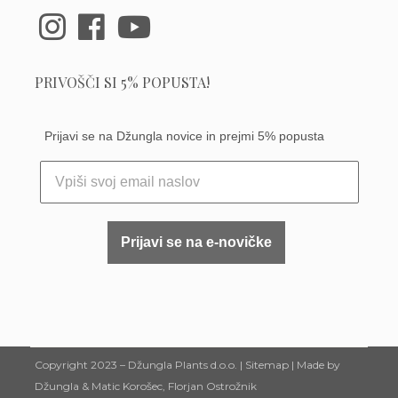
PRIVOŠČI SI 5% POPUSTA!
Prijavi se na Džungla novice in prejmi 5% popusta
Prijavi se na e-novičke
Copyright 2023 –
Džungla Plants d.o.o.
|
Sitemap
| Made by
Džungla &
Matic Korošec
, Florjan Ostrožnik