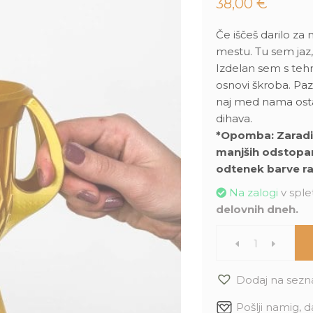
38,00
€
Če iščeš darilo za 
mestu. Tu sem jaz,
Izdelan sem s tehn
osnovi škroba.
Paz
naj med nama osta
dihava.
*Opomba: Zaradi s
manjših odstopanj,
odtenek barve ra
Na zalogi
v splet
delovnih dneh.
Džungla
lonec
Dodaj na sezn
Pošlji namig, d
Pokal