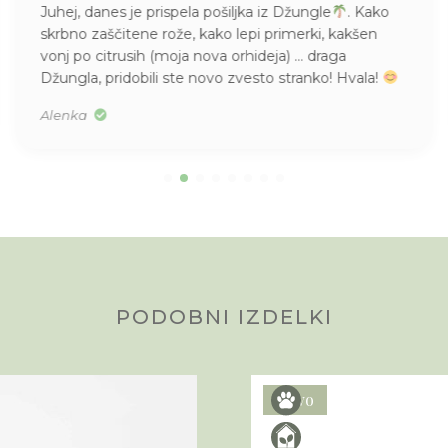
Juhej, danes je prispela pošiljka iz Džungle
. Kako
skrbno zaščitene rože, kako lepi primerki, kakšen
vonj po citrusih (moja nova orhideja) … draga
Džungla, pridobili ste novo zvesto stranko! Hvala!
Alenka
PODOBNI IZDELKI
Novo