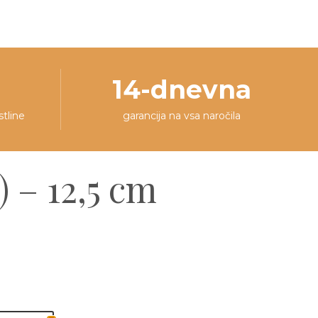
14-dnevna
stline
garancija na vsa naročila
 – 12,5 cm