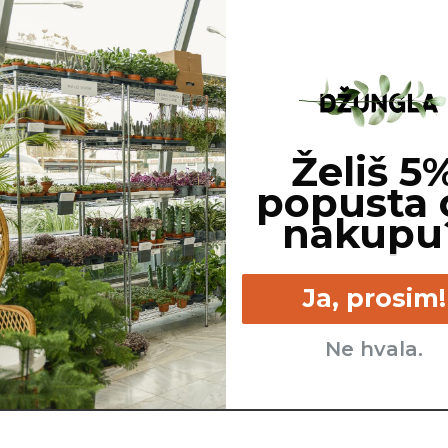
Želiš 5
popusta 
nakupu
Ja, prosim!
Ne hvala.