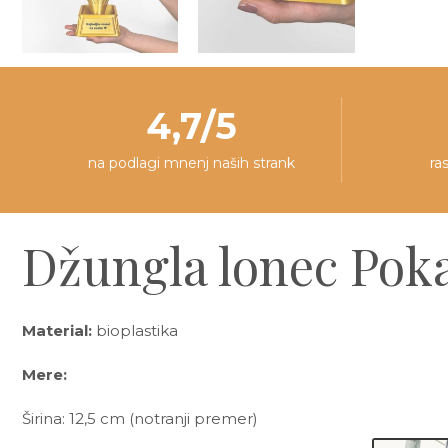
4,7/5
na podlagi mnenj naših strank
ra
Džungla lonec Poka
Material:
bioplastika
Mere:
Širina: 12,5 cm (notranji premer)