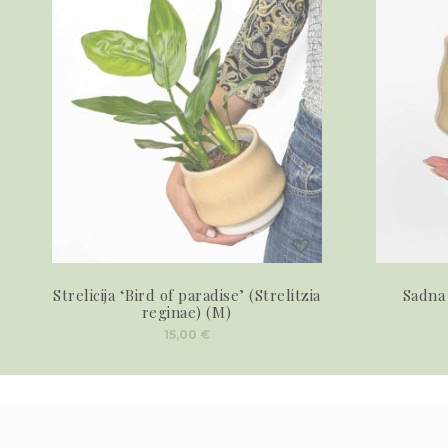
Strelicija ‘Bird of paradise’ (Strelitzia
Sadna
reginae) (M)
15,00
€