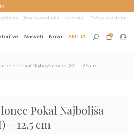
e.
prašanja
Poslovna darila
Kontakt
Točke zvestobe
0
Storitve
Nasveti
Novo
AKCIJA
a lonec Pokal Najboljša mami (M) – 12,5 cm
lonec Pokal Najboljša
 – 12,5 cm