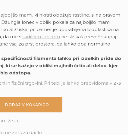
najboljšo mami, ki hkrati obožuje rastline, si na pravem
 Džungla lonec v obliki pokala za najboljšo mami!
iko 3D tiska, pri čemer je uporabljena bioplastika na
i, da me s
sadilnim loncem
ne stiskaš preveč skupaj –
ne vsaj za prst prostora, da lahko oba normalno
pecifičnosti filamenta lahko pri izdelkih pride do
 ki se kažejo v obliki majhnih črtic ali delov, kjer
hlo odstopa.
ni in fizični trgovini. Pri tebi je lahko predvidoma v
2-3
DODAJ V KOŠARICO
am želja
a me želiš za darilo