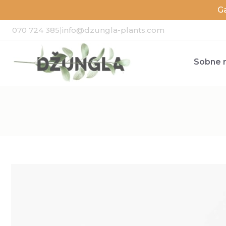
G
070 724 385
|
info@dzungla-plants.com
Sobne r