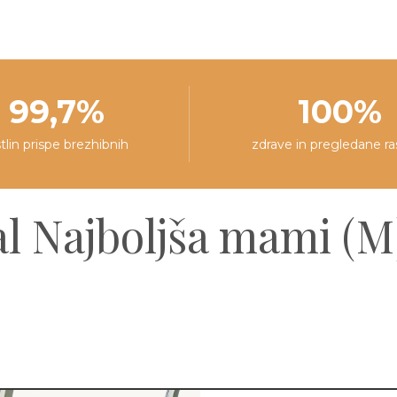
99,7%
100%
stlin prispe brezhibnih
zdrave in pregledane ra
l Najboljša mami (M)