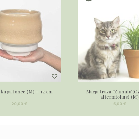
 kupa lonec (M) – 12 cm
Mačja trava ‘Zumula'(C
alternifolius) (M)
20,00
€
6,00
€