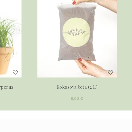
yperus
Kokosova šota (2 L)
5,00
€