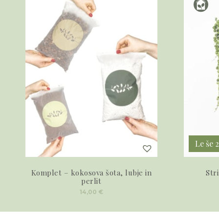
Le še 
Komplet – kokosova šota, lubje in
Str
perlit
14,00
€