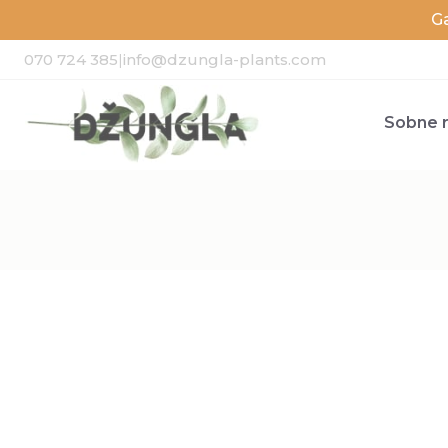
G
070 724 385
|
info@dzungla-plants.com
Sobne r