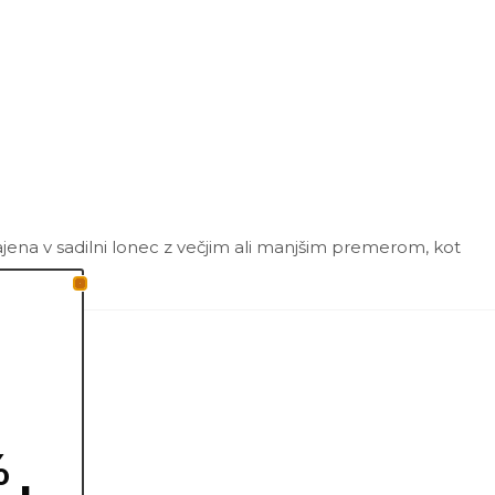
ajena v sadilni lonec z večjim ali manjšim premerom, kot
%