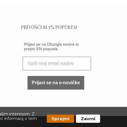
PRIVOŠČI SI 5% POPUSTA!
Prijavi se na Džungla novice in
prejmi 5% popusta
Prijavi se na e-novičke
vašim interesom. Z
Sprejmi
Zavrni
eč informacij o tem