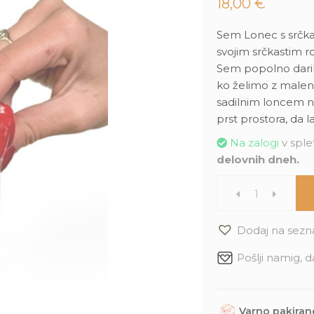
18,00
€
Sem Lonec s srčka
svojim srčkastim 
Sem popolno daril
ko želimo z malen
sadilnim loncem n
prst prostora, da 
Na zalogi
v splet
delovnih dneh.
Lonec
s
Dodaj na sezn
Pošlji namig, d
srčkastim
robom
Varno pakirane