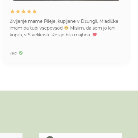
Življenje mame Pileje, kupljene v Džungli. Mladičke
imam pa tudi vsepovsod
Mislim, da sem jo lani
kupila, v S velikosti. Res je bila majhna.
Tea