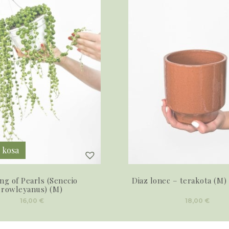
2 kosa
ing of Pearls (Senecio
Diaz lonec – terakota (M) 
rowleyanus) (M)
16,00
€
18,00
€