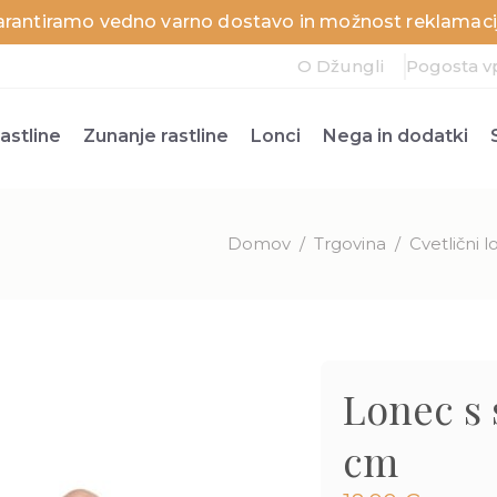
arantiramo vedno varno dostavo in možnost reklamacij
O Džungli
Pogosta v
astline
Zunanje rastline
Lonci
Nega in dodatki
Domov
/
Trgovina
/
Cvetlični l
Lonec s 
cm