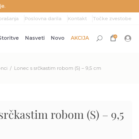
e.
prašanja
Poslovna darila
Kontakt
Točke zvestobe
0
Storitve
Nasveti
Novo
AKCIJA
onci
/
Lonec s srčkastim robom (S) – 9,5 cm
srčkastim robom (S) – 9,5