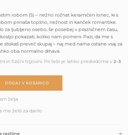
stim robom (S) – nežno rožnat keramičen lonec, ki s
robom prinaša toplino, nežnost in kanček romantike.
o za ljubljeno osebo, še posebej v prazničnem času,
kostjo pokazati, koliko nam pomeni. Pazi, da me s
e stiskaš preveč skupaj – naj med nama ostane vsaj za
lahko oba normalno dihava.
ni in fizični trgovini. Pri tebi je lahko predvidoma v
2-3
DODAJ V KOŠARICO
am želja
a me želiš za darilo
 rastline