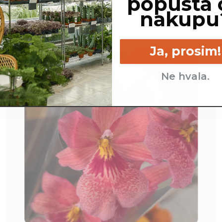
popusta 
nakupu
Ja, prosim!
Ne hvala.