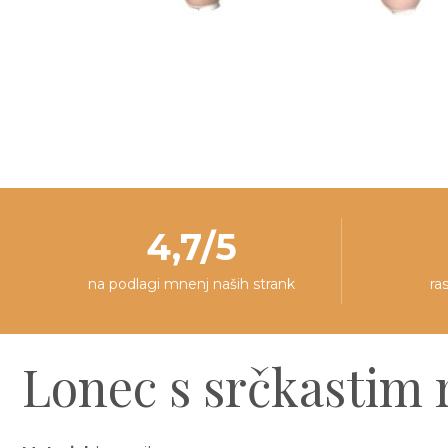
4,7/5
na podlagi mnenj naših strank
ra
Lonec s srčkastim 