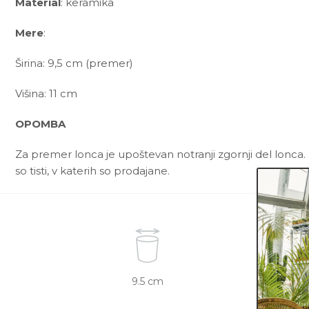
Material
: keramika
Mere
:
Širina: 9,5 cm (premer)
Višina: 11 cm
OPOMBA
Za premer lonca je upoštevan notranji zgornji del lonca. 
so tisti, v katerih so prodajane.
9.5 cm