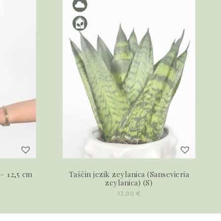
– 12,5 cm
Taščin jezik zeylanica (Sansevieria
zeylanica) (S)
12,00
€