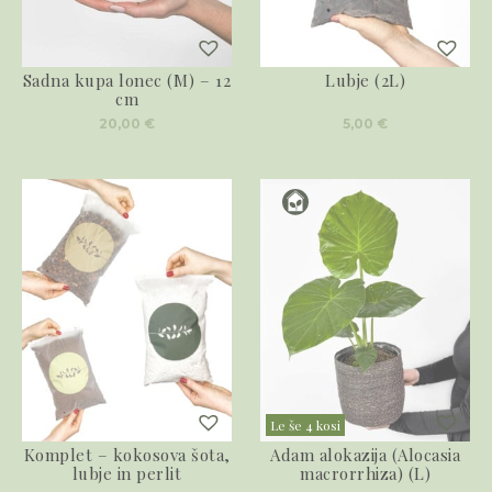
Sadna kupa lonec (M) – 12
Lubje (2L)
cm
20,00
€
5,00
€
Le še 4 kosi
Komplet – kokosova šota,
Adam alokazija (Alocasia
lubje in perlit
macrorrhiza) (L)