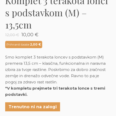
Komplet 3 terakota lonci
3D tiskani lonci
Preberi prispevek
,00
€
s podstavkom (M) –
Dodaj v košarico
13,5cm
Izvirna
Trenutna
10,00
€
12,00
€
cena
cena
je
je:
Prihranili boste
2,00
€
bila:
10,00 €.
12,00 €.
Smo komplet 3 terakota loncev s podstavkom (M)
premera 13,5 cm – klasična, funkcionalna in naravna
izbira za tvoje rastline. Poskrbimo za dobro zračnost
zemlje in drenažo odvečne vode. Ravno to pa je
pogoj za zdravo rast rastlin.
*V kompletu prejmete tri terakota lonce s tremi
podstavki.
Trenutno ni na zalogi