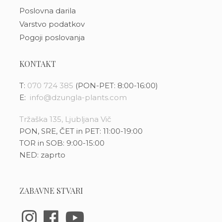
Poslovna darila
Varstvo podatkov
Pogoji poslovanja
KONTAKT
T:
070 724 385
(PON-PET: 8:00-16:00)
E:
info@dzungla-plants.com
Tržaška 135, Ljubljana Vič
PON, SRE, ČET in PET: 11:00-19:00
TOR in SOB: 9:00-15:00
NED: zaprto
ZABAVNE STVARI