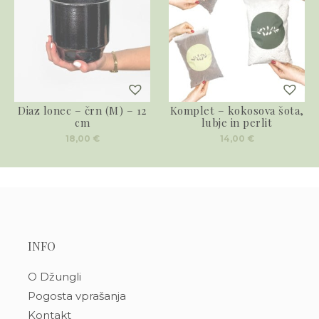
Diaz lonec – črn (M) – 12
Komplet – kokosova šota,
cm
lubje in perlit
18,00
€
14,00
€
INFO
O Džungli
Pogosta vprašanja
Kontakt