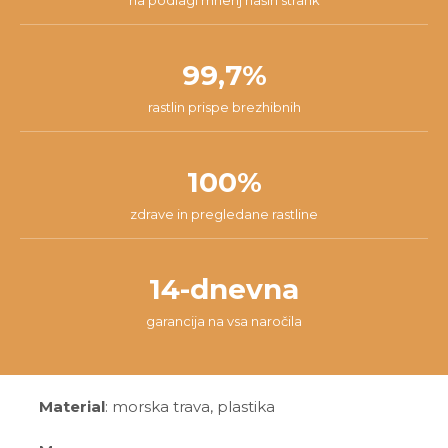
na podlagi mnenj naših strank
99,7%
rastlin prispe brezhibnih
100%
zdrave in pregledane rastline
14-dnevna
garancija na vsa naročila
Material
: morska trava, plastika