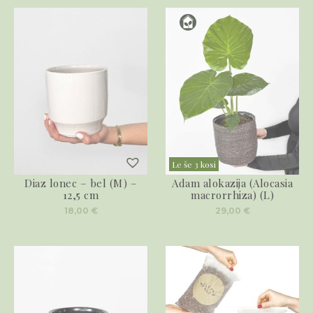
Le še 3 kosi
Diaz lonec – bel (M) –
Adam alokazija (Alocasia
12,5 cm
macrorrhiza) (L)
18,00
€
29,00
€