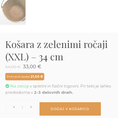
3D tiskani lonci
Preberi prispevek
,00
€
Dodaj v košarico
Košara z zelenimi ročaji
(XXL) – 34 cm
Izvirna
Trenutna
33,00
€
54,00
€
cena
cena
je
je:
Prihranili boste
21,00
€
bila:
33,00 €.
Na zalogi
v spletni in fizični trgovini. Pri tebi je lahko
54,00 €.
predvidoma v
2-3 delovnih dneh.
Košara
DODAJ V KOŠARICO