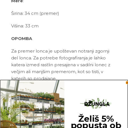
Mere
:
Širina: 34 cm (premer)
Višina: 33 cm
OPOMBA
Za premer lonca je upoštevan notranji zgornji
del lonca. Za potrebe fotografiranja je lahko
katera izmed rastlin presajena v sadilni lonec z
večjim ali manjšim premerom, kot so tisti, v
katerih so prodajane.
Želiš 5%
34 cm
popusta ob