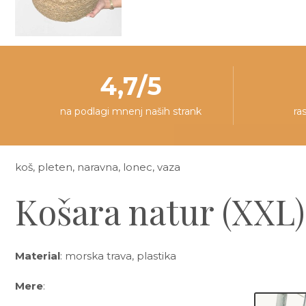
4,7/5
na podlagi mnenj naših strank
ra
koš, pleten, naravna, lonec, vaza
Košara natur (XXL)
Material
: morska trava, plastika
Mere
: