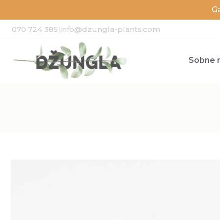
G
070 724 385
|
info@dzungla-plants.com
Sobne r