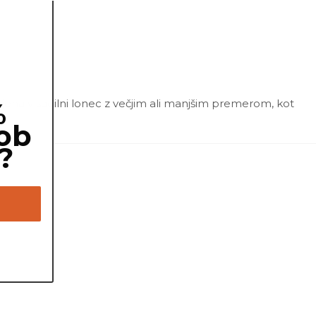
ajena v sadilni lonec z večjim ali manjšim premerom, kot
%
ob
?