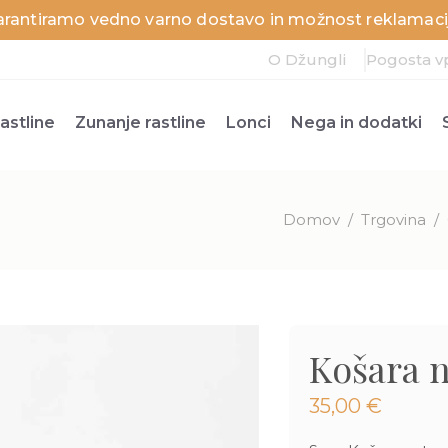
arantiramo vedno varno dostavo in možnost reklamacij
O Džungli
Pogosta v
astline
Zunanje rastline
Lonci
Nega in dodatki
Domov
/
Trgovina
/
Košara n
35,00
€