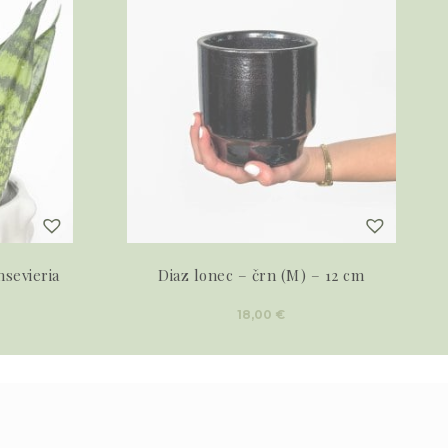
nsevieria
Diaz lonec – črn (M) – 12 cm
18,00
€