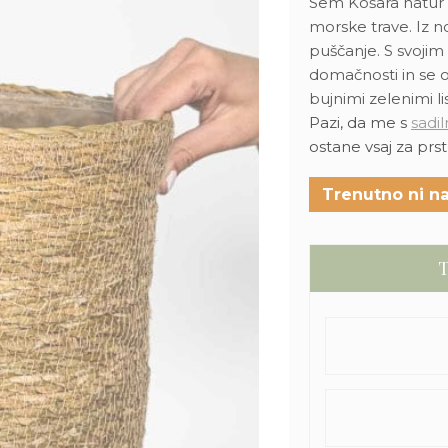
Sem Košara natur 
morske trave. Iz no
puščanje. S svoji
domačnosti in se o
bujnimi zelenimi lis
Pazi, da me s
sadi
ostane vsaj za prs
Trenutno ni na
T