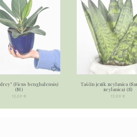
drey’ (Ficus benghalensis)
Taščin jezik zeylanica (Sa
(M)
zeylanica) (S)
12,00
€
12,00
€