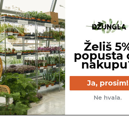
Za potrebe fotografiranja je lahko katera izmed rastlin pres
Želiš 5
popusta 
nakupu
Ja, prosim!
Ne hvala.