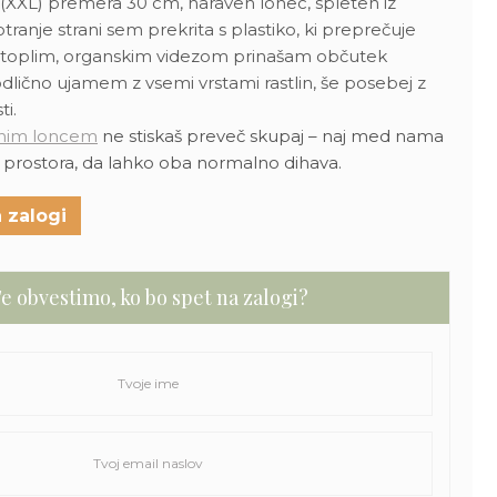
(XXL) premera 30 cm, naraven lonec, spleten iz
tranje strani sem prekrita s plastiko, ki preprečuje
m toplim, organskim videzom prinašam občutek
dlično ujamem z vsemi vrstami rastlin, še posebej z
ti.
lnim loncem
ne stiskaš preveč skupaj – naj med nama
t prostora, da lahko oba normalno dihava.
 zalogi
e obvestimo, ko bo spet na zalogi?