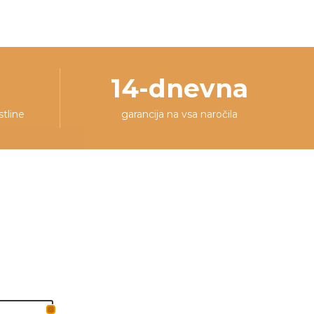
14-dnevna
stline
garancija na vsa naročila