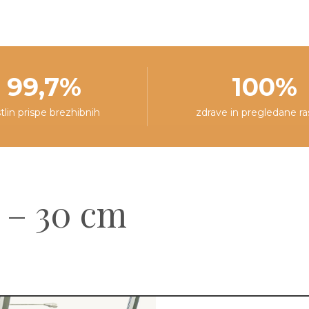
99,7%
100%
stlin prispe brezhibnih
zdrave in pregledane ra
 – 30 cm