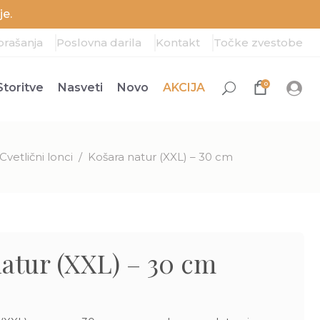
e.
prašanja
Poslovna darila
Kontakt
Točke zvestobe
0
Storitve
Nasveti
Novo
AKCIJA
Cvetlični lonci
/
Košara natur (XXL) – 30 cm
atur (XXL) – 30 cm