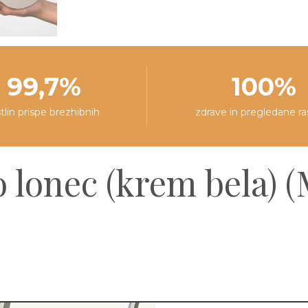
99,7%
100%
stlin prispe brezhibnih
zdrave in pregledane ra
 lonec (krem bela) (