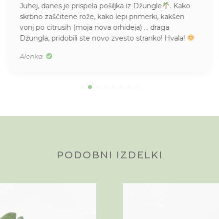
Juhej, danes je prispela pošiljka iz Džungle
. Kako
skrbno zaščitene rože, kako lepi primerki, kakšen
vonj po citrusih (moja nova orhideja) … draga
Džungla, pridobili ste novo zvesto stranko! Hvala!
Alenka
PODOBNI IZDELKI