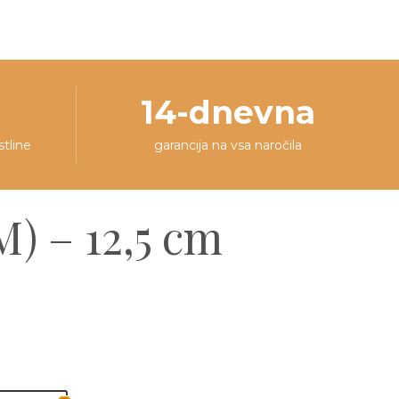
14-dnevna
stline
garancija na vsa naročila
M) – 12,5 cm