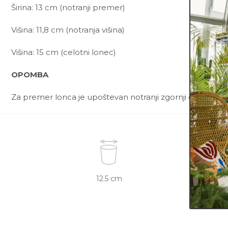
Širina: 13 cm (notranji premer)
Višina: 11,8 cm (notranja višina)
Višina: 15 cm (celotni lonec)
OPOMBA
Za premer lonca je upoštevan notranji zgornji del lonca.
12.5 cm