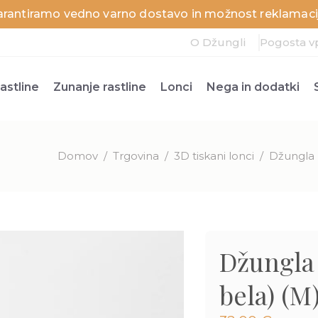
arantiramo vedno varno dostavo in možnost reklamacij
O Džungli
Pogosta v
astline
Zunanje rastline
Lonci
Nega in dodatki
Domov
/
Trgovina
/
3D tiskani lonci
/
Džungla 
Džungla
bela) (M)