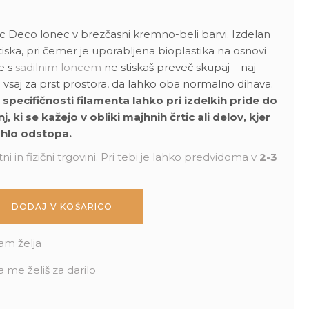
 Deco lonec v brezčasni kremno-beli barvi. Izdelan
iska, pri čemer je uporabljena bioplastika na osnovi
e s
sadilnim loncem
ne stiskaš preveč skupaj – naj
saj za prst prostora, da lahko oba normalno dihava.
pecifičnosti filamenta lahko pri izdelkih pride do
 ki se kažejo v obliki majhnih črtic ali delov, kjer
hlo odstopa.
ni in fizični trgovini. Pri tebi je lahko predvidoma v
2-3
DODAJ V KOŠARICO
am želja
a me želiš za darilo