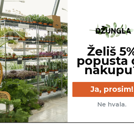
Želiš 5
popusta 
nakupu
Ja, prosim!
Ne hvala.