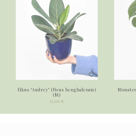
Fikus ‘Audrey’ (Ficus benghalensis)
Monstera
(M)
12,00
€