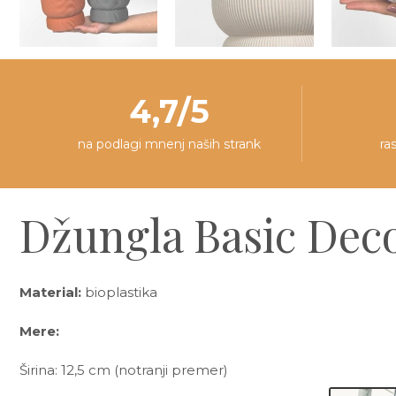
4,7/5
na podlagi mnenj naših strank
ra
Džungla Basic Deco
Material:
bioplastika
Mere:
Širina: 12,5 cm (notranji premer)