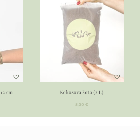
 12 cm
Kokosova šota (2 L)
5,00
€