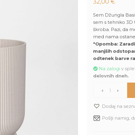
32,00
€
Sem Džungla Basic
sem s tehniko 3D t
škroba.
Pazi, da m
med nama ostane v
*Opomba: Zaradi s
manjših odstopanj,
odtenek barve ra
Na zalogi
v splet
delovnih dneh.
Džungla
Basic
Dodaj na sezn
Pošlji namig, d
Deco