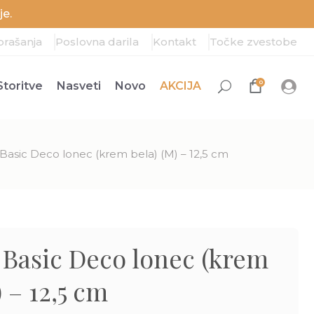
e.
prašanja
Poslovna darila
Kontakt
Točke zvestobe
0
Storitve
Nasveti
Novo
AKCIJA
Basic Deco lonec (krem bela) (M) – 12,5 cm
 Basic Deco lonec (krem
 – 12,5 cm