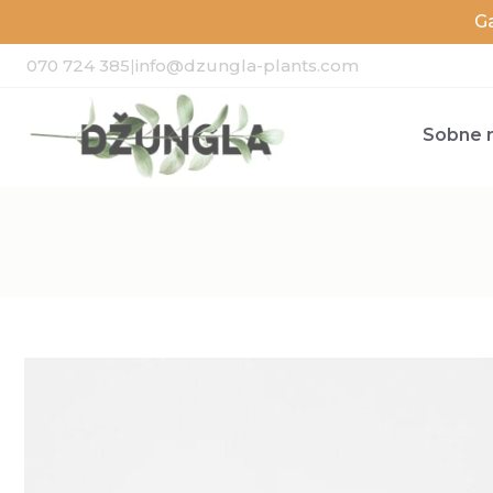
G
070 724 385
|
info@dzungla-plants.com
Sobne r