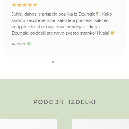
a iz Džungle
. Kako
Življenje mame Pileje, kupljene
pi primerki, kakšen
imam pa tudi vsepovsod
Misl
ideja) … draga
kupila, v S velikosti. Res je bila
esto stranko! Hvala!
Tea
PODOBNI IZDELKI