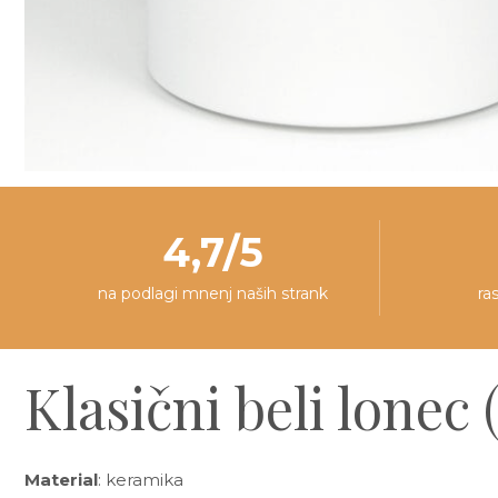
4,7/5
na podlagi mnenj naših strank
ra
Klasični beli lonec
Material
: keramika