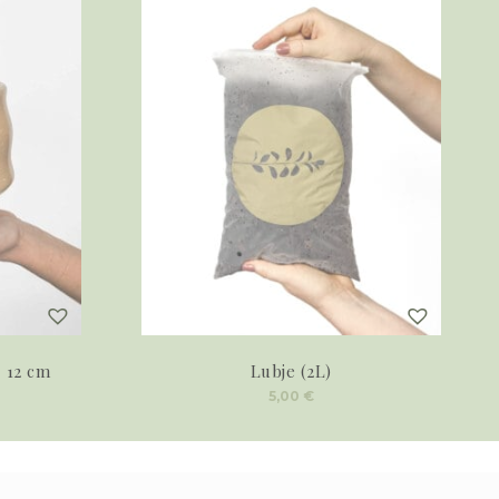
 12 cm
Lubje (2L)
5,00
€