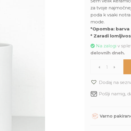
Sem velik keramič
za tvoje najmočnej
poda k vsaki notran
mode.
*Opomba: barva l
* Zaradi lomljivo
Na zalogi
v splet
delovnih dneh.
Klasični
beli
Dodaj na sezn
Pošlji namig, d
lonec
(XXL)
Varno pakirane
-
Rastline, dodatke in