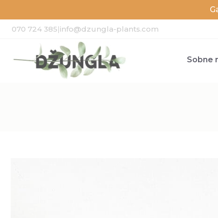
G
070 724 385
|
info@dzungla-plants.com
Sobne r