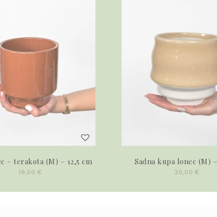
ec – terakota (M) – 12,5 cm
Sadna kupa lonec (M) –
18,00
€
20,00
€