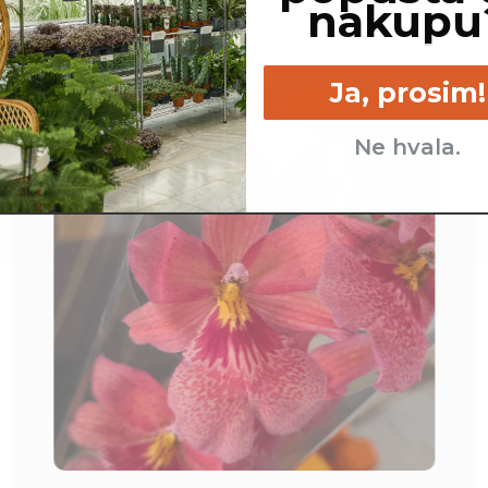
nakupu
Ja, prosim!
Ne hvala.