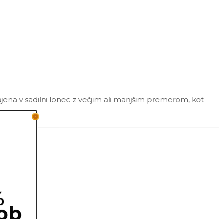
ajena v sadilni lonec z večjim ali manjšim premerom, kot
%
ob