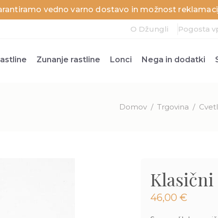
arantiramo vedno varno dostavo in možnost reklamacij
O Džungli
Pogosta v
astline
Zunanje rastline
Lonci
Nega in dodatki
Domov
/
Trgovina
/
Cvetl
Klasični
46,00
€