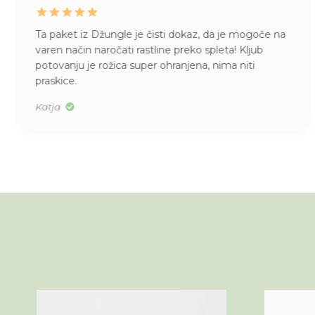
dokaz, da je mogoče na
Juhej, danes je prispela pošiljk
preko spleta! Kljub
skrbno zaščitene rože, kako le
anjena, nima niti
vonj po citrusih (moja nova orh
Džungla, pridobili ste novo zv
Alenka