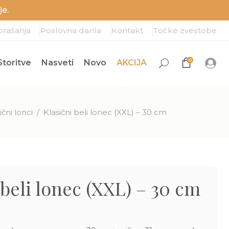
e.
prašanja
Poslovna darila
Kontakt
Točke zvestobe
0
Storitve
Nasveti
Novo
AKCIJA
ični lonci
/
Klasični beli lonec (XXL) – 30 cm
 beli lonec (XXL) – 30 cm