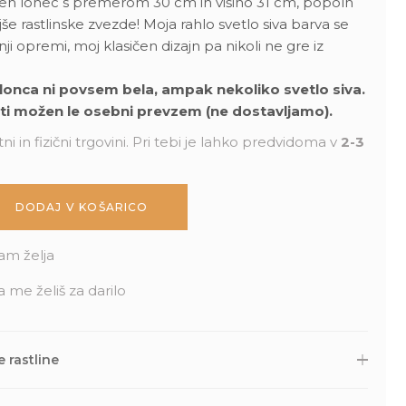
en lonec s premerom 30 cm in višino 31 cm, popoln
še rastlinske zvezde! Moja rahlo svetlo siva barva se
ji opremi, moj klasičen dizajn pa nikoli ne gre iz
onca ni povsem bela, ampak nekoliko svetlo siva.
sti možen le osebni prevzem (ne dostavljamo).
ni in fizični trgovini. Pri tebi je lahko predvidoma v
2-3
DODAJ V KOŠARICO
am želja
a me želiš za darilo
 rastline
 druge naročene izdelke skrbno zapakiramo v varno in