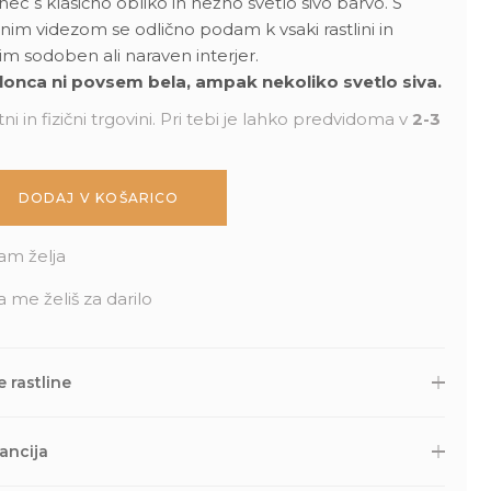
c s klasično obliko in nežno svetlo sivo barvo. S
čnim videzom se odlično podam k vsaki rastlini in
m sodoben ali naraven interjer.
onca ni povsem bela, ampak nekoliko svetlo siva.
ni in fizični trgovini. Pri tebi je lahko predvidoma v
2-3
DODAJ V KOŠARICO
am želja
a me želiš za darilo
 rastline
 druge naročene izdelke skrbno zapakiramo v varno in
Nato so naravnost iz naše trgovine s kurirsko službo DPD
ancija
lov. Potek dostave lahko spremljaš prek sledilne povezave, ki