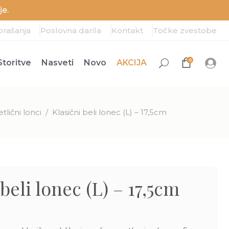
e.
prašanja
Poslovna darila
Kontakt
Točke zvestobe
0
Storitve
Nasveti
Novo
AKCIJA
tlični lonci
/
Klasični beli lonec (L) – 17,5cm
beli lonec (L) – 17,5cm