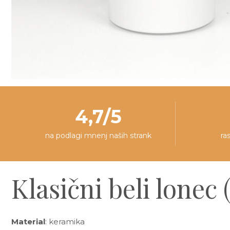
4,7/5
na podlagi mnenj naših strank
ra
Klasični beli lonec 
Material
: keramika