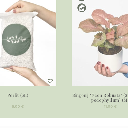
Perlit (2L)
Singonij ‘Neon Robusta’ (
podophyllum) (M
5,00
€
11,00
€