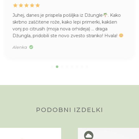
Juhej, danes je prispela pošiljka iz Džungle
. Kako
skrbno zaščitene rože, kako lepi primerki, kakšen
vonj po citrusih (moja nova orhideja) … draga
Džungla, pridobili ste novo zvesto stranko! Hvala!
Alenka
PODOBNI IZDELKI