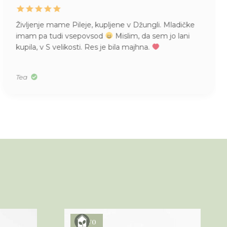
Življenje mame Pileje, kupljene v Džungli. Mladičke
imam pa tudi vsepovsod
Mislim, da sem jo lani
kupila, v S velikosti. Res je bila majhna.
Tea
Novo