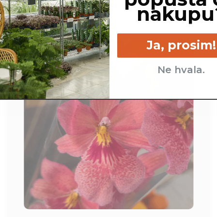
nakupu
Ja, prosim!
Ne hvala.