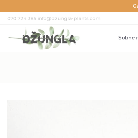
G
070 724 385
|
info@dzungla-plants.com
Sobne r