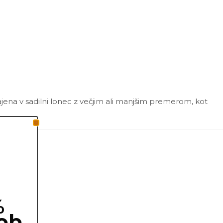
ajena v sadilni lonec z večjim ali manjšim premerom, kot
%
ob