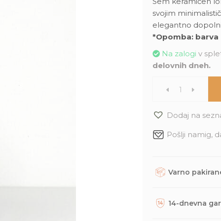
Sem keramičen lone
svojim minimalisti
elegantno dopolni
*Opomba: barva l
Na zalogi
v splet
delovnih dneh.
Klasični
beli
Dodaj na sezn
Pošlji namig, d
lonec
(L)
Varno pakirane
-
Rastline, dodatke in
trajnostno embalažo. 
14-dnevna gar
17,5cm
odposlani na tvoj nas