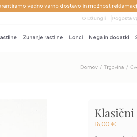
arantiramo vedno varno dostavo in možnost reklamacij
O Džungli
Pogosta v
astline
Zunanje rastline
Lonci
Nega in dodatki
Domov
/
Trgovina
/
Cve
Klasični 
16,00
€