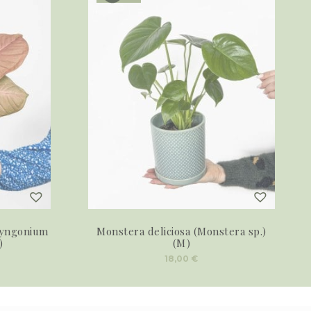
Syngonium
Monstera deliciosa (Monstera sp.)
)
(M)
18,00
€