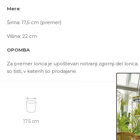
Mere
:
Širina: 17,5 cm (premer)
Višina: 22 cm
OPOMBA
Za premer lonca je upoštevan notranji zgornji del lonca. 
so tisti, v katerih so prodajane.
17.5 cm