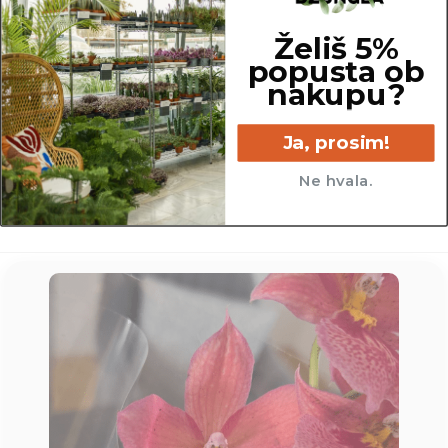
Želiš 5%
popusta ob
nakupu?
12 cm
Ja, prosim!
Ne hvala.