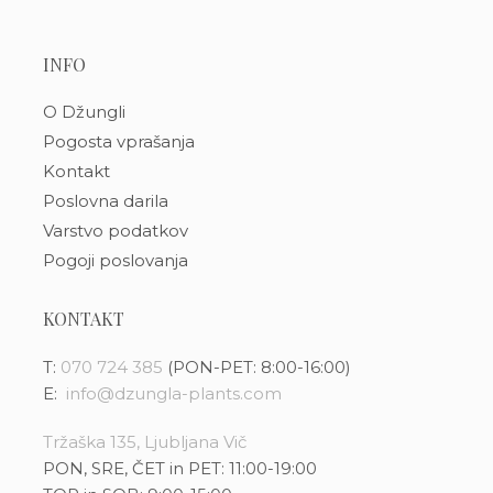
INFO
O Džungli
Pogosta vprašanja
Kontakt
Poslovna darila
Varstvo podatkov
Pogoji poslovanja
KONTAKT
T:
070 724 385
(PON-PET: 8:00-16:00)
E:
info@dzungla-plants.com
Tržaška 135, Ljubljana Vič
PON, SRE, ČET in PET: 11:00-19:00