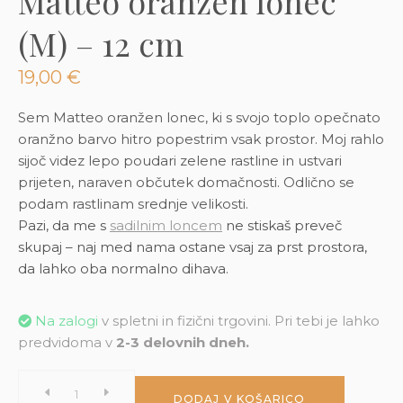
Matteo oranžen lonec
3D tiskani lonci
Preberi prispevek
,00
€
(M) – 12 cm
Dodaj v košarico
19,00
€
Sem Matteo oranžen lonec, ki s svojo toplo opečnato
oranžno barvo hitro popestrim vsak prostor. Moj rahlo
sijoč videz lepo poudari zelene rastline in ustvari
prijeten, naraven občutek domačnosti. Odlično se
podam rastlinam srednje velikosti.
Pazi, da me s
sadilnim loncem
ne stiskaš preveč
skupaj – naj med nama ostane vsaj za prst prostora,
da lahko oba normalno dihava.
Na zalogi
v spletni in fizični trgovini. Pri tebi je lahko
predvidoma v
2-3 delovnih dneh.
Matteo
DODAJ V KOŠARICO