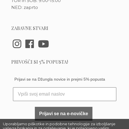
TOR in SOB: 9:00-15:00
NED: zaprto
ZABAVNE STVARI
PRIVOŠČI SI 5% POPUSTA!
Prijavi se na Džungla novice in prejmi 5% popusta
Prijavi se na e-novičke
Uporabljamo piškotke in podobne tehnologije za izboljšanje
vašega brskanja in za oglaševanje, ki je prilagojeno vašim