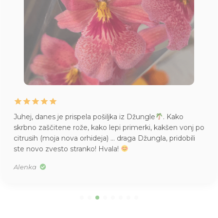
Juhej, danes je prispela pošiljka iz Džungle
. Kako
skrbno zaščitene rože, kako lepi primerki, kakšen vonj po
citrusih (moja nova orhideja) … draga Džungla, pridobili
ste novo zvesto stranko! Hvala!
Alenka