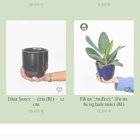
18,00
€
6,00
€
Diaz lonec – črn (M) – 12
Fikus ‘Audrey’ (Ficus
cm
benghalensis) (M)
18,00
€
12,00
€