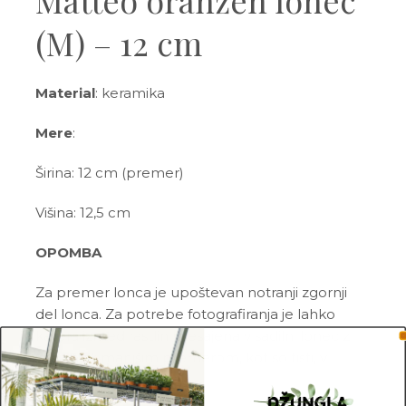
Matteo oranžen lonec
(M) – 12 cm
Material
: keramika
Mere
:
Širina: 12 cm (premer)
Višina: 12,5 cm
OPOMBA
Za premer lonca je upoštevan notranji zgornji
del lonca. Za potrebe fotografiranja je lahko
katera izmed rastlin presajena v sadilni lonec z
večjim ali manjšim premerom, kot so tisti, v
katerih so prodajane.