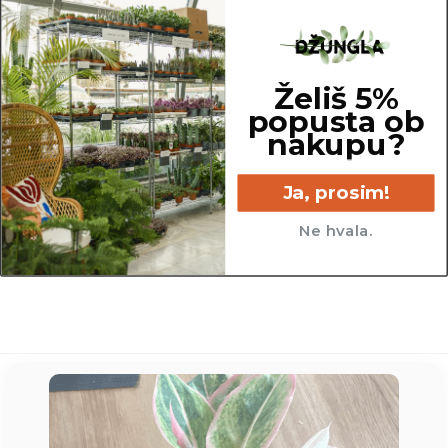
Širina: 8,5 cm (premer)
Višina: 8,9 cm
Želiš 5%
popusta ob
nakupu?
Ja, prosim!
8.5 cm
Ne hvala.