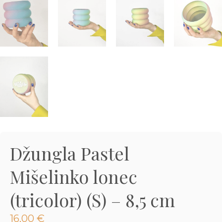
3D tiskani lonci
Preberi prispevek
,00
€
Dodaj v košarico
Džungla Pastel
Mišelinko lonec
(tricolor) (S) – 8,5 cm
16,00
€