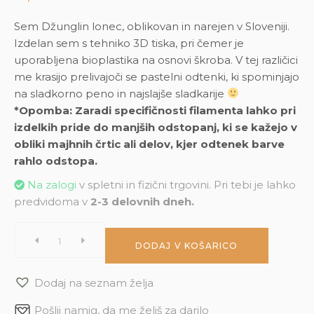
Sem Džunglin lonec, oblikovan in narejen v Sloveniji.
Izdelan sem s tehniko 3D tiska, pri čemer je
uporabljena bioplastika na osnovi škroba. V tej različici
me krasijo prelivajoči se pastelni odtenki, ki spominjajo
na sladkorno peno in najslajše sladkarije
*Opomba: Zaradi specifičnosti filamenta lahko pri
izdelkih pride do manjših odstopanj, ki se kažejo v
obliki majhnih črtic ali delov, kjer odtenek barve
rahlo odstopa.
Na zalogi
v spletni in fizični trgovini. Pri tebi je lahko
predvidoma v
2-3 delovnih dneh.
Džungla
DODAJ V KOŠARICO
Pastel
Dodaj na seznam želja
Mišelinko
Pošlji namig, da me želiš za darilo