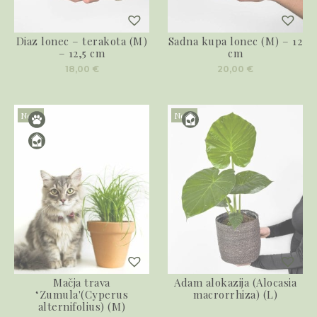
Diaz lonec – terakota (M)
Sadna kupa lonec (M) – 12
– 12,5 cm
cm
18,00
€
20,00
€
Novo
Novo
Mačja trava
Adam alokazija (Alocasia
‘Zumula'(Cyperus
macrorrhiza) (L)
alternifolius) (M)