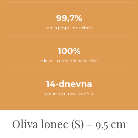
99,7%
rastlin prispe brezhibnih
100%
zdrave in pregledane rastline
14-dnevna
garancija na vsa naročila
Oliva lonec (S) – 9,5 cm