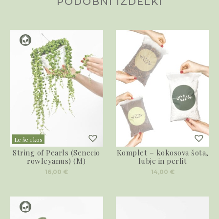
PODOBNI IZDELKI
Le še 1 kos
String of Pearls (Senecio
Komplet – kokosova šota,
rowleyanus) (M)
lubje in perlit
16,00
€
14,00
€