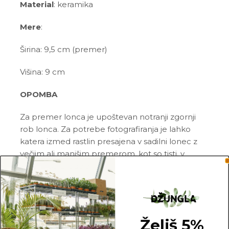
Material
: keramika
Mere
:
Širina: 9,5 cm (premer)
Višina: 9 cm
OPOMBA
Za premer lonca je upoštevan notranji zgornji
rob lonca. Za potrebe fotografiranja je lahko
katera izmed rastlin presajena v sadilni lonec z
večjim ali manjšim premerom, kot so tisti, v
katerih so prodajane.
Želiš 5%
9.5 cm