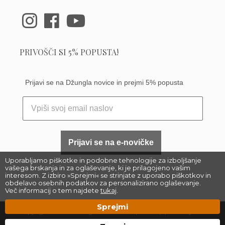
PRIVOŠČI SI 5% POPUSTA!
Prijavi se na Džungla novice in prejmi 5% popusta
Prijavi se na e-novičke
Uporabljamo piškotke in podobne tehnologije za izboljšanje
vašega brskanja in za oglaševanje, ki je prilagojeno vašim
interesom. Z izbiro »Sprejmi« se strinjate z uporabo piškotkov in
obdelavo osebnih podatkov za personalizirano oglaševanje.
Več informacij o tem najdete
tukaj
.
Sprejmi
Copyright 2023 –
Džungla Plants d.o.o.
|
Sitemap
| Made by
Džungla &
Matic Korošec
, Florjan Ostrožnik