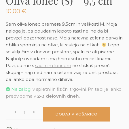
Oliva lonec (S) – 9,5 cm
3D tiskani lonci
Preberi prispevek
,00
€
10,00
€
Dodaj v košarico
Sem oliva lonec premera 9,5cm in velikosti M. Moja
naloga je, da poudarim lepoto rastline, ne da bi
prevzel pozornost nase. Moja naravna zelena barva in
oblika spominja na olive, ki rastejo na oljkah.
Lepo
se vključim v dnevne prostore, spalnice ali pisarne.
Najbolj sovpadam s majhnimi sobnimi rastlinami.
Pazi, da me s
sadilnim loncem
ne stiskaš preveč
skupaj – naj med nama ostane vsaj za prst prostora,
da lahko oba normalno dihava.
Na zalogi
v spletni in fizični trgovini. Pri tebi je lahko
predvidoma v
2-3 delovnih dneh.
Oliva
DODAJ V KOŠARICO
lonec