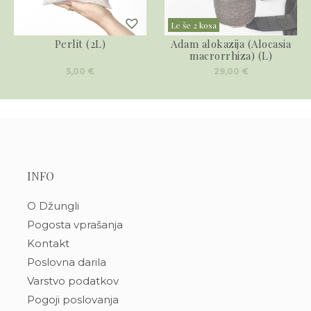
Le še 2 kosa
Perlit (2L)
Adam alokazija (Alocasia
macrorrhiza) (L)
5,00
€
29,00
€
INFO
O Džungli
Pogosta vprašanja
Kontakt
Poslovna darila
Varstvo podatkov
Pogoji poslovanja