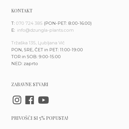
KONTAKT
T:
070 724 385
(PON-PET: 8:00-16:00)
E:
info@dzungla-plants.com
Tržaška 135, Ljubljana Vič
PON, SRE, ČET in PET: 11:00-19:00
TOR in SOB: 9:00-15:00
NED: zaprto
ZABAVNE STVARI
PRIVOŠČI SI 5% POPUSTA!