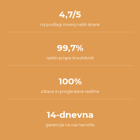
nam lahko pišeš na
info@dzungla-plants.com
in skupaj bomo
pakiranja.
našli najboljšo rešitev za tvojo situacijo.
4,7/5
na podlagi mnenj naših strank
99,7%
rastlin prispe brezhibnih
100%
zdrave in pregledane rastline
14-dnevna
garancija na vsa naročila