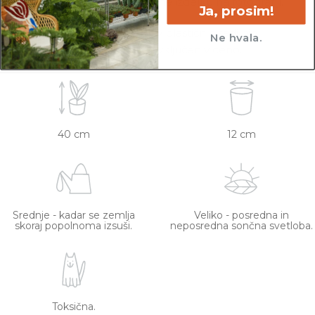
zdrave in čim bolj podobne izdelku na fotografiji.
Ja, prosim!
Vse rastline so primarno v plastičnih sadilnih
Ne hvala.
lončkih. Okrasni lonec ni vključen v ceno.
40 cm
12 cm
Srednje - kadar se zemlja
Veliko - posredna in
skoraj popolnoma izsuši.
neposredna sončna svetloba.
Toksična.