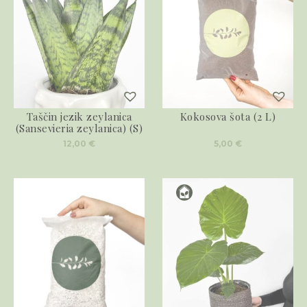
Taščin jezik zeylanica
Kokosova šota (2 L)
(Sansevieria zeylanica) (S)
12,00
€
5,00
€