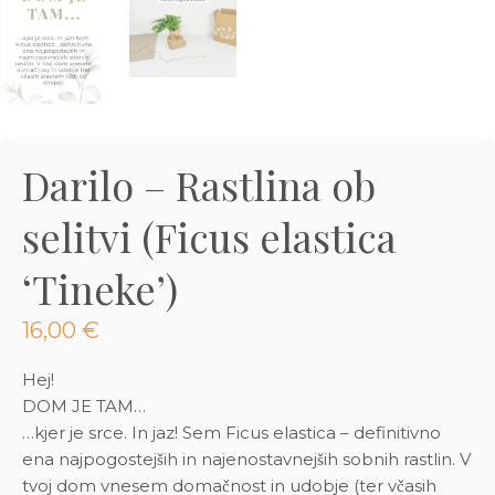
3D tiskani lonci
Preberi prispevek
,00
€
Dodaj v košarico
Darilo – Rastlina ob
selitvi (Ficus elastica
‘Tineke’)
16,00
€
Hej!
DOM JE TAM…
…kjer je srce. In jaz! Sem Ficus elastica – definitivno
ena najpogostejših in najenostavnejših sobnih rastlin. V
tvoj dom vnesem domačnost in udobje (ter včasih