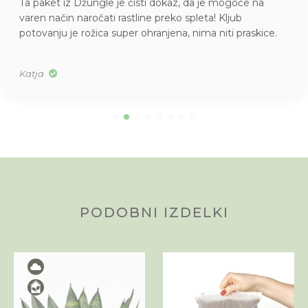
Ta paket iz Džungle je čisti dokaz, da je mogoče na
varen način naročati rastline preko spleta! Kljub
potovanju je rožica super ohranjena, nima niti praskice.
Katja
PODOBNI IZDELKI