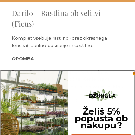
Darilo – Rastlina ob selitvi
(Ficus)
Komplet vsebuje rastlino (brez okrasnega
lončka), darilno pakiranje in čestitko.
OPOMBA
Fotografije prikazujejo primer rastline in ne
dejanske rastline, ki jo naročite. Ker je vsaka
rastlina unikatna, so možne manjše variacije. Med
prikazano in kupljeno rastlino so lahko manjše
razlike v velikosti, variegaciji, številu listov, vej,
cvetov, itd. …
Želiš 5%
popusta ob
Pred pošiljanjem vse rastline skrbno
nakupu?
pregledamo in zagotovimo, da gredo na pot