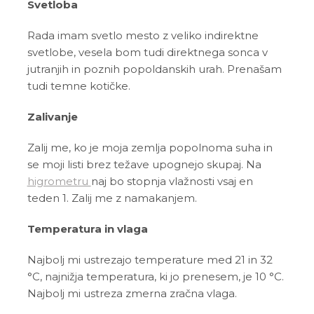
Svetloba
Rada imam svetlo mesto z veliko indirektne
svetlobe, vesela bom tudi direktnega sonca v
jutranjih in poznih popoldanskih urah. Prenašam
tudi temne kotičke.
Zalivanje
Zalij me, ko je moja zemlja popolnoma suha in
se moji listi brez težave upognejo skupaj. Na
higrometru
naj bo stopnja vlažnosti vsaj en
teden 1. Zalij me z namakanjem.
Temperatura in vlaga
Najbolj mi ustrezajo temperature med 21 in 32
°C, najnižja temperatura, ki jo prenesem, je 10 °C.
Najbolj mi ustreza zmerna zračna vlaga.