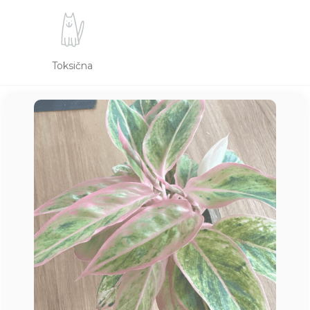
Toksična