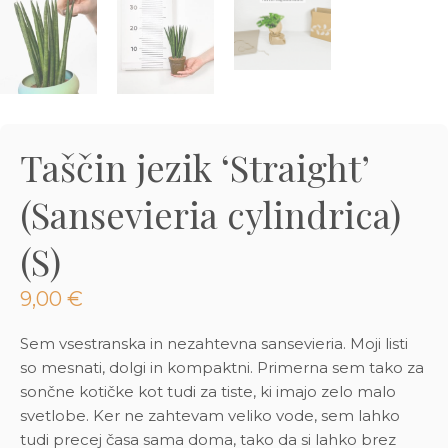
3D tiskani lonci
Preberi prispevek
,00
€
Dodaj v košarico
Taščin jezik ‘Straight’
(Sansevieria cylindrica)
(S)
9,00
€
Sem vsestranska in nezahtevna sansevieria. Moji listi
so mesnati, dolgi in kompaktni. Primerna sem tako za
sončne kotičke kot tudi za tiste, ki imajo zelo malo
svetlobe. Ker ne zahtevam veliko vode, sem lahko
tudi precej časa sama doma, tako da si lahko brez