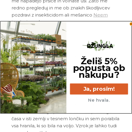
me napadejo pršice in volnate uši. Zato me
redno pregleduj in me ob znakih škodljivcev
pozdravi z insekticidom ali mešanico
Neem
tonika
in vode.
Pogoste težave
Gnitje:
če si opazil_a rumenenje in gnitje mojih
listov in/ali korenin, si me po vsej verjetnosti
Želiš 5%
prekomerno zalil_a. Prosim, da porežeš vse gnile
popusta ob
korenine, potem pa me posadi v popolnoma
nakupu?
svežo in zračno zemljo. Od sedaj naprej me
zalivaj manj.
Ja, prosim!
Neobičajno počasna rast:
zame je sicer
značilno, da rastem zelo počasi, vendar ob
Ne hvala.
popolni odsotnosti rasti nekaj ni v redu.
Velikokrat do tega pride, ko sem že predolgo
časa v isti zemlji v tesnem lončku in sem porabila
vsa hranila, ki so bila na voljo. Vzrok je lahko tudi