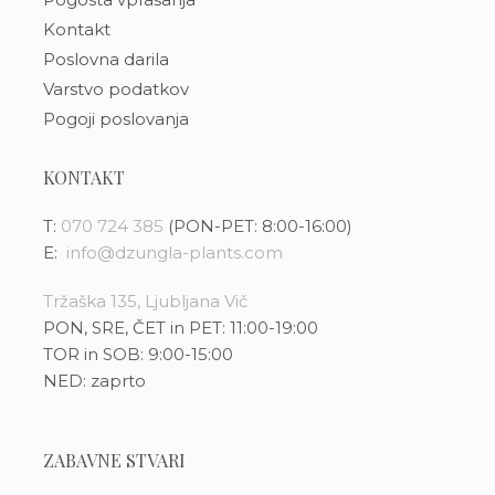
Kontakt
Poslovna darila
Varstvo podatkov
Pogoji poslovanja
KONTAKT
T:
070 724 385
(PON-PET: 8:00-16:00)
E:
info@dzungla-plants.com
Tržaška 135, Ljubljana Vič
PON, SRE, ČET in PET: 11:00-19:00
TOR in SOB: 9:00-15:00
NED: zaprto
ZABAVNE STVARI