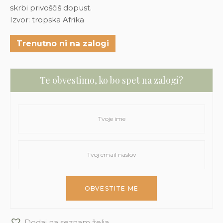
skrbi privoščiš dopust.
Izvor: tropska Afrika
Trenutno ni na zalogi
Te obvestimo, ko bo spet na zalogi?
Dodaj na seznam želja