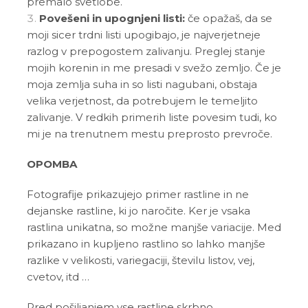
premalo svetlobe.
Povešeni in upognjeni listi:
če opažaš, da se
moji sicer trdni listi upogibajo, je najverjetneje
razlog v prepogostem zalivanju. Preglej stanje
mojih korenin in me presadi v svežo zemljo. Če je
moja zemlja suha in so listi nagubani, obstaja
velika verjetnost, da potrebujem le temeljito
zalivanje. V redkih primerih liste povesim tudi, ko
mi je na trenutnem mestu preprosto prevroče.
OPOMBA
Fotografije prikazujejo primer rastline in ne
dejanske rastline, ki jo naročite. Ker je vsaka
rastlina unikatna, so možne manjše variacije. Med
prikazano in kupljeno rastlino so lahko manjše
razlike v velikosti, variegaciji, številu listov, vej,
cvetov, itd …
Pred pošiljanjem vse rastline skrbno