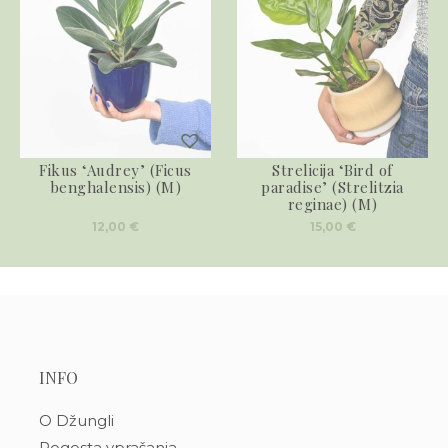
Fikus ‘Audrey’ (Ficus
Strelicija ‘Bird of
benghalensis) (M)
paradise’ (Strelitzia
reginae) (M)
12,00
€
15,00
€
INFO
O Džungli
Pogosta vprašanja