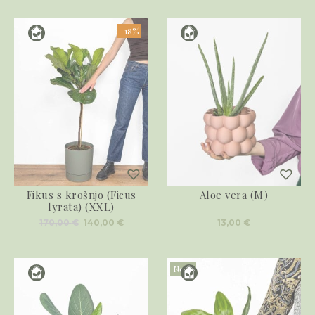
-18%
Fikus s krošnjo (Ficus
Aloe vera (M)
lyrata) (XXL)
Izvirna
Trenutna
170,00
€
140,00
€
13,00
€
cena
cena
je
je:
bila:
140,00 €.
170,00 €.
Novo