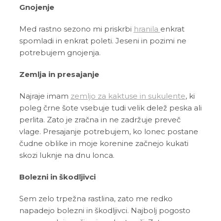
Gnojenje
Med rastno sezono mi priskrbi
hranila
enkrat
spomladi in enkrat poleti. Jeseni in pozimi ne
potrebujem gnojenja.
Zemlja in presajanje
Najraje imam
zemljo za kaktuse in sukulente
, ki
poleg črne šote vsebuje tudi velik delež peska ali
perlita. Zato je zračna in ne zadržuje preveč
vlage. Presajanje potrebujem, ko lonec postane
čudne oblike in moje korenine začnejo kukati
skozi luknje na dnu lonca.
Bolezni in škodljivci
Sem zelo trpežna rastlina, zato me redko
napadejo bolezni in škodljivci. Najbolj pogosto