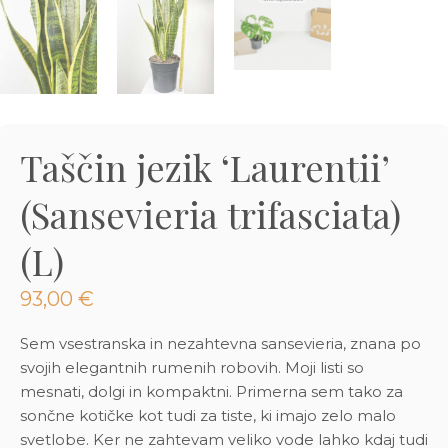
3D tiskani lonci
Preberi prispevek
,00
€
Dodaj v košarico
Taščin jezik ‘Laurentii’
(Sansevieria trifasciata)
(L)
93,00
€
Sem vsestranska in nezahtevna sansevieria, znana po
svojih elegantnih rumenih robovih. Moji listi so
mesnati, dolgi in kompaktni. Primerna sem tako za
sončne kotičke kot tudi za tiste, ki imajo zelo malo
svetlobe. Ker ne zahtevam veliko vode lahko kdaj tudi