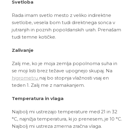
Svetloba
Rada imam svetlo mesto z veliko indirektne
svetlobe, vesela bom tudi direktnega sonca v
jutranjih in poznih popoldanskih urah. Prenašam
tudi temne kotičke.
Zalivanje
Zalij me, ko je moja zemlja popolnoma suha in
se moji listi brez težave upognejo skupaj. Na
higrometru
naj bo stopnja vlažnosti vsaj en
teden 1. Zalij me z namakanjem.
Temperatura in vlaga
Najbolj mi ustrezajo temperature med 21 in 32
°C, najnižja temperatura, ki jo prenesem, je 10 °C.
Najbolj mi ustreza zmerna zračna vlaga.