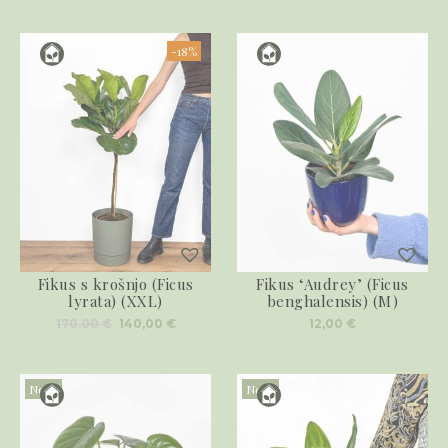
-18%
Fikus s krošnjo (Ficus
Fikus ‘Audrey’ (Ficus
lyrata) (XXL)
benghalensis) (M)
Izvirna
Trenutna
170,00
€
140,00
€
12,00
€
cena
cena
je
je:
bila:
140,00 €.
170,00 €.
Novo
Novo