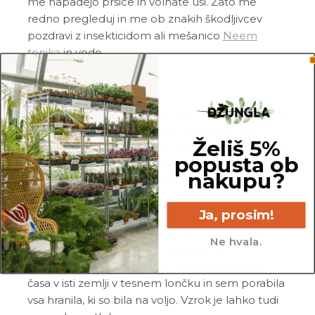
me napadejo pršice in volnate uši. Zato me
redno pregleduj in me ob znakih škodljivcev
pozdravi z insekticidom ali mešanico
Neem
tonika
in vode.
Pogoste težave
Gnitje:
če si opazil_a rumenenje in gnitje mojih
listov in/ali korenin, si me po vsej verjetnosti
Želiš 5%
prekomerno zalil_a. Prosim, da porežeš vse gnile
popusta ob
korenine, potem pa me posadi v popolnoma
nakupu?
svežo in zračno zemljo. Od sedaj naprej me
zalivaj manj.
Ja, prosim!
Neobičajno počasna rast:
zame je sicer
značilno, da rastem zelo počasi, vendar ob
Ne hvala.
popolni odsotnosti rasti nekaj ni v redu.
Velikokrat do tega pride, ko sem že predolgo
časa v isti zemlji v tesnem lončku in sem porabila
vsa hranila, ki so bila na voljo. Vzrok je lahko tudi