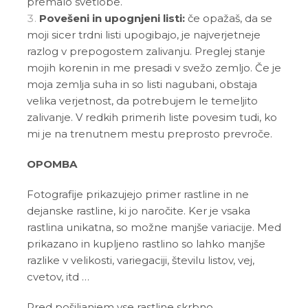
premalo svetlobe.
Povešeni in upognjeni listi:
če opažaš, da se
moji sicer trdni listi upogibajo, je najverjetneje
razlog v prepogostem zalivanju. Preglej stanje
mojih korenin in me presadi v svežo zemljo. Če je
moja zemlja suha in so listi nagubani, obstaja
velika verjetnost, da potrebujem le temeljito
zalivanje. V redkih primerih liste povesim tudi, ko
mi je na trenutnem mestu preprosto prevroče.
OPOMBA
Fotografije prikazujejo primer rastline in ne
dejanske rastline, ki jo naročite. Ker je vsaka
rastlina unikatna, so možne manjše variacije. Med
prikazano in kupljeno rastlino so lahko manjše
razlike v velikosti, variegaciji, številu listov, vej,
cvetov, itd …
Pred pošiljanjem vse rastline skrbno