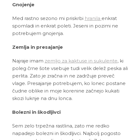
Gnojenje
Med rastno sezono mi priskrbi
hranila
enkrat
spomladi in enkrat poleti. Jeseni in pozimi ne
potrebujem gnojenja.
Zemlja in presajanje
Najraje imam
zemljo za kaktuse in sukulente
, ki
poleg črne šote vsebuje tudi velik delež peska ali
perlita. Zato je zračna in ne zadržuje preveč
vlage. Presajanje potrebujem, ko lonec postane
čudne oblike in moje korenine začnejo kukati
skozi luknje na dnu lonca.
Bolezni in škodljivci
Sem zelo trpežna rastlina, zato me redko
napadejo bolezni in škodljivci. Najbolj pogosto