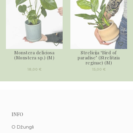
Monstera deliciosa
Strelicija ‘Bird of
(Monstera sp.) (M)
paradise’ (Strelitzia
reginae) (M)
18,00
€
15,00
€
INFO
O Džungli