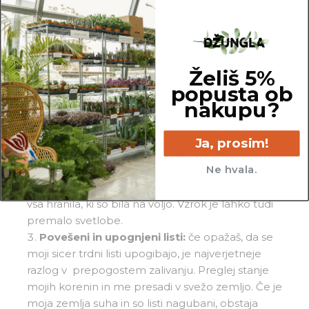
Gnitje:
če si opazil_a rumenenje in gnitje mojih
listov in/ali korenin, si me po vsej verjetnosti
prekomerno zalil_a. Prosim, da porežeš vse gnile
Želiš 5%
korenine, potem pa me posadi v popolnoma
popusta ob
svežo in zračno zemljo. Od sedaj naprej me
nakupu?
zalivaj manj.
Neobičajno počasna rast:
zame je sicer
značilno, da rastem zelo počasi, vendar ob
Ja, prosim!
popolni odsotnosti rasti nekaj ni v redu.
Ne hvala.
Velikokrat do tega pride, ko sem že predolgo
časa v isti zemlji v tesnem lončku in sem porabila
vsa hranila, ki so bila na voljo. Vzrok je lahko tudi
premalo svetlobe.
Povešeni in upognjeni listi:
če opažaš, da se
moji sicer trdni listi upogibajo, je najverjetneje
razlog v prepogostem zalivanju. Preglej stanje
mojih korenin in me presadi v svežo zemljo. Če je
moja zemlja suha in so listi nagubani, obstaja