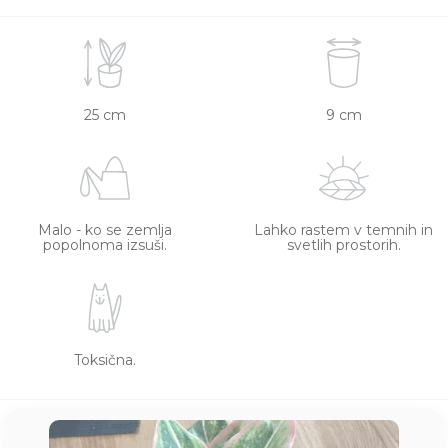
25 cm
9 cm
Malo - ko se zemlja
Lahko rastem v temnih in
popolnoma izsuši.
svetlih prostorih.
Toksična.