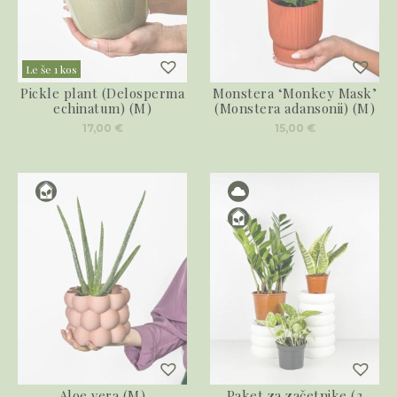
Le še 1 kos
Pickle plant (Delosperma
Monstera ‘Monkey Mask’
echinatum) (M)
(Monstera adansonii) (M)
17,00
€
15,00
€
Aloe vera (M)
Paket za začetnike (3