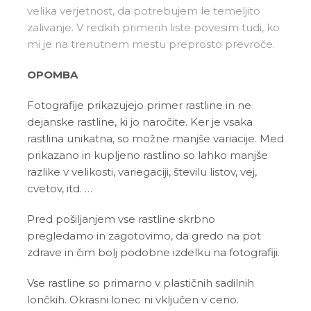
velika verjetnost, da potrebujem le temeljito
zalivanje. V redkih primerih liste povesim tudi, ko
mi je na trenutnem mestu preprosto prevroče.
OPOMBA
Fotografije prikazujejo primer rastline in ne
dejanske rastline, ki jo naročite. Ker je vsaka
rastlina unikatna, so možne manjše variacije. Med
prikazano in kupljeno rastlino so lahko manjše
razlike v velikosti, variegaciji, številu listov, vej,
cvetov, itd. …
Pred pošiljanjem vse rastline skrbno
pregledamo in zagotovimo, da gredo na pot
zdrave in čim bolj podobne izdelku na fotografiji.
Vse rastline so primarno v plastičnih sadilnih
lončkih. Okrasni lonec ni vključen v ceno.