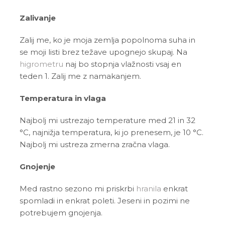
Zalivanje
Zalij me, ko je moja zemlja popolnoma suha in
se moji listi brez težave upognejo skupaj. Na
higrometru
naj bo stopnja vlažnosti vsaj en
teden 1. Zalij me z namakanjem.
Temperatura in vlaga
Najbolj mi ustrezajo temperature med 21 in 32
°C
, najnižja temperatura, ki jo prenesem, je 10
°C
.
Najbolj mi ustreza zmerna zračna vlaga.
Gnojenje
Med rastno sezono mi priskrbi
hranila
enkrat
spomladi in enkrat poleti. Jeseni in pozimi ne
potrebujem gnojenja.