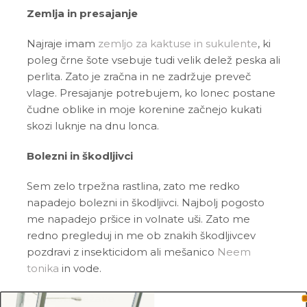
Zemlja in presajanje
Najraje imam
zemljo za kaktuse in sukulente
, ki
poleg črne šote vsebuje tudi velik delež peska ali
perlita. Zato je zračna in ne zadržuje preveč
vlage. Presajanje potrebujem, ko lonec postane
čudne oblike in moje korenine začnejo kukati
skozi luknje na dnu lonca.
Bolezni in škodljivci
Sem zelo trpežna rastlina, zato me redko
napadejo bolezni in škodljivci. Najbolj pogosto
me napadejo pršice in volnate uši. Zato me
redno pregleduj in me ob znakih škodljivcev
pozdravi z insekticidom ali mešanico
Neem
tonika
in vode.
Pogoste težave