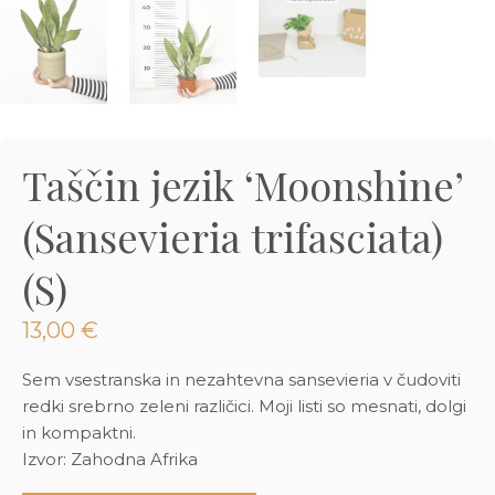
3D tiskani lonci
Preberi prispevek
,00
€
Dodaj v košarico
Taščin jezik ‘Moonshine’
(Sansevieria trifasciata)
(S)
13,00
€
Sem vsestranska in nezahtevna sansevieria v čudoviti
redki srebrno zeleni različici. Moji listi so mesnati, dolgi
in kompaktni.
Izvor: Zahodna Afrika