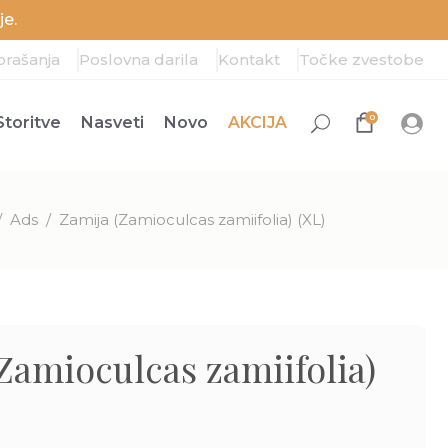
e.
prašanja
Poslovna darila
Kontakt
Točke zvestobe
0
Storitve
Nasveti
Novo
AKCIJA
/
Ads
/
Zamija (Zamioculcas zamiifolia) (XL)
Zamioculcas zamiifolia)