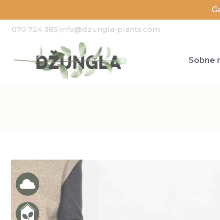
G
070 724 385
|
info@dzungla-plants.com
Sobne r