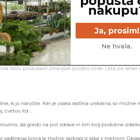
popusta 
eem tonika
in vode.
nakupu
Ja, prosim!
i korenin, si me po vsej verjetnosti prekomerno zalil_a. Prosi
rej me, prosim, zalivaj manj pogosto.
Ne hvala.
ušala pokazati z rumenimi listi. Če poleg rumenih listov o
te hočem opozoriti, da si malo preveč pozabil_a na zalivanj
vila listov poskušam zmanjšati porabo vode. Liste pa lahko
line, ki jo naročite. Ker je vsaka rastlina unikatna, so možne
ej, cvetov, itd …
ovimo, da gredo na pot zdrave in čim bolj podobne izdelku n
ino sadilnega lonca je možno razbrati iz slike z metrom. Okras