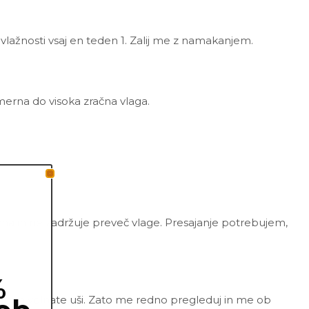
vlažnosti vsaj en teden 1. Zalij me z namakanjem.
zmerna do visoka zračna vlaga.
zračna in ne zadržuje preveč vlage. Presajanje potrebujem,
%
 uši in volnate uši. Zato me redno pregleduj in me ob