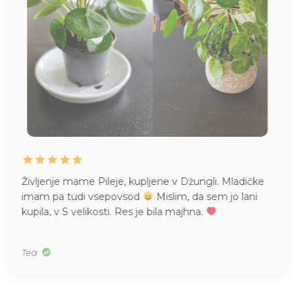
Življenje mame Pileje, kupljene v Džungli. Mladičke
imam pa tudi vsepovsod
Mislim, da sem jo lani
kupila, v S velikosti. Res je bila majhna.
Tea