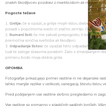
znakih škodljivcev pozdravi z insekticidom ali mešanico
N
Pogoste težave
Gnitje:
če si opazil_a gnitje mojih listov, stebel in/al
posadi v popolnoma svežo in zračno zemljo. Od sedaj nap
Rumeni listi:
če me zalivaš prepogosto, ti bom to posk
premočna sončna svetloba ali škodljivci.
Odpadanje listov:
če opažaš hitro odpadanje listov, 
tudi te zaloge sčasoma porabim. Zato z zmanjšanjem šte
primeru bodo moja stebla gnila.
OPOMBA
Fotografije prikazujejo primer rastline in ne dejanske rast
lahko manjše razlike v velikosti, variegaciji, številu listov, v
Pred pošiljanjem vse rastline skrbno pregledamo in zagot
Vse rastline so primarno v plastičnih sadilnih lončkih. Viš