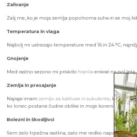
Zalivanje
Zalij me, ko je moja zemlja popolnoma suha in se moj li
Temperatura in vlaga
Najbolj mi ustrezajo temperature med 16 in 24 °C, najnižj
Gnojenje
Med rastno sezono mi priskrbi
hranila
enkrat na pol leta
Zemlja in presajanje
Najraje imam
zemljo za kaktuse in sukulente
, ki poleg č
ko lonec postane čudne oblike in moje korenine začnejo 
Bolezni in škodljivci
Sem zelo trpežna rastlina, zato me redko napadejo bolezn