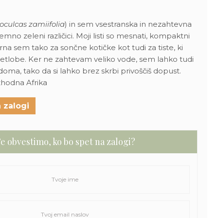
culcas zamiifolia
) in sem vsestranska in nezahtevna
 temno zeleni različici. Moji listi so mesnati, kompaktni
erna sem tako za sončne kotičke kot tudi za tiste, ki
vetlobe. Ker ne zahtevam veliko vode, sem lahko tudi
oma, tako da si lahko brez skrbi privoščiš dopust.
zhodna Afrika
 zalogi
e obvestimo, ko bo spet na zalogi?