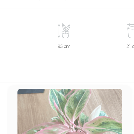
95 cm
21 