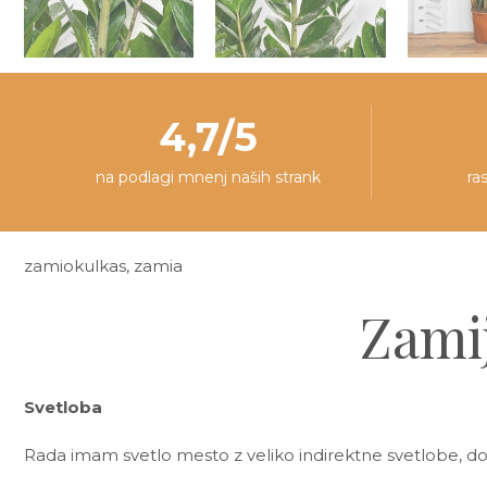
4,7/5
na podlagi mnenj naših strank
ra
zamiokulkas, zamia
Zamij
Svetloba
Rada imam svetlo mesto z veliko indirektne svetlobe, d