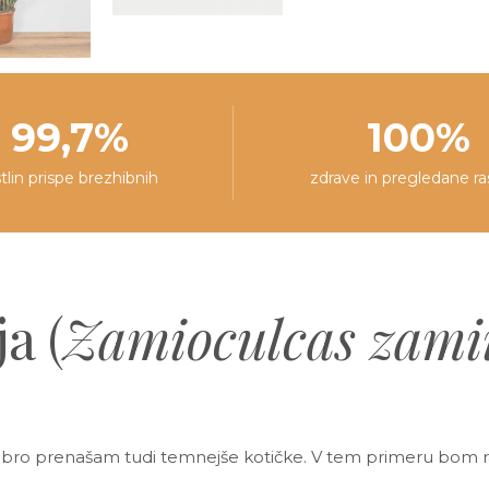
99,7%
100%
stlin prispe brezhibnih
zdrave in pregledane ra
a (
Zamioculcas zamii
obro prenašam tudi temnejše kotičke. V tem primeru bom ra