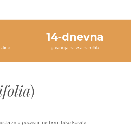
14-dnevna
stline
garancija na vsa naročila
folia
)
stla zelo počasi in ne bom tako košata.