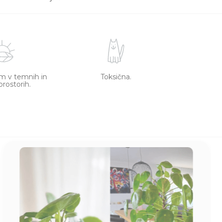
m v temnih in
Toksična.
prostorih.