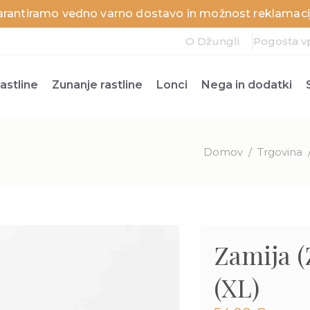
arantiramo vedno varno dostavo in možnost reklamacij
O Džungli
Pogosta v
astline
Zunanje rastline
Lonci
Nega in dodatki
Domov
/
Trgovina
Zamija (
(XL)