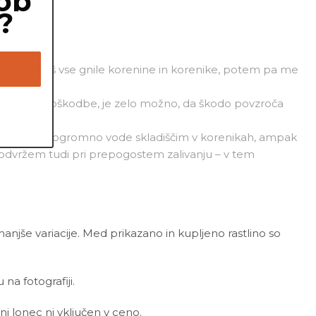
ob
?
m, da odstraniš vse gnile korenine in korenike, potem pa me
paziš tudi poškodbe, je zelo možno, da škodo povzroča
e. Res je, da ogromno vode skladiščim v korenikah, ampak
 odvržem tudi pri prepogostem zalivanju – v tem
 manjše variacije. Med prikazano in kupljeno rastlino so
a fotografiji.
ni lonec ni vključen v ceno.