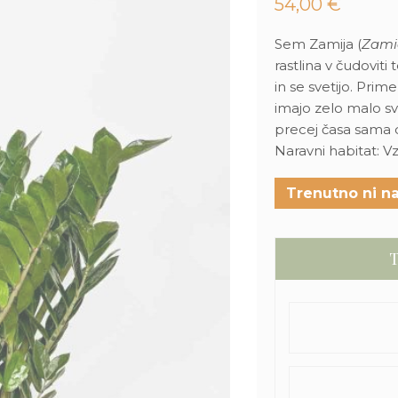
54,00
€
Sem Zamija (
Zamio
rastlina v čudoviti
in se svetijo. Prim
imajo zelo malo s
precej časa sama d
Naravni habitat: V
Trenutno ni na
T