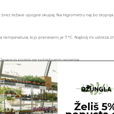
st brez težave upogne skupaj. Na higrometru naj bo stopnja 
a temperatura, ki jo prenesem, je 7 °C. Najbolj mi ustreza 
. Jeseni in pozimi ne potrebujem gnojenja.
rne šote vsebuje tudi velik delež peska ali perlita. Zato je 
kukati skozi luknje na dnu lonca.
Želiš 5
i in škodljivci. Najbolj pogosto me napadejo kaparji, listne