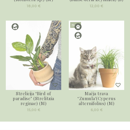
18,00
€
12,00
€
Novo
Strelicija ‘Bird of
Mačja trava
paradise’ (Strelitzia
‘Zumula'(Cyperus
reginae) (M)
alternifolius) (M)
15,00
€
6,00
€