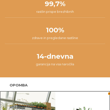
99,7%
rastlin prispe brezhibnih
100%
zdrave in pregledane rastline
14-dnevna
garancija na vsa naročila
OPOMBA
Fotografije prikazujejo primer rastline in ne
dejanske rastline, ki jo naročite. Ker je vsaka
rastlina unikatna, so možne manjše variacije. Med