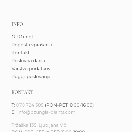
INFO
O Džungli
Pogosta vprašanja
Kontakt
Poslovna darila
Varstvo podatkov
Pogoji poslovanja
KONTAKT
T:
070 724 385
(PON-PET: 8:00-16:00)
E:
info@dzungla-plants.com
Tržaška 135, Ljubljana Vič