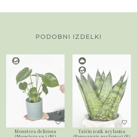
PODOBNI IZDELKI
Monstera deliciosa
Taščin jezik zeylanica
(Monstera sp.) (M)
(Sansevieria zeylanica) (S)