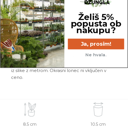
prikazano in kupljeno rastlino so lahko manjše
razlike v velikosti, variegaciji, številu listov, vej,
Želiš 5%
cvetov, itd …
popusta ob
nakupu?
Pred pošiljanjem vse rastline skrbno
pregledamo in zagotovimo, da gredo na pot
Ja, prosim!
zdrave in čim bolj podobne izdelku na fotografiji.
Ne hvala.
Vse rastline so primarno v plastičnih sadilnih
lončkih. Višino sadilnega lonca je možno razbrati
iz slike z metrom. Okrasni lonec ni vključen v
ceno.
8.5 cm
10.5 cm