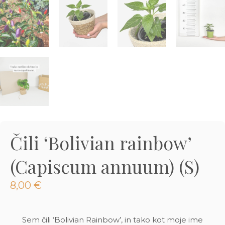
3D tiskani lonci
Preberi prispevek
,00
€
Dodaj v košarico
Čili ‘Bolivian rainbow’
(Capiscum annuum) (S)
8,00
€
Sem čili ‘Bolivian Rainbow’, in tako kot moje ime