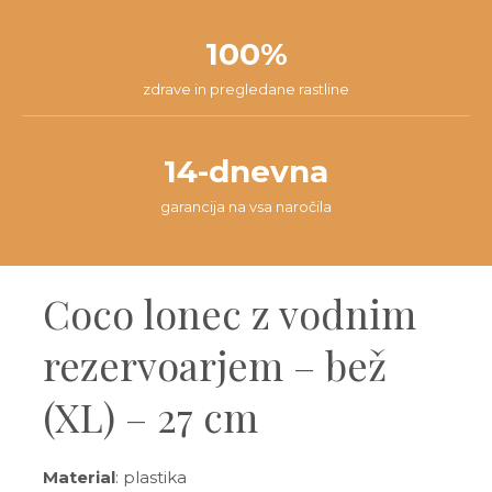
100%
zdrave in pregledane rastline
14-dnevna
garancija na vsa naročila
Coco lonec z vodnim
rezervoarjem – bež
(XL) – 27 cm
Material
: plastika