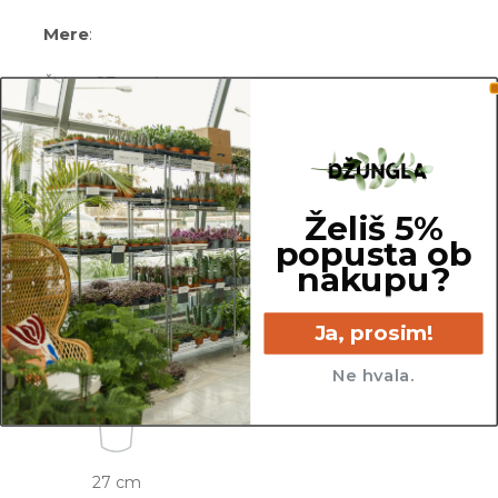
Mere
:
Širina: 27 cm (premer)
Višina: 30 cm
OPOMBA
Želiš 5%
Za premer lonca je upoštevan notranji zgornji
popusta ob
del lonca. Za potrebe fotografiranja je lahko
nakupu?
katera izmed rastlin presajena v sadilni lonec z
večjim ali manjšim premerom, kot so tisti, v
Ja, prosim!
katerih so prodajane.
Ne hvala.
27 cm