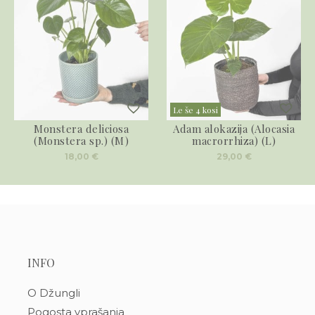
Le še 4 kosi
Monstera deliciosa
Adam alokazija (Alocasia
(Monstera sp.) (M)
macrorrhiza) (L)
18,00
€
29,00
€
INFO
O Džungli
Pogosta vprašanja