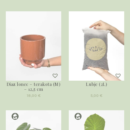
Diaz lonec – terakota (M)
Lubje (2L)
– 12,5 cm
18,00
€
5,00
€