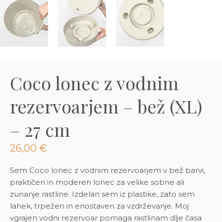
3D tiskani lonci
Preberi prispevek
,00
€
Dodaj v košarico
Coco lonec z vodnim
rezervoarjem – bež (XL)
– 27 cm
26,00
€
Sem Coco lonec z vodnim rezervoarjem v bež barvi,
praktičen in moderen lonec za velike sobne ali
zunanje rastline. Izdelan sem iz plastike, zato sem
lahek, trpežen in enostaven za vzdrževanje. Moj
vgrajen vodni rezervoar pomaga rastlinam dlje časa