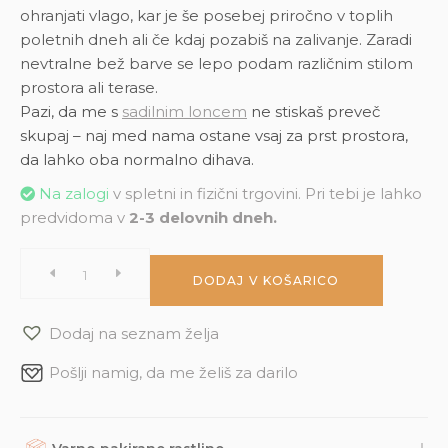
ohranjati vlago, kar je še posebej priročno v toplih
poletnih dneh ali če kdaj pozabiš na zalivanje. Zaradi
nevtralne bež barve se lepo podam različnim stilom
prostora ali terase.
Pazi, da me s
sadilnim loncem
ne stiskaš preveč
skupaj – naj med nama ostane vsaj za prst prostora,
da lahko oba normalno dihava.
Na zalogi
v spletni in fizični trgovini. Pri tebi je lahko
predvidoma v
2-3 delovnih dneh.
Coco
DODAJ V KOŠARICO
lonec
Dodaj na seznam želja
z
Pošlji namig, da me želiš za darilo
vodnim