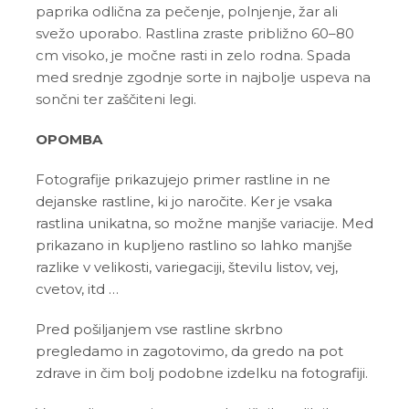
paprika odlična za pečenje, polnjenje, žar ali
svežo uporabo. Rastlina zraste približno 60–80
cm visoko, je močne rasti in zelo rodna. Spada
med srednje zgodnje sorte in najbolje uspeva na
sončni ter zaščiteni legi.
OPOMBA
Fotografije prikazujejo primer rastline in ne
dejanske rastline, ki jo naročite. Ker je vsaka
rastlina unikatna, so možne manjše variacije. Med
prikazano in kupljeno rastlino so lahko manjše
razlike v velikosti, variegaciji, številu listov, vej,
cvetov, itd …
Pred pošiljanjem vse rastline skrbno
pregledamo in zagotovimo, da gredo na pot
zdrave in čim bolj podobne izdelku na fotografiji.