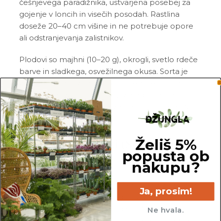
češnjevega paradižnika, ustvarjena posebej za
gojenje v loncih in visečih posodah. Rastlina
doseže 20–40 cm višine in ne potrebuje opore
ali odstranjevanja zalistnikov.
Plodovi so majhni (10–20 g), okrogli, svetlo rdeče
barve in sladkega, osvežilnega okusa. Sorta je
zelo zgodnja in znana po obilnem ter skoraj
istočasnem zorenju plodov. Zaradi kompaktne
rasti je izjemno primerna za balkone in manjše
prostore.
Jajčevec Tsakoniki (Solanum
Želiš 5%
popusta ob
melongena)
nakupu?
Tsakoniki je tradicionalna grška sorta z značilnimi
Ja, prosim!
podolgovatimi plodovi, dolgimi 20–25 cm,
vijolične barve z belimi progami. Meso je belo,
Ne hvala.
nežno in brez grenkobe, okus pa rahlo sladkast.