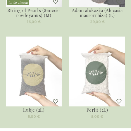
Le še 2 kosa
String of Pearls (Senecio
Adam alokazija (Alocasia
rowleyanus) (M)
macrorrhiza) (L)
16,00
€
29,00
€
Lubje (2L)
Perlit (2L)
5,00
€
5,00
€