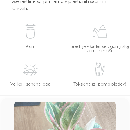
Vse rastline so primarno v plastičnih sadilnih
lončkih.
9 cm
Srednje - kadar se zgornji sloj
zemlje izsuši.
Veliko - sončna lega
Toksična (z izjemo plodov)