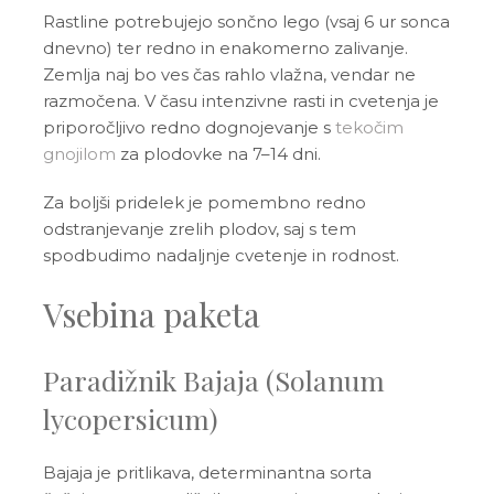
Rastline potrebujejo sončno lego (vsaj 6 ur sonca
dnevno) ter redno in enakomerno zalivanje.
Zemlja naj bo ves čas rahlo vlažna, vendar ne
razmočena. V času intenzivne rasti in cvetenja je
priporočljivo redno dognojevanje s
tekočim
gnojilom
za plodovke na 7–14 dni.
Za boljši pridelek je pomembno redno
odstranjevanje zrelih plodov, saj s tem
spodbudimo nadaljnje cvetenje in rodnost.
Vsebina paketa
Paradižnik Bajaja (Solanum
lycopersicum)
Bajaja je pritlikava, determinantna sorta