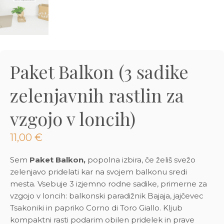
3D tiskani lonci
Preberi prispevek
,00
€
Dodaj v košarico
Paket Balkon (3 sadike
zelenjavnih rastlin za
vzgojo v loncih)
11,00
€
Sem
Paket Balkon,
popolna izbira, če želiš svežo
zelenjavo pridelati kar na svojem balkonu sredi
mesta. Vsebuje 3 izjemno rodne sadike, primerne za
vzgojo v loncih: balkonski paradižnik Bajaja, jajčevec
Tsakoniki in papriko Corno di Toro Giallo. Kljub
kompaktni rasti podarim obilen pridelek in prave