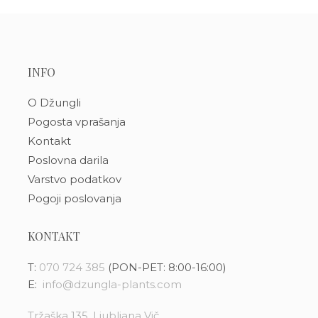
INFO
O Džungli
Pogosta vprašanja
Kontakt
Poslovna darila
Varstvo podatkov
Pogoji poslovanja
KONTAKT
T:
070 724 385
(PON-PET: 8:00-16:00)
E:
info@dzungla-plants.com
Tržaška 135, Ljubljana Vič