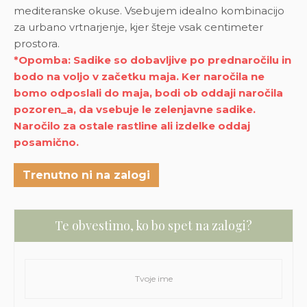
mediteranske okuse. Vsebujem idealno kombinacijo
za urbano vrtnarjenje, kjer šteje vsak centimeter
prostora.
*Opomba: Sadike so dobavljive po prednaročilu in
bodo na voljo v začetku maja. Ker naročila ne
bomo odposlali do maja, bodi ob oddaji naročila
pozoren_a, da vsebuje le zelenjavne sadike.
Naročilo za ostale rastline ali izdelke oddaj
posamično.
Trenutno ni na zalogi
Te obvestimo, ko bo spet na zalogi?