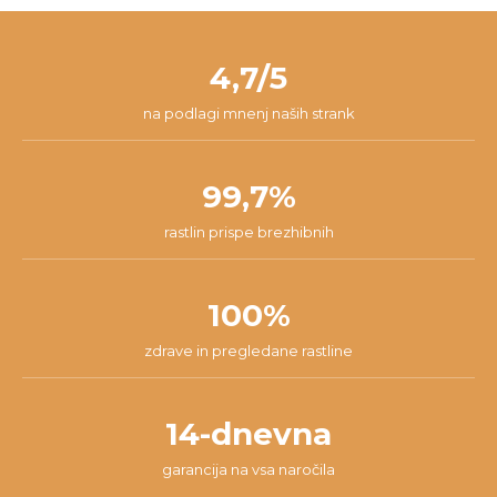
zadovoljen/-a, zato ponujamo 14-dnevno garancijo. V tem času
pošti. Paket v 98% prispe na tvoj naslov v roku 24 ur od začetka
nam lahko pišeš na
info@dzungla-plants.com
in skupaj bomo
pakiranja.
našli najboljšo rešitev za tvojo situacijo.
4,7/5
na podlagi mnenj naših strank
99,7%
rastlin prispe brezhibnih
100%
zdrave in pregledane rastline
14-dnevna
garancija na vsa naročila