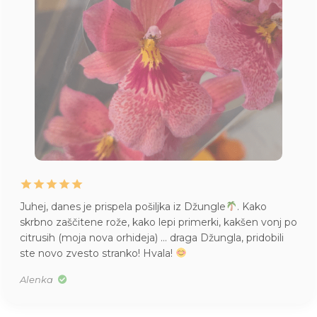
Juhej, danes je prispela pošiljka iz Džungle
. Kako
skrbno zaščitene rože, kako lepi primerki, kakšen vonj po
citrusih (moja nova orhideja) … draga Džungla, pridobili
ste novo zvesto stranko! Hvala!
Alenka