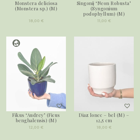
Monstera deliciosa
Singonij ‘Neon Robusta’
(Monstera sp.) (M)
(Syngonium
podophyllum) (M)
18,00
€
11,00
€
Fikus ‘Audrey’ (Ficus
Diaz lonec – bel (M) –
benghalensis) (M)
12,5 cm
12,00
€
18,00
€