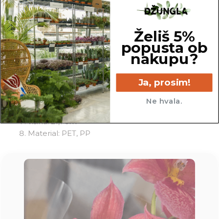
Specifikacije
Želiš 5%
Tip: pršilka za rastline
popusta ob
Prostornina: 390 ml
nakupu?
Uporaba: vlaženje zemlje, pršenje listov,
pomoč pri kaljenju semen
Ja, prosim!
Dimenzije:
širina: 11,2 cm
Ne hvala.
globina: 8,1 cm
višina: 21,1 cm
Material: PET, PP