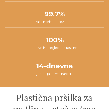
99,7%
rastlin prispe brezhibnih
100%
zdrave in pregledane rastline
14-dnevna
garancija na vsa naročila
Plastična pršilka za
rastline – stožec (390