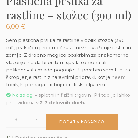
Plastična pršilka za
3D tiskani lonci
Preberi prispevek
,00
€
rastline – stožec (390 ml)
Dodaj v košarico
6,00
€
Sem plastična pršilka za rastline v obliki stožca (390
ml), praktičen pripomoček za nežno vlaženje rastlin in
zemlje. Z drobno meglico poskrbim za enakomerno
vlaženje, ne da bi pri tem sprala semena ali
poškodovala mlade poganjke. Uporabna sem tudi za
škropljenje rastlin z naravnimi pripravki, kot je
neem
tonik, ki pomaga pri boju proti škodljivcem.
Na zalogi
v spletni in fizični trgovini. Pri tebi je lahko
predvidoma v
2-3 delovnih dneh.
Plastična
DODAJ V KOŠARICO
pršilka