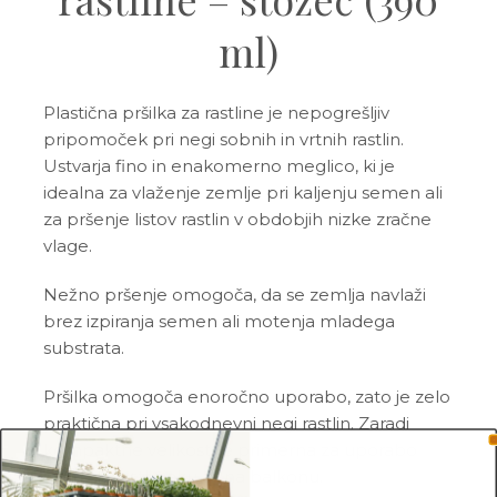
ml)
Plastična pršilka za rastline je nepogrešljiv
pripomoček pri negi sobnih in vrtnih rastlin.
Ustvarja fino in enakomerno meglico, ki je
idealna za vlaženje zemlje pri kaljenju semen ali
za pršenje listov rastlin v obdobjih nizke zračne
vlage.
Nežno pršenje omogoča, da se zemlja navlaži
brez izpiranja semen ali motenja mladega
substrata.
Pršilka omogoča enoročno uporabo, zato je zelo
praktična pri vsakodnevni negi rastlin. Zaradi
kompaktne velikosti je primerna za uporabo
doma, v rastlinjaku ali na balkonu.