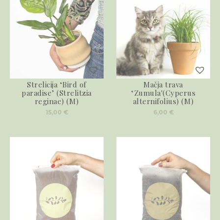
Strelicija ‘Bird of
Mačja trava
paradise’ (Strelitzia
‘Zumula'(Cyperus
reginae) (M)
alternifolius) (M)
15,00
€
6,00
€