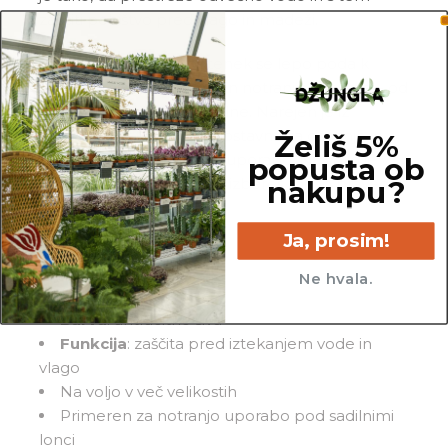
zaščiti pohištvo pred vlago in madeži.
Sodoben antracitni odtenek se lepo poda k
različnim slogom loncev in notranje opreme – od
minimalistične do rustikalne. Narejen je iz
trpežne plastike, ki je enostavna za čiščenje in
Želiš 5%
primerna za dolgotrajno uporabo. Na voljo je v
popusta ob
nakupu?
več velikostih, da si lahko izbereš točno pravega
za svoje lončke.
Ja, prosim!
Tehnične lastnosti:
Ne hvala.
Material
: plastika
Barva
: antracitno siva
Funkcija
: zaščita pred iztekanjem vode in
vlago
Na voljo v več velikostih
Primeren za notranjo uporabo pod sadilnimi
lonci