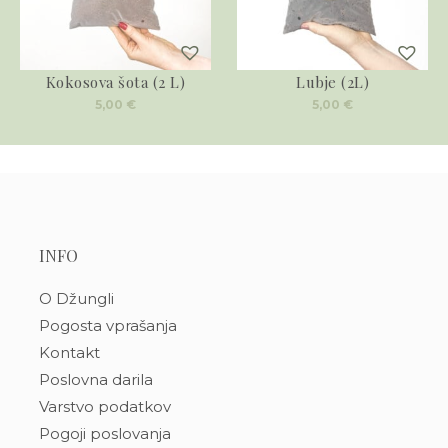
Kokosova šota (2 L)
Lubje (2L)
5,00
€
5,00
€
INFO
O Džungli
Pogosta vprašanja
Kontakt
Poslovna darila
Varstvo podatkov
Pogoji poslovanja