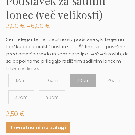
Podstavek za sadilni
3D tiskani lonci
Preberi prispevek
,00
€
lonec (več velikosti)
Dodaj v košarico
Cenovni
2,00
€
–
6,00
€
razpon:
od
Sem eleganten antracitno siv podstavek, ki tvojemu
2,00 €
lončku doda praktičnost in slog. Ščitim tvoje površine
do
pred odvečno vodo in sem na voljo v več velikostih, da
6,00 €
se popolnoma prilegajo različnim sadilnim loncem.
Izberi različico:
12cm
16cm
20cm
26cm
32cm
40cm
2,50
€
Trenutno ni na zalogi