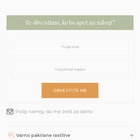
Te obvestimo, ko bo spet na zalogi?
Pošlji namig, da me želiš za darilo
Varno pakirane rastline