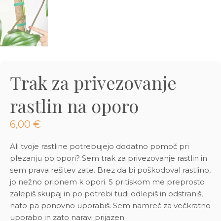
3D tiskani lonci
Preberi prispevek
,00
€
Dodaj v košarico
Trak za privezovanje
rastlin na oporo
6,00
€
Ali tvoje rastline potrebujejo dodatno pomoč pri
plezanju po opori? Sem trak za privezovanje rastlin in
sem prava rešitev zate. Brez da bi poškodoval rastlino,
jo nežno pripnem k opori. S pritiskom me preprosto
zalepiš skupaj in po potrebi tudi odlepiš in odstraniš,
nato pa ponovno uporabiš. Sem namreč za večkratno
uporabo in zato naravi prijazen.