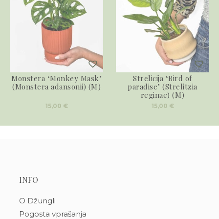
Monstera ‘Monkey Mask’
Strelicija ‘Bird of
(Monstera adansonii) (M)
paradise’ (Strelitzia
reginae) (M)
15,00
€
15,00
€
INFO
O Džungli
Pogosta vprašanja