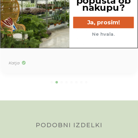
popusta ob
nakupu?
Ja, prosim!
Ta paket iz Džungle je čisti dokaz, da je mogoče na
Ne hvala.
varen način naročati rastline preko spleta! Kljub
potovanju je rožica super ohranjena, nima niti praskice.
Katja
PODOBNI IZDELKI