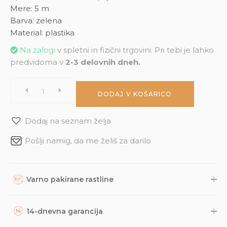
Mere: 5 m
Barva: zelena
Material: plastika
Na zalogi
v spletni in fizični trgovini. Pri tebi je lahko
predvidoma v
2-3 delovnih dneh.
Trak
DODAJ V KOŠARICO
za
Dodaj na seznam želja
privezovanje
Pošlji namig, da me želiš za darilo
rastlin
Varno pakirane rastline
na
Rastline, dodatke in druge naročene izdelke skrbno
zapakiramo v varno in trajnostno embalažo. Nato so naravnost
14-dnevna garancija
oporo
iz naše trgovine s kurirsko službo DPD odposlani na tvoj naslov.